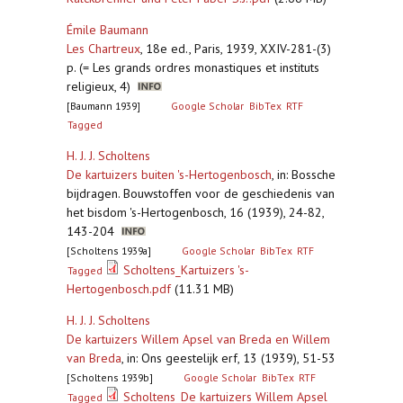
Émile Baumann
Les Chartreux
,
18e ed., Paris, 1939, XXIV-281-(3)
p. (= Les grands ordres monastiques et instituts
religieux, 4)
[Baumann 1939]
Google Scholar
BibTex
RTF
Tagged
H. J. J. Scholtens
De kartuizers buiten 's-Hertogenbosch
,
in: Bossche
bijdragen. Bouwstoffen voor de geschiedenis van
het bisdom 's-Hertogenbosch, 16 (1939), 24-82,
143-204
[Scholtens 1939a]
Google Scholar
BibTex
RTF
Scholtens_Kartuizers 's-
Tagged
Hertogenbosch.pdf
(11.31 MB)
H. J. J. Scholtens
De kartuizers Willem Apsel van Breda en Willem
van Breda
,
in: Ons geestelijk erf, 13 (1939), 51-53
[Scholtens 1939b]
Google Scholar
BibTex
RTF
Scholtens_De kartuizers Willem Apsel
Tagged