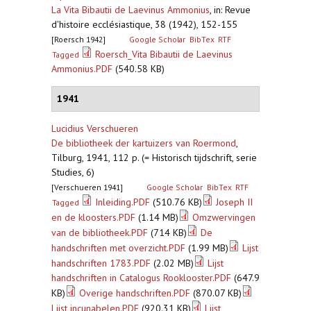
La Vita Bibautii de Laevinus Ammonius
,
in: Revue
d'histoire ecclésiastique, 38 (1942), 152-155
[Roersch 1942]
Google Scholar
BibTex
RTF
Roersch_Vita Bibautii de Laevinus
Tagged
Ammonius.PDF
(540.58 KB)
1941
Lucidius Verschueren
De bibliotheek der kartuizers van Roermond
,
Tilburg, 1941, 112 p. (= Historisch tijdschrift, serie
Studies, 6)
[Verschueren 1941]
Google Scholar
BibTex
RTF
Inleiding.PDF
(510.76 KB)
Joseph II
Tagged
en de kloosters.PDF
(1.14 MB)
Omzwervingen
van de bibliotheek.PDF
(714 KB)
De
handschriften met overzicht.PDF
(1.99 MB)
Lijst
handschriften 1783.PDF
(2.02 MB)
Lijst
handschriften in Catalogus Rooklooster.PDF
(647.9
KB)
Overige handschriften.PDF
(870.07 KB)
Lijst incunabelen.PDF
(920.31 KB)
Lijst