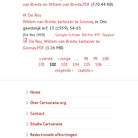
van Breda en Willem van Breda.PDF
(370.44 KB)
W. De Roy
Willem van Breda, kartuizer te Gosnay
,
in: Ons
geestelijk erf, 13 (1939), 54-65
[De Roy 1939]
Google Scholar
BibTex
RTF
Tagged
De Roy_Willem van Breda, kartuizer te
Gosnay.PDF
(1.26 MB)
Pagina's
« eerste
‹ vorige
…
98
99
100
101
102
103
104
105
106
…
volgende ›
laatste »
Home
Over Cartusiana.org
Contact
Studia Cartusiana
Redactionele afkortingen