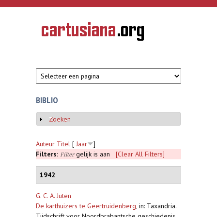
Overslaan en naar de inhoud gaan
CARTUSIANA
Geschiedenis
van de
kartuizerorde
in de
Nederlanden
BIBLIO
Zoeken
Weergeven
Auteur
Titel
[
Jaar
]
Filters:
gelijk is aan
[Clear All Filters]
Filter
1942
G. C. A. Juten
De karthuizers te Geertruidenberg
,
in: Taxandria.
Tijdschrift voor Noordbrabantsche geschiedenis