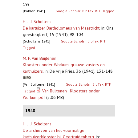
19)
[Pohlen 1941]
Google Scholar
BibTex
RTF
Tagged
H. J. J. Scholtens
De kartuizer Bartholomeus van Maastricht
,
in: Ons
geestelijk erf, 15 (1941), 98-104
[Scholtens 1941]
Google Scholar
BibTex
RTF
Tagged
M. P. Van Buijtenen
Kloosters onder Workum: grauwe zusters en
karthuizers
,
in: De vrije Fries, 36 (1941), 131-148
[Van Buijtenen1941]
Google Scholar
BibTex
RTF
Van Buijtenen_ Kloosters onder
Tagged
Workum.pdf
(2.06 MB)
1940
H. J. J. Scholtens
De archieven van het voormalige
karthuizerklooster bij Geertruidenberg
,
in: