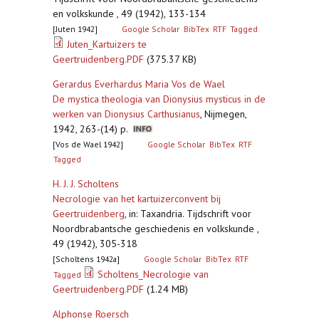
en volkskunde , 49 (1942), 133-134
[Juten 1942]
Google Scholar
BibTex
RTF
Tagged
Juten_Kartuizers te
Geertruidenberg.PDF
(375.37 KB)
Gerardus Everhardus Maria Vos de Wael
De mystica theologia van Dionysius mysticus in de
werken van Dionysius Carthusianus
,
Nijmegen,
1942, 263-(14) p.
[Vos de Wael 1942]
Google Scholar
BibTex
RTF
Tagged
H. J. J. Scholtens
Necrologie van het kartuizerconvent bij
Geertruidenberg
,
in: Taxandria. Tijdschrift voor
Noordbrabantsche geschiedenis en volkskunde ,
49 (1942), 305-318
[Scholtens 1942a]
Google Scholar
BibTex
RTF
Scholtens_Necrologie van
Tagged
Geertruidenberg.PDF
(1.24 MB)
Alphonse Roersch