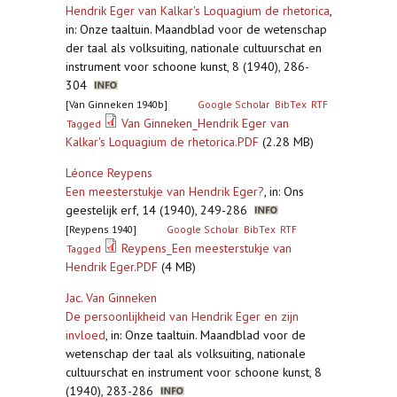
Hendrik Eger van Kalkar's Loquagium de rhetorica
,
in: Onze taaltuin. Maandblad voor de wetenschap
der taal als volksuiting, nationale cultuurschat en
instrument voor schoone kunst, 8 (1940), 286-
304
[Van Ginneken 1940b]
Google Scholar
BibTex
RTF
Van Ginneken_Hendrik Eger van
Tagged
Kalkar's Loquagium de rhetorica.PDF
(2.28 MB)
Léonce Reypens
Een meesterstukje van Hendrik Eger?
,
in: Ons
geestelijk erf, 14 (1940), 249-286
[Reypens 1940]
Google Scholar
BibTex
RTF
Reypens_Een meesterstukje van
Tagged
Hendrik Eger.PDF
(4 MB)
Jac. Van Ginneken
De persoonlijkheid van Hendrik Eger en zijn
invloed
,
in: Onze taaltuin. Maandblad voor de
wetenschap der taal als volksuiting, nationale
cultuurschat en instrument voor schoone kunst, 8
(1940), 283-286