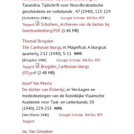
Taxandria. Tijdschrift voor Noordbrabantsche
geschiedenis en volkskunde , 47 (1940), 113-129
[Scholtens 1940c]
Google Scholar
BibTex
RTF
Scholtens_Archieven van de kartuis bij
Tagged
Geertruidenberg.PDF
(1.46 MB)
Thomaš Brogden
The Carthusian liturgy
,
in: Magnificat. A liturgical
quarterly, 2:12 (1940), 5-11
[Brogden 1940]
Google Scholar
BibTex
RTF
Brogden_Carthusian liturgy
Tagged
(03).pdf
(2.48 MB)
Jozef Van Mierlo
De dichter van Elckerlijc
,
in: Verslagen en
mededeelingen van de Koninklijke Vlaamsche
Academie voor Taal- en Letterkunde, 50
(1940), 229-253
[Van Mierlo 1940]
Google Scholar
BibTex
RTF
Tagged
Jac. Van Ginneken