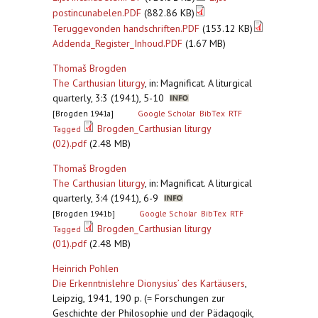
postincunabelen.PDF
(882.86 KB)
Teruggevonden handschriften.PDF
(153.12 KB)
Addenda_Register_Inhoud.PDF
(1.67 MB)
Thomaš Brogden
The Carthusian liturgy
,
in: Magnificat. A liturgical
quarterly, 3:3 (1941), 5-10
[Brogden 1941a]
Google Scholar
BibTex
RTF
Brogden_Carthusian liturgy
Tagged
(02).pdf
(2.48 MB)
Thomaš Brogden
The Carthusian liturgy
,
in: Magnificat. A liturgical
quarterly, 3:4 (1941), 6-9
[Brogden 1941b]
Google Scholar
BibTex
RTF
Brogden_Carthusian liturgy
Tagged
(01).pdf
(2.48 MB)
Heinrich Pohlen
Die Erkenntnislehre Dionysius’ des Kartäusers
,
Leipzig, 1941, 190 p. (= Forschungen zur
Geschichte der Philosophie und der Pädagogik,