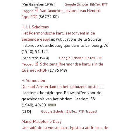
[Van Ginneken 1940a]
Google Scholar
BibTex
RTF
Van Ginneken_Invloed van Hendrik
Tagged
Eger.PDF
(867.72 KB)
H. J. J. Scholtens
Het Roermondsche kartuizerconvent in de
zestiende eeuw
,
in: Publications de la Société
historique et archéologique dans le Limbourg, 76
(1940), 91-121
[Scholtens 1940a]
Google Scholar
BibTex
RTF
Scholtens_Roermondse kartuis in de
Tagged
16e eeuw.PDF
(17.95 MB)
H. Vermeulen
De stad Amsterdam en het kartuizerklooster
,
in:
Haarlemsche bijdragen. Bouwstoffen voor de
geschiedenis van het bisdom Haarlem, 58
(1940), 49-50
[1940]
Google Scholar
BibTex
RTF
Tagged
Marie-Madeleine Davy
Un traité de la vie solitaire: Epistola ad fratres de