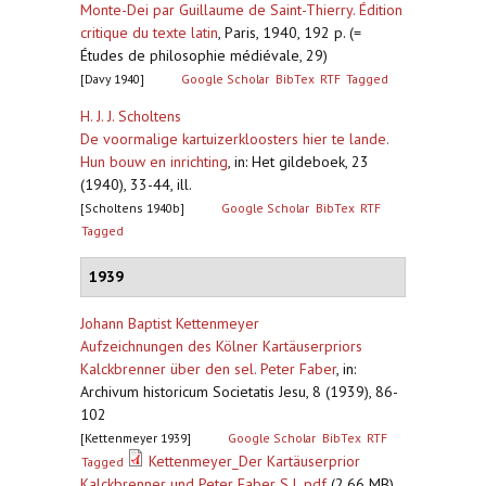
Monte-Dei par Guillaume de Saint-Thierry. Édition
critique du texte latin
,
Paris, 1940, 192 p. (=
Études de philosophie médiévale, 29)
[Davy 1940]
Google Scholar
BibTex
RTF
Tagged
H. J. J. Scholtens
De voormalige kartuizerkloosters hier te lande.
Hun bouw en inrichting
,
in: Het gildeboek, 23
(1940), 33-44, ill.
[Scholtens 1940b]
Google Scholar
BibTex
RTF
Tagged
1939
Johann Baptist Kettenmeyer
Aufzeichnungen des Kölner Kartäuserpriors
Kalckbrenner über den sel. Peter Faber
,
in:
Archivum historicum Societatis Jesu, 8 (1939), 86-
102
[Kettenmeyer 1939]
Google Scholar
BibTex
RTF
Kettenmeyer_Der Kartäuserprior
Tagged
Kalckbrenner und Peter Faber S.J..pdf
(2.66 MB)