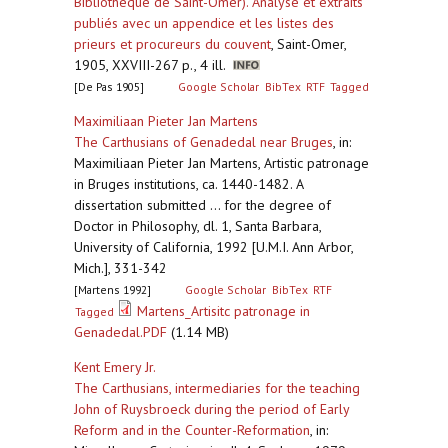
Bibliothèque de Saint-Omer). Analyse et extraits
publiés avec un appendice et les listes des
prieurs et procureurs du couvent
,
Saint-Omer,
1905, XXVIII-267 p., 4 ill.
[De Pas 1905]
Google Scholar
BibTex
RTF
Tagged
Maximiliaan Pieter Jan Martens
The Carthusians of Genadedal near Bruges
,
in:
Maximiliaan Pieter Jan Martens, Artistic patronage
in Bruges institutions, ca. 1440-1482. A
dissertation submitted ... for the degree of
Doctor in Philosophy, dl. 1, Santa Barbara,
University of California, 1992 [U.M.I. Ann Arbor,
Mich.], 331-342
[Martens 1992]
Google Scholar
BibTex
RTF
Martens_Artisitc patronage in
Tagged
Genadedal.PDF
(1.14 MB)
Kent Emery Jr.
The Carthusians, intermediaries for the teaching
John of Ruysbroeck during the period of Early
Reform and in the Counter-Reformation
,
in: