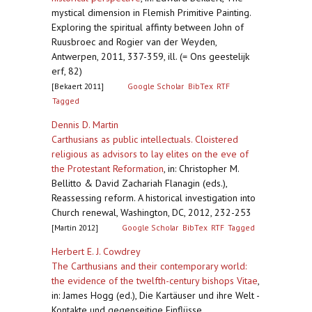
mystical dimension in Flemish Primitive Painting.
Exploring the spiritual affinty between John of
Ruusbroec and Rogier van der Weyden,
Antwerpen, 2011, 337-359, ill. (= Ons geestelijk
erf, 82)
[Bekaert 2011]
Google Scholar
BibTex
RTF
Tagged
Dennis D. Martin
Carthusians as public intellectuals. Cloistered
religious as advisors to lay elites on the eve of
the Protestant Reformation
,
in: Christopher M.
Bellitto & David Zachariah Flanagin (eds.),
Reassessing reform. A historical investigation into
Church renewal, Washington, DC, 2012, 232-253
[Martin 2012]
Google Scholar
BibTex
RTF
Tagged
Herbert E. J. Cowdrey
The Carthusians and their contemporary world:
the evidence of the twelfth-century bishops Vitae
,
in: James Hogg (ed.), Die Kartäuser und ihre Welt -
Kontakte und gegenseitige Einflüsse.