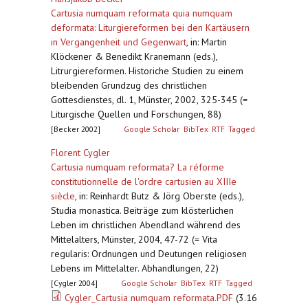
Cartusia numquam reformata quia numquam
deformata: Liturgiereformen bei den Kartäusern
in Vergangenheit und Gegenwart
,
in: Martin
Klöckener & Benedikt Kranemann (eds.),
Litrurgiereformen. Historiche Studien zu einem
bleibenden Grundzug des christlichen
Gottesdienstes, dl. 1, Münster, 2002, 325-345 (=
Liturgische Quellen und Forschungen, 88)
[Becker 2002]
Google Scholar
BibTex
RTF
Tagged
Florent Cygler
Cartusia numquam reformata? La réforme
constitutionnelle de l'ordre cartusien au XIIIe
siècle
,
in: Reinhardt Butz & Jörg Oberste (eds.),
Studia monastica. Beiträge zum klösterlichen
Leben im christlichen Abendland während des
Mittelalters, Münster, 2004, 47-72 (= Vita
regularis: Ordnungen und Deutungen religiosen
Lebens im Mittelalter. Abhandlungen, 22)
[Cygler 2004]
Google Scholar
BibTex
RTF
Tagged
Cygler_Cartusia numquam reformata.PDF
(3.16