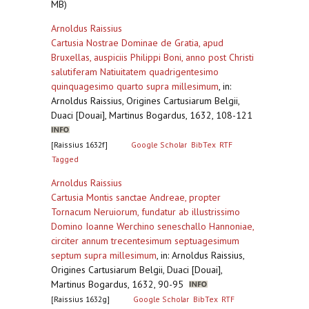
MB)
Arnoldus Raissius
Cartusia Nostrae Dominae de Gratia, apud
Bruxellas, auspiciis Philippi Boni, anno post Christi
salutiferam Natiuitatem quadrigentesimo
quinquagesimo quarto supra millesimum
,
in:
Arnoldus Raissius, Origines Cartusiarum Belgii,
Duaci [Douai], Martinus Bogardus, 1632, 108-121
[Raissius 1632f]
Google Scholar
BibTex
RTF
Tagged
Arnoldus Raissius
Cartusia Montis sanctae Andreae, propter
Tornacum Neruiorum, fundatur ab illustrissimo
Domino Ioanne Werchino seneschallo Hannoniae,
circiter annum trecentesimum septuagesimum
septum supra millesimum
,
in: Arnoldus Raissius,
Origines Cartusiarum Belgii, Duaci [Douai],
Martinus Bogardus, 1632, 90-95
[Raissius 1632g]
Google Scholar
BibTex
RTF