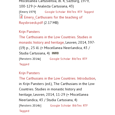
Miscellanea Cartusiensia, dl. 4, Sazburg, 1979,
100-129 (= Analecta Cartusiana, 43)
[Emery 1979]
Google Scholar
BibTex
RTF
Tagged
Emery_Carthusians for the teaching of
Ruysbroeck.pdf
(2.17 MB)
Krijn Pansters
The Carthusians in the Low Countries. Studies in
monastic history and heritage
,
Leuven, 2014, 397-
(19) p., 25 ill. (= Miscellanea Neerlandica, 43 /
Studia Cartusiana, 4)
[Pansters 2014a]
Google Scholar
BibTex
RTF
Tagged
Krijn Pansters
The Carthusians in the Low Countries. Introduction
,
in: Krijn Pansters (ed.), The Carthusians in the Low
Countries. Studies in monastic history and
heritage, Leuven, 2014, 11-29 (= Miscellanea
Neerlandica, 43 / Studia Cartusiana, 4)
[Pansters 2014b]
Google Scholar
BibTex
RTF
Tagged