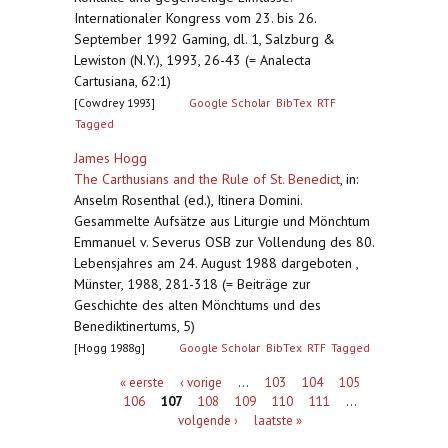
Internationaler Kongress vom 23. bis 26.
September 1992 Gaming, dl. 1, Salzburg &
Lewiston (N.Y.), 1993, 26-43 (= Analecta
Cartusiana, 62:1)
[Cowdrey 1993]
Google Scholar
BibTex
RTF
Tagged
James Hogg
The Carthusians and the Rule of St. Benedict
,
in:
Anselm Rosenthal (ed.), Itinera Domini.
Gesammelte Aufsätze aus Liturgie und Mönchtum
Emmanuel v. Severus OSB zur Vollendung des 80.
Lebensjahres am 24. August 1988 dargeboten ,
Münster, 1988, 281-318 (= Beiträge zur
Geschichte des alten Mönchtums und des
Benediktinertums, 5)
[Hogg 1988g]
Google Scholar
BibTex
RTF
Tagged
Pagina's
« eerste
‹ vorige
…
103
104
105
106
107
108
109
110
111
…
volgende ›
laatste »