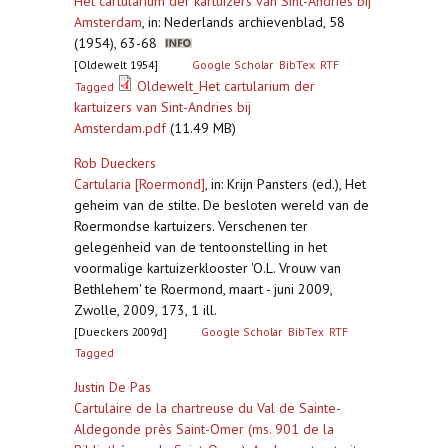
Het cartularium der kartuizers van Sint-Andries bij
Amsterdam
,
in: Nederlands archievenblad, 58
(1954), 63-68
[Oldewelt 1954]
Google Scholar
BibTex
RTF
Oldewelt_Het cartularium der
Tagged
kartuizers van Sint-Andries bij
Amsterdam.pdf
(11.49 MB)
Rob Dueckers
Cartularia [Roermond]
,
in: Krijn Pansters (ed.), Het
geheim van de stilte. De besloten wereld van de
Roermondse kartuizers. Verschenen ter
gelegenheid van de tentoonstelling in het
voormalige kartuizerklooster 'O.L. Vrouw van
Bethlehem' te Roermond, maart - juni 2009,
Zwolle, 2009, 173, 1 ill.
[Dueckers 2009d]
Google Scholar
BibTex
RTF
Tagged
Justin De Pas
Cartulaire de la chartreuse du Val de Sainte-
Aldegonde près Saint-Omer (ms. 901 de la