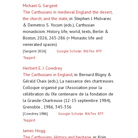
Michael G. Sargent
The Carthusians in medieval England: the desert,
the church, and the state
,
in: Stephen J. Molvarec
& Demetrio S. Yocum (eds.), Carthusian
monasticism. History, life, world, texts, Berlin &
Boston, 2026, 265-286 (= Monastic life and
venerated spaces)
[Sargent 2026]
Google Scholar
BibTex
RTF
Tagged
Herbert E. J. Cowdrey
The Carthusians in England
,
in: Bernard Bligny &
Gérald Chaix (eds.), La naissance des chartreuses.
Colloque organisé par l'Association pour la
célébration du IXe centenaire de la fondation de
la Grande-Chartreuse (12-15 septembre 1984),
Grenoble , 1986, 345-356
[Cowdrey 1986]
Google Scholar
BibTex
RTF
Tagged
James Hogg
The Carthusians. History and heritage
,
in: Krijn