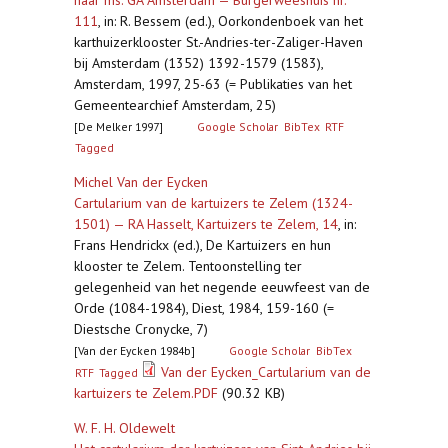
naar ms. GA Amsterdam — Burgerweeshuis nr.
111
,
in: R. Bessem (ed.), Oorkondenboek van het
karthuizerklooster St.-Andries-ter-Zaliger-Haven
bij Amsterdam (1352) 1392-1579 (1583),
Amsterdam, 1997, 25-63 (= Publikaties van het
Gemeentearchief Amsterdam, 25)
[De Melker 1997]
Google Scholar
BibTex
RTF
Tagged
Michel Van der Eycken
Cartularium van de kartuizers te Zelem (1324-
1501) — RA Hasselt, Kartuizers te Zelem, 14
,
in:
Frans Hendrickx (ed.), De Kartuizers en hun
klooster te Zelem. Tentoonstelling ter
gelegenheid van het negende eeuwfeest van de
Orde (1084-1984), Diest, 1984, 159-160 (=
Diestsche Cronycke, 7)
[Van der Eycken 1984b]
Google Scholar
BibTex
Van der Eycken_Cartularium van de
RTF
Tagged
kartuizers te Zelem.PDF
(90.32 KB)
W. F. H. Oldewelt