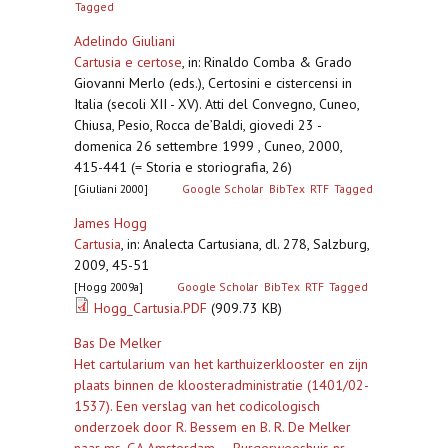
Tagged
Adelindo Giuliani
Cartusia e certose
,
in: Rinaldo Comba & Grado
Giovanni Merlo (eds.), Certosini e cistercensi in
Italia (secoli XII - XV). Atti del Convegno, Cuneo,
Chiusa, Pesio, Rocca de’Baldi, giovedi 23 -
domenica 26 settembre 1999 , Cuneo, 2000,
415-441 (= Storia e storiografia, 26)
[Giuliani 2000]
Google Scholar
BibTex
RTF
Tagged
James Hogg
Cartusia
,
in: Analecta Cartusiana, dl. 278, Salzburg,
2009, 45-51
[Hogg 2009a]
Google Scholar
BibTex
RTF
Tagged
Hogg_Cartusia.PDF
(909.73 KB)
Bas De Melker
Het cartularium van het karthuizerklooster en zijn
plaats binnen de kloosteradministratie (1401/02-
1537). Een verslag van het codicologisch
onderzoek door R. Bessem en B. R. De Melker