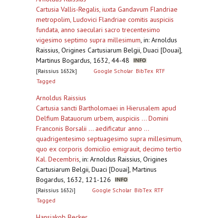
Cartusia Vallis-Regalis, iuxta Gandavum Flandriae
metropolim, Ludovici Flandriae comitis auspiciis
fundata, anno saeculari sacro trecentesimo
vigesimo septimo supra millesimum
,
in: Arnoldus
Raissius, Origines Cartusiarum Belgii, Duaci [Douai],
Martinus Bogardus, 1632, 44-48
[Raissius 1632k]
Google Scholar
BibTex
RTF
Tagged
Arnoldus Raissius
Cartusia sancti Bartholomaei in Hierusalem apud
Delfium Batauorum urbem, auspiciis ... Domini
Franconis Borsalii ... aedificatur anno ...
quadrigentesimo septuagesimo supra millesimum,
quo ex corporis domicilio emigrauit, decimo tertio
Kal. Decembris
,
in: Arnoldus Raissius, Origines
Cartusiarum Belgii, Duaci [Douai], Martinus
Bogardus, 1632, 121-126
[Raissius 1632i]
Google Scholar
BibTex
RTF
Tagged
Hansjakob Becker