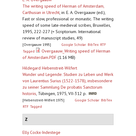
The writing speed of Herman of Amsterdam,
Carthusian in Utrecht
,
in: E. A. Overgaauw (ed.),
Fast or slow, professional or monastic. The writing
speed of some late-medieval scribes, Bruxelles,
1995, 222-227 (= Scriptorium. International
review of manuscript studies, 49)
[Overgaauw 1995]
Google Scholar
BibTex
RTF
Overgaauw_Writing speed of Herman
Tagged
of Amsterdam.PDF
(1.16 MB)
Hildegard Hebenstreit-Wilfert
Wunder und Legende: Studien zu Leben und Werk
von Laurentius Surius (1522-1578), insbesondere
zu seiner Sammlung De probatis Sanctorum
historiis
,
Tübingen, 1975, VII-312 p.
[Hebenstreit-Wilfert 1975]
Google Scholar
BibTex
RTF
Tagged
Z
Elly Cockx-Indestege