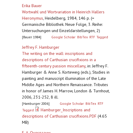
Erika Bauer
Wortwahl und Wortvariation in Heinrich Hallers
Hieronymus
,
Heidelberg, 1984, 146 p. (=
Germanische Bibliothek. Neue Folge, 3. Reihe:
Untersuchungen und Einzeldarstellungen, 2)
[Bauer 1984]
Google Scholar
BibTex
RTF
Tagged
Jeffrey F. Hamburger
The writing on the wall: inscriptions and
descriptions of Carthusian crucifixions in a
fifteenth-century passion miscellany
,
in: Jeffrey F.
Hamburger & Anne S. Korteweg (eds.), Studies in
painting and manuscript illumination of the Late
Middle Ages and Northern Renaissance. Tributes
in honor of James H. Marrow, London & Turnhout,
2006, 231-252, 8 ill.
[Hamburger 2006]
Google Scholar
BibTex
RTF
Hamburger_Inscriptions and
Tagged
descriptions of Carthusian crucifixions.PDF
(4.65
MB)
E. A. Overgaauw