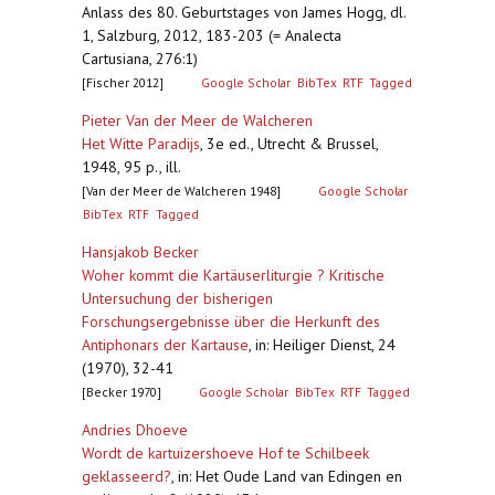
Anlass des 80. Geburtstages von James Hogg, dl.
1, Salzburg, 2012, 183-203 (= Analecta
Cartusiana, 276:1)
[Fischer 2012]
Google Scholar
BibTex
RTF
Tagged
Pieter Van der Meer de Walcheren
Het Witte Paradijs
,
3e ed., Utrecht & Brussel,
1948, 95 p., ill.
[Van der Meer de Walcheren 1948]
Google Scholar
BibTex
RTF
Tagged
Hansjakob Becker
Woher kommt die Kartäuserliturgie ? Kritische
Untersuchung der bisherigen
Forschungsergebnisse über die Herkunft des
Antiphonars der Kartause
,
in: Heiliger Dienst, 24
(1970), 32-41
[Becker 1970]
Google Scholar
BibTex
RTF
Tagged
Andries Dhoeve
Wordt de kartuizershoeve Hof te Schilbeek
geklasseerd?
,
in: Het Oude Land van Edingen en