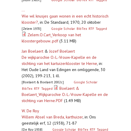
...
Wie wil knusjes gaan wonen in een echt historisch
klooster?
,
in: De Standaard, 1970, 20 oktober
[Zelem 1970]
Google Scholar
BibTex
RTF
Tagged
Zelem.O.Cart_Verkoop van het
kloostergebouw..pdf
(3.11 MB)
Jan Boelaert
&
Jozef Boelaert
De wijkparochie O.-L.-Vrouw-Kapelle en de
stichting van het kartuizerklooster te Herne
,
in:
Het Oude Land van Edingen en omliggende, 30
(2002), 199-213, 1 ill.
[Boelaert & Boelaert 2002c]
Google Scholar
Boelaert &
BibTex
RTF
Tagged
Boelaert_Wijkparochie O.-L.-Vrouw-Kapelle en de
stichting van Herne.PDF
(1.49 MB)
W. De Roy
Willem Absel van Breda, karthuizer
,
in: Ons
geestelijk erf, 12 (1938), 71-87
[De Roy 1938]
Google Scholar
BibTex
RTF
Tagged