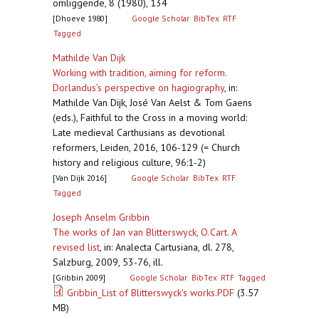
omliggende, 8 (1980), 134
[Dhoeve 1980]
Google Scholar
BibTex
RTF
Tagged
Mathilde Van Dijk
Working with tradition, aiming for reform.
Dorlandus’s perspective on hagiography
,
in:
Mathilde Van Dijk, José Van Aelst & Tom Gaens
(eds.), Faithful to the Cross in a moving world:
Late medieval Carthusians as devotional
reformers, Leiden, 2016, 106-129 (= Church
history and religious culture, 96:1-2)
[Van Dijk 2016]
Google Scholar
BibTex
RTF
Tagged
Joseph Anselm Gribbin
The works of Jan van Blitterswyck, O.Cart. A
revised list
,
in: Analecta Cartusiana, dl. 278,
Salzburg, 2009, 53-76, ill.
[Gribbin 2009]
Google Scholar
BibTex
RTF
Tagged
Gribbin_List of Blitterswyck's works.PDF
(3.57
MB)