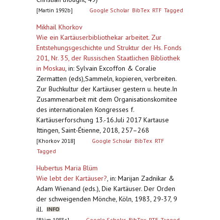
[Martin 1992b]
Google Scholar
BibTex
RTF
Tagged
Mikhail Khorkov
Wie ein Kartäuserbibliothekar arbeitet. Zur
Entstehungsgeschichte und Struktur der Hs. Fonds
201, Nr. 35, der Russischen Staatlichen Bibliothek
in Moskau
,
in: Sylvain Excoffon & Coralie
Zermatten (eds),Sammeln, kopieren, verbreiten.
Zur Buchkultur der Kartäuser gestern u. heute.In
Zusammenarbeit mit dem Organisationskomitee
des internationalen Kongresses f.
Kartäuserforschung 13.-16.Juli 2017 Kartause
Ittingen, Saint-Étienne, 2018, 257–268
[Khorkov 2018]
Google Scholar
BibTex
RTF
Tagged
Hubertus Maria Blüm
Wie lebt der Kartäuser?
,
in: Marijan Zadnikar &
Adam Wienand (eds.), Die Kartäuser. Der Orden
der schweigenden Mönche, Köln, 1983, 29-37, 9
ill.
[Blüm 1983c]
Google Scholar
BibTex
RTF
Tagged