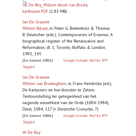
De Roy_Willem Absel van Breda,
karthuizer.PDF
(1.83 MB)
Jan De Grauwe
Willem Bibaut
,
in: Peter G. Bietenholz & Thomas
B. Deutscher (eds.), Contemporaries of Erasmus. A
biographical register of the Renaissance and
Reformation, dl. 1, Toronto, Buffalo & London,
1985, 145
[De Grauwe 1985b]
Google Scholar
BibTex
RTF
Tagged
Jan De Grauwe
Willem van Branteghem
,
in: Frans Hendrickx (ed.),
De Kartuizers en hun klooster te Zelem.
Tentoonstelling ter gelegenheid van het
negende eeuwfeest van de Orde (1084-1984),
Diest, 1984, 117 (= Diestsche Cronycke, 7)
[De Grauwe 1984e]
Google Scholar
BibTex
RTF
Tagged
W. De Roy