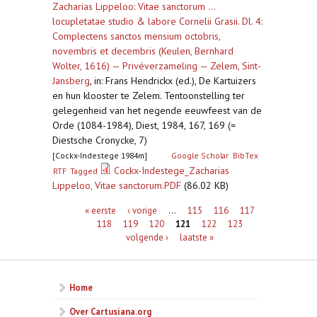
Zacharias Lippeloo: Vitae sanctorum ...
locupletatae studio & labore Cornelii Grasii. Dl. 4:
Complectens sanctos mensium octobris,
novembris et decembris (Keulen, Bernhard
Wolter, 1616) — Privéverzameling — Zelem, Sint-
Jansberg
,
in: Frans Hendrickx (ed.), De Kartuizers
en hun klooster te Zelem. Tentoonstelling ter
gelegenheid van het negende eeuwfeest van de
Orde (1084-1984), Diest, 1984, 167, 169 (=
Diestsche Cronycke, 7)
[Cockx-Indestege 1984m]
Google Scholar
BibTex
Cockx-Indestege_Zacharias
RTF
Tagged
Lippeloo, Vitae sanctorum.PDF
(86.02 KB)
Pagina's
« eerste
‹ vorige
…
115
116
117
118
119
120
121
122
123
volgende ›
laatste »
Home
Over Cartusiana.org