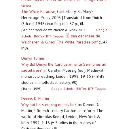
Ginex
The White Paradise
,
Canterbury, St. Mary's
Hermitage Press, 2003 [Translated from Dutch
(3th ed. 1948) into English], 57 p., ill.
[Van der Meer de Walcheren & Ginex 2003]
Google
Van der Meer de
Scholar
BibTex
RTF
Tagged
Walcheren & Ginex_The White Paradise.pdf
(1.47
MB)
Denys Turner
Why did Denys the Carthusian write Sermones ad
saeculares?
,
in: Carolyn Muessig (ed.), Medieval
monastic preaching, Leiden, 1998, 19-35 (= Bril's
studies in intellectual history, 90)
[Turner 1998]
Google Scholar
BibTex
RTF
Tagged
Dennis D. Martin
Why not let sleeping monks lie?
,
in: Dennis D.
Martin, Fifteenth-century Carthusian reform. The
world of Nicholas Kempf, Leiden, New York &
Köln, 1992, 1-18 (= Studies in the history of
Christian thought, 49)