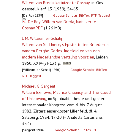
Willem van Breda, kartuizer te Gosnay
,
in: Ons
geestelijk erf, 13 (1939), 54-65
[De Roy 1939]
Google Scholar
BibTex
RTF
Tagged
De Roy_Willem van Breda, kartuizer te
Gosnay.PDF
(1.26 MB)
J. M. Willeumier-Schalij
Willem van St. Thierry's Epistel totten Bruederen
vanden Berghe Godes. Ingeleid en van een
modern Nederlandse vertaling voorzien
,
Leiden,
1950, XXIV-(2)-133 p.
[Willeumier-Schalij 1950]
Google Scholar
BibTex
RTF
Tagged
Michael G. Sargent
William Exmewe, Maurice Chauncy, and The Cloud
of Unknowing
,
in: Spiritualität heute und gestern.
Internationaler Kongress vom 4. bis. 7 August
1982, Zisterzienserkloster Lilienfeld, dl. 4,
Salzburg, 1984, 17-20 (= Analecta Cartusiana,
35:4)
[Sargent 1984]
Google Scholar
BibTex
RTF