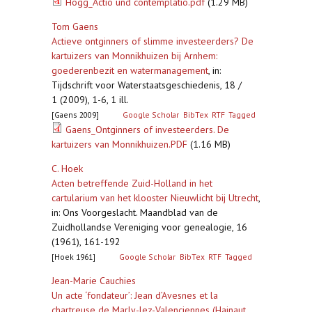
Hogg_Actio und contemplatio.pdf
(1.29 MB)
Tom Gaens
Actieve ontginners of slimme investeerders? De
kartuizers van Monnikhuizen bij Arnhem:
goederenbezit en watermanagement
,
in:
Tijdschrift voor Waterstaatsgeschiedenis, 18 /
1 (2009), 1-6, 1 ill.
[Gaens 2009]
Google Scholar
BibTex
RTF
Tagged
Gaens_Ontginners of investeerders. De
kartuizers van Monnikhuizen.PDF
(1.16 MB)
C. Hoek
Acten betreffende Zuid-Holland in het
cartularium van het klooster Nieuwlicht bij Utrecht
,
in: Ons Voorgeslacht. Maandblad van de
Zuidhollandse Vereniging voor genealogie, 16
(1961), 161-192
[Hoek 1961]
Google Scholar
BibTex
RTF
Tagged
Jean-Marie Cauchies
Un acte ‘fondateur’: Jean d’Avesnes et la
chartreuse de Marly-lez-Valenciennes (Hainaut,