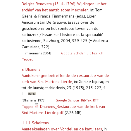
Belgica Renovata (1314-1796). Wijdingen uit het
archief van het aartsbisdom Mechelen
,
in: Tom
Gaens & Francis Timmermans (eds.), Liber
Amicorum Jan De Grauwe. Essays over de
geschiedenis en het spirituele leven van de
kartuizers / Essais sur l'histoire et la spiritualité
cartusienne, Salzburg, 2004, 329-425 (= Analecta
Cartusiana, 222)
[Timmermans 2004]
Google Scholar
BibTex
RTF
Tagged
E. Dhanens
Aantekeningen betreffende de restauratie van de
kerk van Sint-Martens-Lierde
,
in: Gentse bijdragen
tot de kunstgeschiedenis, 23 (1975), 213-222, 4
ill.
[Dhanens 1975]
Google Scholar
BibTex
RTF
Dhanens_Restauratie van de kerk van
Tagged
Sint-Martens-Lierde.pdf
(2.76 MB)
H. J. J. Scholtens
Aanteekeningen over Vondel en de kartuizers
,
in: