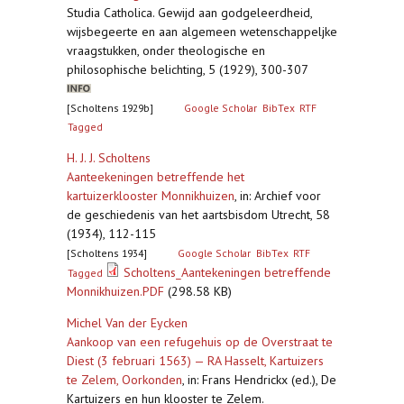
Studia Catholica. Gewijd aan godgeleerdheid,
wijsbegeerte en aan algemeen wetenschappeljke
vraagstukken, onder theologische en
philosophische belichting, 5 (1929), 300-307
[Scholtens 1929b]
Google Scholar
BibTex
RTF
Tagged
H. J. J. Scholtens
Aanteekeningen betreffende het
kartuizerklooster Monnikhuizen
,
in: Archief voor
de geschiedenis van het aartsbisdom Utrecht, 58
(1934), 112-115
[Scholtens 1934]
Google Scholar
BibTex
RTF
Scholtens_Aantekeningen betreffende
Tagged
Monnikhuizen.PDF
(298.58 KB)
Michel Van der Eycken
Aankoop van een refugehuis op de Overstraat te
Diest (3 februari 1563) — RA Hasselt, Kartuizers
te Zelem, Oorkonden
,
in: Frans Hendrickx (ed.), De
Kartuizers en hun klooster te Zelem.