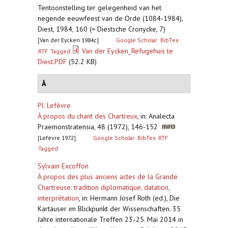
Tentoonstelling ter gelegenheid van het
negende eeuwfeest van de Orde (1084-1984),
Diest, 1984, 160 (= Diestsche Cronycke, 7)
[Van der Eycken 1984c]
Google Scholar
BibTex
Van der Eycken_Refugehuis te
RTF
Tagged
Diest.PDF
(52.2 KB)
À
Pl. Lefèvre
À propos du chant des Chartreux
,
in: Analecta
Praemonstratensia, 48 (1972), 146-152
[Lefèvre 1972]
Google Scholar
BibTex
RTF
Tagged
Sylvain Excoffon
À propos des plus anciens actes de la Grande
Chartreuse: tradition diplomatique, datation,
interprétation
,
in: Hermann Josef Roth (ed.), Die
Kartäuser im Blickpunkt der Wissenschaften. 35
Jahre internationale Treffen 23.-25. Mai 2014 in