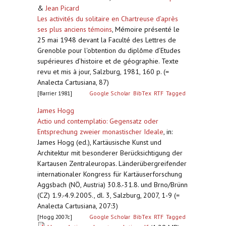
&
Jean Picard
Les activités du solitaire en Chartreuse d’après
ses plus anciens témoins
,
Mémoire présenté le
25 mai 1948 devant la Faculté des Lettres de
Grenoble pour l'obtention du diplôme d’Etudes
supérieures d’histoire et de géographie. Texte
revu et mis à jour, Salzburg, 1981, 160 p. (=
Analecta Cartusiana, 87)
[Barrier 1981]
Google Scholar
BibTex
RTF
Tagged
James Hogg
Actio und contemplatio: Gegensatz oder
Entsprechung zweier monastischer Ideale
,
in:
James Hogg (ed.), Kartäusische Kunst und
Architektur mit besonderer Berücksichtigung der
Kartausen Zentraleuropas. Länderübergreifender
internationaler Kongress für Kartäuserforschung
Aggsbach (NÖ, Austria) 30.8.-31.8. und Brno/Brünn
(CZ) 1.9.-4.9.2005., dl. 3, Salzburg, 2007, 1-9 (=
Analecta Cartusiana, 207:3)
[Hogg 2007c]
Google Scholar
BibTex
RTF
Tagged