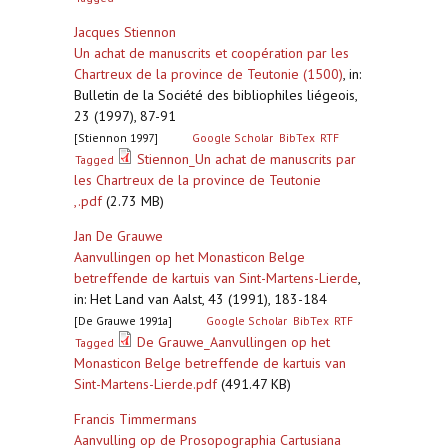
Jacques Stiennon
Un achat de manuscrits et coopération par les
Chartreux de la province de Teutonie (1500)
,
in:
Bulletin de la Société des bibliophiles liégeois,
23 (1997), 87-91
[Stiennon 1997]
Google Scholar
BibTex
RTF
Stiennon_Un achat de manuscrits par
Tagged
les Chartreux de la province de Teutonie
,.pdf
(2.73 MB)
Jan De Grauwe
Aanvullingen op het Monasticon Belge
betreffende de kartuis van Sint-Martens-Lierde
,
in: Het Land van Aalst, 43 (1991), 183-184
[De Grauwe 1991a]
Google Scholar
BibTex
RTF
De Grauwe_Aanvullingen op het
Tagged
Monasticon Belge betreffende de kartuis van
Sint-Martens-Lierde.pdf
(491.47 KB)
Francis Timmermans
Aanvulling op de Prosopographia Cartusiana