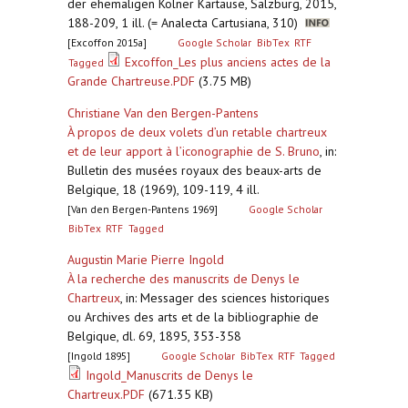
der ehemaligen Kölner Kartause, Salzburg, 2015,
188-209, 1 ill. (= Analecta Cartusiana, 310)
[Excoffon 2015a]
Google Scholar
BibTex
RTF
Excoffon_Les plus anciens actes de la
Tagged
Grande Chartreuse.PDF
(3.75 MB)
Christiane Van den Bergen-Pantens
À propos de deux volets d’un retable chartreux
et de leur apport à l’iconographie de S. Bruno
,
in:
Bulletin des musées royaux des beaux-arts de
Belgique, 18 (1969), 109-119, 4 ill.
[Van den Bergen-Pantens 1969]
Google Scholar
BibTex
RTF
Tagged
Augustin Marie Pierre Ingold
À la recherche des manuscrits de Denys le
Chartreux
,
in: Messager des sciences historiques
ou Archives des arts et de la bibliographie de
Belgique, dl. 69, 1895, 353-358
[Ingold 1895]
Google Scholar
BibTex
RTF
Tagged
Ingold_Manuscrits de Denys le
Chartreux.PDF
(671.35 KB)