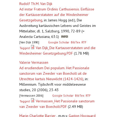
Rudolf Th.M. Van Dijk
Ad instar Fratrum Ordinis Carthusiensis. Einflüsse
der Kartäuserstatuten auf die Windesheimer
Gesetzgebung
,
in: James Hogg (ed.), Die
Ausbreitung kartäusischen Lebens und Geistes im
Mittelalter, dl. 1, Salzburg, 1990, 72-89 (=
Analecta Cartusiana, 63:1)
[Van Dijk 1990]
Google Scholar
BibTex
RTF
Van Dijk_Die Kartauserstatuten und die
Tagged
Windesheimer Gesetzgebung.PDF
(1.78 MB)
Valerie Vermassen
Ad erudiendum Dei populum. Het Passionale
sanctorum van Zweder van Boecholt uit de
Utrechtse kartuis Nieuwlicht (1424-1426)
,
in:
Millennium. Tijdschrift voor middeleeuwse
studies, 20 (2006), 23-43
[Vermassen 2006]
Google Scholar
BibTex
RTF
Vermassen_Het Passionale sanctorum
Tagged
van Zweder van Boecholt.PDF
(2.49 MB)
Marie-Charlotte Barrier
, m.m.v.
Gaston Hocquard