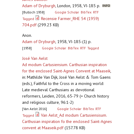
Adam of Dryburgh
,
London, 1958, VI-185 p.
[Bulloch 1958]
Google Scholar
BibTex
RTF
Recensie Farmer_RHE 54 (1959)
Tagged
704.pdf
(299.23 KB)
Anon.
Adam of Dryburgh
,
1958, VI-185-(1) p.
[1958]
Google Scholar
BibTex
RTF
Tagged
José Van Aelst
Ad modum Cartusiensium. Carthusian inspiration
for the enclosed Saint-Agnes Convent at Maaseik
,
in: Mathilde Van Dijk, José Van Aelst & Tom Gaens
(eds.), Faithful to the Cross in a moving world:
Late medieval Carthusians as devotional
reformers, Leiden, 2016, 65-79 (= Church history
and religious culture, 96:1-2)
[Van Aelst 2016]
Google Scholar
BibTex
RTF
Van Aelst_Ad modum Cartusiensisum.
Tagged
Carthusian inspiration fo the enclosed Saint-Agnes
convent at Maaseik.pdf
(157.78 KB)