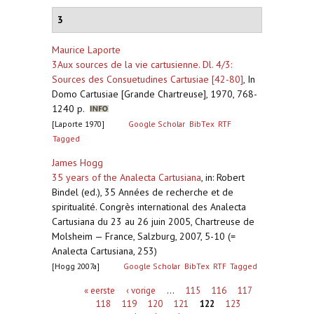
3
Maurice Laporte
3Aux sources de la vie cartusienne. Dl. 4/3:
Sources des Consuetudines Cartusiae [42-80]
,
In
Domo Cartusiae [Grande Chartreuse], 1970, 768-
1240 p.
[Laporte 1970]
Google Scholar
BibTex
RTF
Tagged
James Hogg
35 years of the Analecta Cartusiana
,
in: Robert
Bindel (ed.), 35 Années de recherche et de
spiritualité. Congrès international des Analecta
Cartusiana du 23 au 26 juin 2005, Chartreuse de
Molsheim — France, Salzburg, 2007, 5-10 (=
Analecta Cartusiana, 253)
[Hogg 2007a]
Google Scholar
BibTex
RTF
Tagged
Pagina's
« eerste
‹ vorige
…
115
116
117
118
119
120
121
122
123