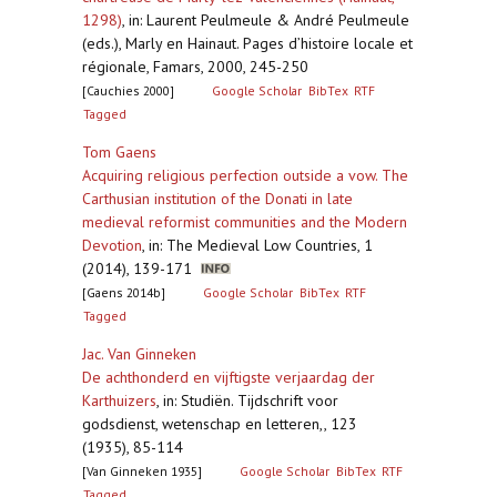
1298)
,
in: Laurent Peulmeule & André Peulmeule
(eds.), Marly en Hainaut. Pages d’histoire locale et
régionale, Famars, 2000, 245-250
[Cauchies 2000]
Google Scholar
BibTex
RTF
Tagged
Tom Gaens
Acquiring religious perfection outside a vow. The
Carthusian institution of the Donati in late
medieval reformist communities and the Modern
Devotion
,
in: The Medieval Low Countries, 1
(2014), 139-171
[Gaens 2014b]
Google Scholar
BibTex
RTF
Tagged
Jac. Van Ginneken
De achthonderd en vijftigste verjaardag der
Karthuizers
,
in: Studiën. Tijdschrift voor
godsdienst, wetenschap en letteren,, 123
(1935), 85-114
[Van Ginneken 1935]
Google Scholar
BibTex
RTF
Tagged