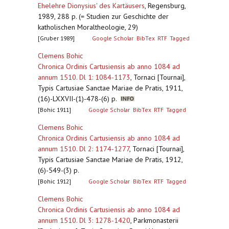
Ehelehre Dionysius' des Kartäusers
,
Regensburg,
1989, 288 p. (= Studien zur Geschichte der
katholischen Moraltheologie, 29)
[Gruber 1989]
Google Scholar
BibTex
RTF
Tagged
Clemens Bohic
Chronica Ordinis Cartusiensis ab anno 1084 ad
annum 1510. Dl 1: 1084-1173
,
Tornaci [Tournai],
Typis Cartusiae Sanctae Mariae de Pratis, 1911,
(16)-LXXVII-(1)-478-(6) p.
[Bohic 1911]
Google Scholar
BibTex
RTF
Tagged
Clemens Bohic
Chronica Ordinis Cartusiensis ab anno 1084 ad
annum 1510. Dl 2: 1174-1277
,
Tornaci [Tournai],
Typis Cartusiae Sanctae Mariae de Pratis, 1912,
(6)-549-(3) p.
[Bohic 1912]
Google Scholar
BibTex
RTF
Tagged
Clemens Bohic
Chronica Ordinis Cartusiensis ab anno 1084 ad
annum 1510. Dl 3: 1278-1420
,
Parkmonasterii