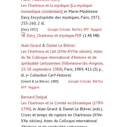
Les Chartreux et la mystique [La mystique
monastique occidentale]
,
in: Marie-Madeleine
Davy, Encyclopédie des mystiques, Paris, 1972,
255-260, 2 ill.
[Davy 1972]
Google Scholar
BibTex
RTF
Tagged
Davy_Chartreux et mystique.PDF
(1.48 MB)
Alain Girard
&
Daniel Le Blévec
Les Chartreux et l'art (XIVe-XVIIIe siècles). Actes
du Xe Colloque international d'histoire et de
spiritualité cartusiennes (Villeneuve-lès-Avignon,
15-18 septembre 1988)
,
Paris, 1989, 411-(5) p.,
ill. (= Collection Cerf-Histoire)
[Girard & Le Blévec 1989]
Google Scholar
BibTex
RTF
Tagged
Bernard Delpal
Les Chartreux et le Comité ecclésiastique (1789-
1790)
,
in: Alain Girard & Daniel Le Blévec (eds.),
Crises et temps de rupture en Chartreuse (XIVe-
XXe siècles). Actes du Colloque international
d'histoire et de spiritualité cartusiennes