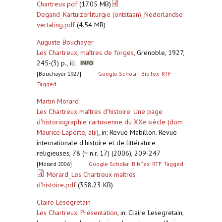
Chartreux.pdf
(17.05 MB)
Degand_Kartuizerliturgie (ontstaan)_Nederlandse
vertaling.pdf
(4.54 MB)
Auguste Bouchayer
Les Chartreux, maîtres de forges
,
Grenoble, 1927,
245-(3) p., ill.
[Bouchayer 1927]
Google Scholar
BibTex
RTF
Tagged
Martin Morard
Les Chartreux maîtres d'histoire. Une page
d'historiographie cartusienne du XXe siècle (dom
Maurice Laporte, alii)
,
in: Revue Mabillon. Revue
internationale d'histoire et de littérature
religieuses, 78 (= n.r. 17) (2006), 209-247
[Morard 2006]
Google Scholar
BibTex
RTF
Tagged
Morard_Les Chartreux maîtres
d'histoire.pdf
(358.23 KB)
Claire Lesegretain
Les Chartreux. Présentation
,
in: Claire Lesegretain,