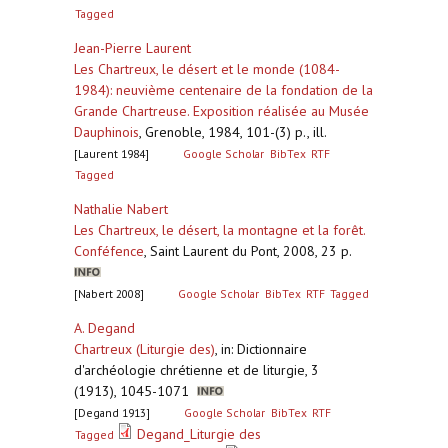
Tagged
Jean-Pierre Laurent
Les Chartreux, le désert et le monde (1084-
1984): neuvième centenaire de la fondation de la
Grande Chartreuse. Exposition réalisée au Musée
Dauphinois
,
Grenoble, 1984, 101-(3) p., ill.
[Laurent 1984]
Google Scholar
BibTex
RTF
Tagged
Nathalie Nabert
Les Chartreux, le désert, la montagne et la forêt.
Conféfence
,
Saint Laurent du Pont, 2008, 23 p.
[Nabert 2008]
Google Scholar
BibTex
RTF
Tagged
A. Degand
Chartreux (Liturgie des)
,
in: Dictionnaire
d'archéologie chrétienne et de liturgie, 3
(1913), 1045-1071
[Degand 1913]
Google Scholar
BibTex
RTF
Degand_Liturgie des
Tagged