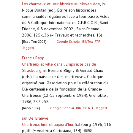
Les chartreux et leur histoire au Moyen Âge
,
in:
Nicole Bouter (ed.), Écrire son histoire: les
communautés régulières face à leur passé. Actes
du 5 Colloque International du C.E.R.C.O.R., Saint-
Étienne, 6-8 novembre 2002 , Saint-Étienne,
2006, 125-136 (= Travaux et recherches, 18)
[Excoffon 2006]
Google Scholar
BibTex
RTF
Tagged
Francis Rapp
Chartreux et ville dans l'Empire: le cas de
Strasbourg
,
in: Bernard Bligny & Gérald Chaix
(eds.), La naissance des chartreuses. Colloque
organisé par l'Association pour la célébration du
IXe centenaire de la fondation de la Grande-
Chartreuse (12-15 septembre 1984), Grenoble ,
1986, 237-258
[Rapp 1986]
Google Scholar
BibTex
RTF
Tagged
Jan De Grauwe
Chartreux: hier et aujourd'hui
,
Salzburg, 1996, 116
p., ill. (= Analecta Cartusiana, 134)