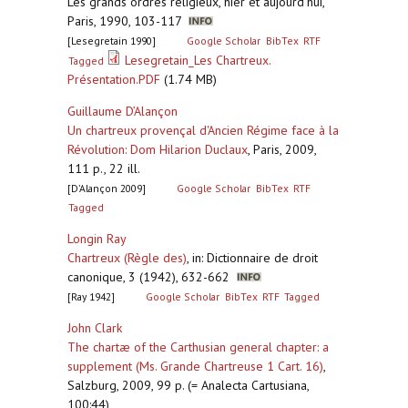
Les grands ordres religieux, hier et aujourd'hui,
Paris, 1990, 103-117
[Lesegretain 1990]
Google Scholar
BibTex
RTF
Lesegretain_Les Chartreux.
Tagged
Présentation.PDF
(1.74 MB)
Guillaume D’Alançon
Un chartreux provençal d'Ancien Régime face à la
Révolution: Dom Hilarion Duclaux
,
Paris, 2009,
111 p., 22 ill.
[D’Alançon 2009]
Google Scholar
BibTex
RTF
Tagged
Longin Ray
Chartreux (Règle des)
,
in: Dictionnaire de droit
canonique, 3 (1942), 632-662
[Ray 1942]
Google Scholar
BibTex
RTF
Tagged
John Clark
The chartæ of the Carthusian general chapter: a
supplement (Ms. Grande Chartreuse 1 Cart. 16)
,
Salzburg, 2009, 99 p. (= Analecta Cartusiana,
100:44)