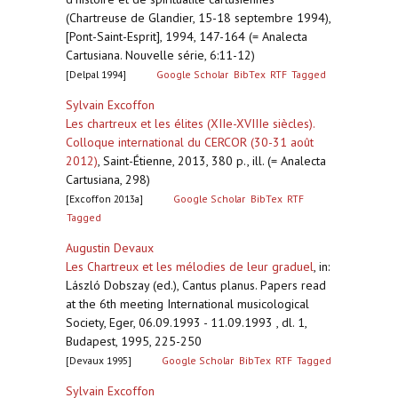
(Chartreuse de Glandier, 15-18 septembre 1994),
[Pont-Saint-Esprit], 1994, 147-164 (= Analecta
Cartusiana. Nouvelle série, 6:11-12)
[Delpal 1994]
Google Scholar
BibTex
RTF
Tagged
Sylvain Excoffon
Les chartreux et les élites (XIIe-XVIIIe siècles).
Colloque international du CERCOR (30-31 août
2012)
,
Saint-Étienne, 2013, 380 p., ill. (= Analecta
Cartusiana, 298)
[Excoffon 2013a]
Google Scholar
BibTex
RTF
Tagged
Augustin Devaux
Les Chartreux et les mélodies de leur graduel
,
in:
László Dobszay (ed.), Cantus planus. Papers read
at the 6th meeting International musicological
Society, Eger, 06.09.1993 - 11.09.1993 , dl. 1,
Budapest, 1995, 225-250
[Devaux 1995]
Google Scholar
BibTex
RTF
Tagged
Sylvain Excoffon