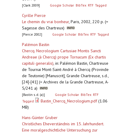
[Clark 2009]
Google Scholar
BibTex
RTF
Tagged
Cyrille Pierce
Le chemin du vrai bonheur
,
Paris, 2002, 220 p. (=
Sagesse des Chartreux)
[Pierce 2002]
Google Scholar
BibTex
RTF
Tagged
Palémon Bastin
Chercq. Necrologium Cartusiae Montis Sancti
Andreae (à Chercq) prope Tornacum (Ex chartis
capituli generalis)
,
in: Palémon Bastin, Chartreuse
de Tournai Mont-Saint-André à Chercq (Provinde
de Teutonie) [Manuscrit], Grande Chartreuse, s.d.,
[24]-[41] (= Archives de la Grande Chartreuse, A-
5/241 a)
[Bastin s.d. (a)]
Google Scholar
BibTex
RTF
Bastin_Chercq_Necrologium.pdf
(1.06
Tagged
MB)
Hans-Günter Gruber
Christliches Eheverständnis im 15. Jahrhundert.
Eine moralgeschichtliche Untersuchung zur