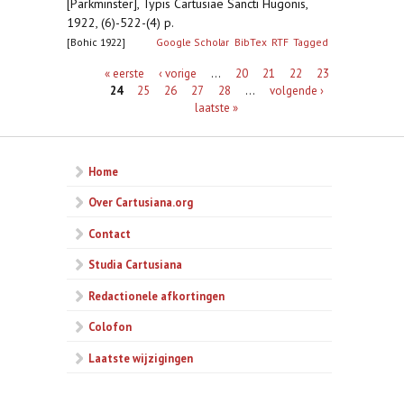
[Parkminster], Typis Cartusiae Sancti Hugonis,
1922, (6)-522-(4) p.
[Bohic 1922]
Google Scholar
BibTex
RTF
Tagged
Pagina's
« eerste
‹ vorige
…
20
21
22
23
24
25
26
27
28
…
volgende ›
laatste »
Home
Over Cartusiana.org
Contact
Studia Cartusiana
Redactionele afkortingen
Colofon
Laatste wijzigingen