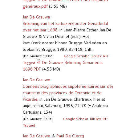
généraux.pdf
(5.55 MB)
Jan De Grauwe
Rekening van het kartuizerklooster Genadedal
over het jaar 1698
,
in: Jean-Pierre Esther, Jan De
Grauwe & Vivian Desmet (eds.), Het
kartuizerklooster binnen Brugge. Verleden en
toekomst, Brugge, 1980, 85-118, 1 ill.
[De Grauwe 1980c]
Google Scholar
BibTex
RTF
De Grauwe_Rekening Genadedal
Tagged
1698.PDF
(4.55 MB)
Jan De Grauwe
Données biographiques supplémentaires sur des
chartreux des provinces de Teutonie et de
Picardie
,
in: Jan De Grauwe, Chartreux, hier at
aujourd’hui, Salzburg, 1996, 72-78 (= Analecta
Cartusiana, 134)
[De Grauwe 1996f]
Google Scholar
BibTex
RTF
Tagged
Jan De Grauwe
&
Paul De Clercq