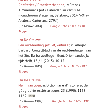
Confréries / Broederschappen
,
in: Francis
Timmermans (ed.), Calendarium cartusiae
monachorum Brugensis, Salzburg, 2014, V-XI (=
Analecta Cartusiana, 279:4)
[De Grauwe 2014]
Google Scholar
BibTex
RTF
Tagged
Jan De Grauwe
Een oud-leerling, jezuïet, kartuizer
,
in: Allegro
barbaro. Contactblad van de oud-leerlingen van
het Sint-Barbaracollege - Gent. Driemaandelijks
tijdschrift, 18 / 1 (2015), 10-12
[De Grauwe 2015]
Google Scholar
BibTex
RTF
Tagged
Jan De Grauwe
Henri van Loen
,
in: Dictionnaire d'histoire et de
géographie ecclésiastiques, 23 (1990), 1168-
1169
[De Grauwe 1990g]
Google Scholar
BibTex
RTF
Tagged