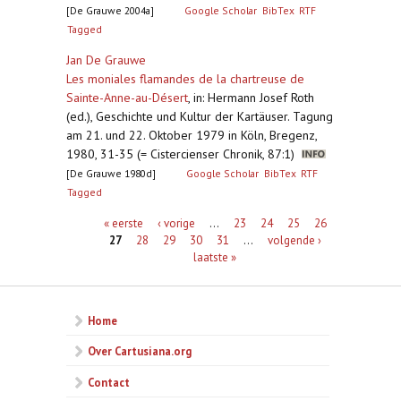
[De Grauwe 2004a]
Google Scholar
BibTex
RTF
Tagged
Jan De Grauwe
Les moniales flamandes de la chartreuse de
Sainte-Anne-au-Désert
,
in: Hermann Josef Roth
(ed.), Geschichte und Kultur der Kartäuser. Tagung
am 21. und 22. Oktober 1979 in Köln, Bregenz,
1980, 31-35 (= Cistercienser Chronik, 87:1)
[De Grauwe 1980d]
Google Scholar
BibTex
RTF
Tagged
Pagina's
« eerste
‹ vorige
…
23
24
25
26
27
28
29
30
31
…
volgende ›
laatste »
Home
Over Cartusiana.org
Contact