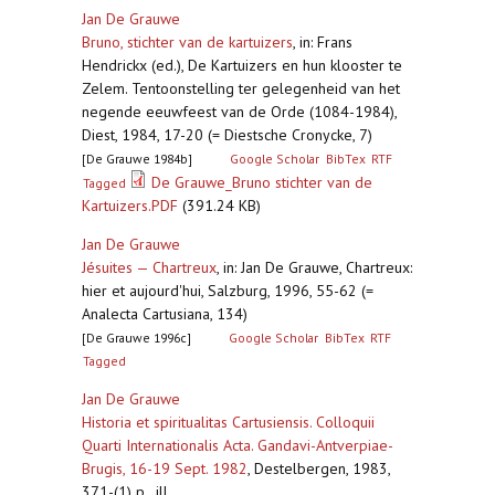
Jan De Grauwe
Bruno, stichter van de kartuizers
,
in: Frans
Hendrickx (ed.), De Kartuizers en hun klooster te
Zelem. Tentoonstelling ter gelegenheid van het
negende eeuwfeest van de Orde (1084-1984),
Diest, 1984, 17-20 (= Diestsche Cronycke, 7)
[De Grauwe 1984b]
Google Scholar
BibTex
RTF
De Grauwe_Bruno stichter van de
Tagged
Kartuizers.PDF
(391.24 KB)
Jan De Grauwe
Jésuites — Chartreux
,
in: Jan De Grauwe, Chartreux:
hier et aujourd'hui, Salzburg, 1996, 55-62 (=
Analecta Cartusiana, 134)
[De Grauwe 1996c]
Google Scholar
BibTex
RTF
Tagged
Jan De Grauwe
Historia et spiritualitas Cartusiensis. Colloquii
Quarti Internationalis Acta. Gandavi-Antverpiae-
Brugis, 16-19 Sept. 1982
,
Destelbergen, 1983,
371-(1) p., ill.