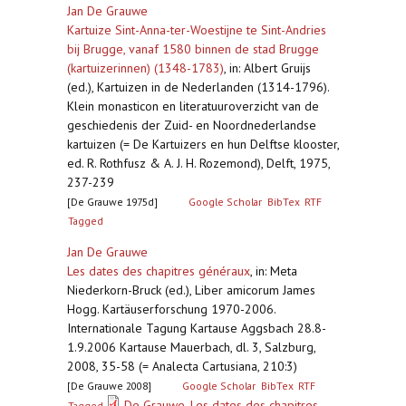
Jan De Grauwe
Kartuize Sint-Anna-ter-Woestijne te Sint-Andries
bij Brugge, vanaf 1580 binnen de stad Brugge
(kartuizerinnen) (1348-1783)
,
in: Albert Gruijs
(ed.), Kartuizen in de Nederlanden (1314-1796).
Klein monasticon en literatuuroverzicht van de
geschiedenis der Zuid- en Noordnederlandse
kartuizen (= De Kartuizers en hun Delftse klooster,
ed. R. Rothfusz & A. J. H. Rozemond), Delft, 1975,
237-239
[De Grauwe 1975d]
Google Scholar
BibTex
RTF
Tagged
Jan De Grauwe
Les dates des chapitres généraux
,
in: Meta
Niederkorn-Bruck (ed.), Liber amicorum James
Hogg. Kartäuserforschung 1970-2006.
Internationale Tagung Kartause Aggsbach 28.8-
1.9.2006 Kartause Mauerbach, dl. 3, Salzburg,
2008, 35-58 (= Analecta Cartusiana, 210:3)
[De Grauwe 2008]
Google Scholar
BibTex
RTF
De Grauwe_Les dates des chapitres
Tagged