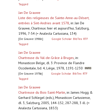
Tagged
Jan De Grauwe
Liste des religieuses de Sainte-Anne-au-Désert,
entrées à Sint-Andries avant 1578
,
in: Jan De
Grauwe, Chartreux: hier et aujourd'hui, Salzburg,
1996, 7-54 (= Analecta Cartusiana, 134)
[De Grauwe 1996b]
Google Scholar
BibTex
RTF
Tagged
Jan De Grauwe
Chartreuse du Val-de-Grâce à Bruges
,
in:
Monasticon Belge, dl. 3: Province de Flandre
Occidentale, bd. 4, Liège, 1978, 1191-1230
[De Grauwe 1978a]
Google Scholar
BibTex
RTF
Tagged
Jan De Grauwe
Chartreuse du Bois-Saint-Martin
,
in: James Hogg &
Gerhard Schlegel (eds.), Monasticon Cartusiense,
dl. 3, Salzburg, 2005, 144-152, 287-288, 3 ill. (=
Analecta Cartusiana, 185:3)