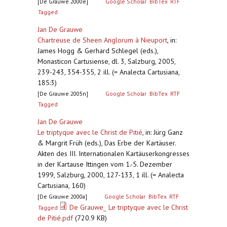
[De Grauwe 2000e]
Google Scholar
BibTex
RTF
Tagged
Jan De Grauwe
Chartreuse de Sheen Anglorum à Nieuport
,
in:
James Hogg & Gerhard Schlegel (eds.),
Monasticon Cartusiense, dl. 3, Salzburg, 2005,
239-243, 354-355, 2 ill. (= Analecta Cartusiana,
185:3)
[De Grauwe 2005n]
Google Scholar
BibTex
RTF
Tagged
Jan De Grauwe
Le triptyque avec le Christ de Pitié
,
in: Jürg Ganz
& Margrit Früh (eds.), Das Erbe der Kartäuser.
Akten des III. Internationalen Kartäuserkongresses
in der Kartause Ittingen vom 1.-5. Dezember
1999, Salzburg, 2000, 127-133, 1 ill. (= Analecta
Cartusiana, 160)
[De Grauwe 2000a]
Google Scholar
BibTex
RTF
De Grauwe_ Le triptyque avec le Christ
Tagged
de Pitié.pdf
(720.9 KB)