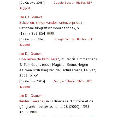
[De Grauwe 2005f]
Google Scholar
BibTex
RTF
Tagged
Jan De Grauwe
Schueren, Simon vander, kartuizerprior
,
in:
Nationaal biografisch woordenboek, 6
(1974), 853-854
[De Grauwe 1974h]
Google Scholar
BibTex
RTF
Tagged
Jan De Grauwe
Hoe leven de kartuizers?
,
in: Francis Timmermans
& Tom Gaens (eds.), Magister Bruno. Negen
eeuwen uitstraling van de Kartuizerorde, Leuven,
2003, IX-XV
[De Grauwe 2003a]
Google Scholar
BibTex
RTF
Tagged
Jan De Grauwe
Keuler (George)
,
in: Dictionnaire d'histoire et de
géographie ecclésiastiques, 28 (2000), 1395-
1396