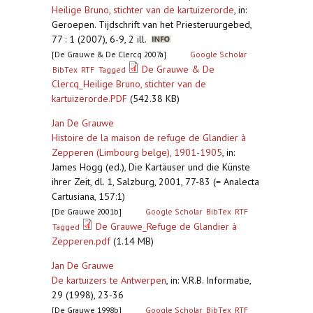
Heilige Bruno, stichter van de kartuizerorde
,
in:
Geroepen. Tijdschrift van het Priesteruurgebed,
77 : 1 (2007), 6-9, 2 ill.
[De Grauwe & De Clercq 2007a]
Google Scholar
De Grauwe & De
BibTex
RTF
Tagged
Clercq_Heilige Bruno, stichter van de
kartuizerorde.PDF
(542.38 KB)
Jan De Grauwe
Histoire de la maison de refuge de Glandier à
Zepperen (Limbourg belge), 1901-1905
,
in:
James Hogg (ed.), Die Kartäuser und die Künste
ihrer Zeit, dl. 1, Salzburg, 2001, 77-83 (= Analecta
Cartusiana, 157:1)
[De Grauwe 2001b]
Google Scholar
BibTex
RTF
De Grauwe_Refuge de Glandier à
Tagged
Zepperen.pdf
(1.14 MB)
Jan De Grauwe
De kartuizers te Antwerpen
,
in: V.R.B. Informatie,
29 (1998), 23-36
[De Grauwe 1998b]
Google Scholar
BibTex
RTF