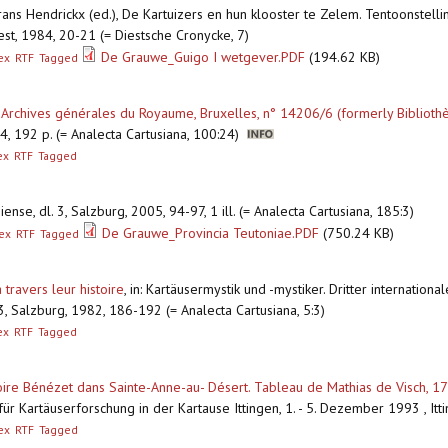
Frans Hendrickx (ed.), De Kartuizers en hun klooster te Zelem. Tentoonstel
t, 1984, 20-21 (= Diestsche Cronycke, 7)
De Grauwe_Guigo I wetgever.PDF
(194.62 KB)
ex
RTF
Tagged
 Archives générales du Royaume, Bruxelles, n° 14206/6 (formerly Bibliothè
4, 192 p. (= Analecta Cartusiana, 100:24)
ex
RTF
Tagged
iense, dl. 3, Salzburg, 2005, 94-97, 1 ill. (= Analecta Cartusiana, 185:3)
De Grauwe_Provincia Teutoniae.PDF
(750.24 KB)
ex
RTF
Tagged
travers leur histoire
,
in: Kartäusermystik und -mystiker. Dritter internation
. 3, Salzburg, 1982, 186-192 (= Analecta Cartusiana, 5:3)
ex
RTF
Tagged
oire Bénézet dans Sainte-Anne-au- Désert. Tableau de Mathias de Visch, 
 für Kartäuserforschung in der Kartause Ittingen, 1. - 5. Dezember 1993 , I
ex
RTF
Tagged