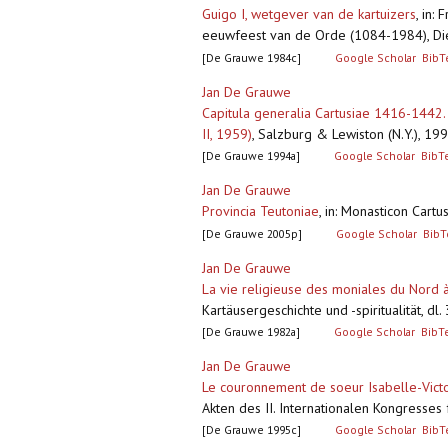
Guigo I, wetgever van de kartuizers
,
in: 
eeuwfeest van de Orde (1084-1984), Dies
[De Grauwe 1984c]
Google Scholar
BibT
Jan De Grauwe
Capitula generalia Cartusiae 1416-1442.
II, 1959)
,
Salzburg & Lewiston (N.Y.), 199
[De Grauwe 1994a]
Google Scholar
BibT
Jan De Grauwe
Provincia Teutoniae
,
in: Monasticon Cartus
[De Grauwe 2005p]
Google Scholar
BibT
Jan De Grauwe
La vie religieuse des moniales du Nord à 
Kartäusergeschichte und -spiritualität, dl
[De Grauwe 1982a]
Google Scholar
BibT
Jan De Grauwe
Le couronnement de soeur Isabelle-Vict
Akten des II. Internationalen Kongresses
[De Grauwe 1995c]
Google Scholar
BibT