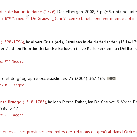
 in de kartuis te Rome (1726)
,
Destelbergen, 2008, 3 p. (= Scripta per in
De Grauwe_Dom Vincenzo Dinelli, een vermeende abt in d
ex
RTF
Tagged
t (1328-1796)
,
in: Albert Gruijs (ed.), Kartuizen in de Nederlanden (1314-1
er Zuid- en Noordnederlandse kartuizen (= De Kartuizers en hun Delftse kloo
ex
RTF
Tagged
stoire et de géographie ecclésiastiques, 29 (2004), 367-368
ex
RTF
Tagged
er te Brugge (1318-1783)
,
in: Jean-Pierre Esther, Jan De Grauwe & Vivian D
1980, 5-47
ex
RTF
Tagged
ue et les autres provinces, exemples des relations en général dans l’Ordre 