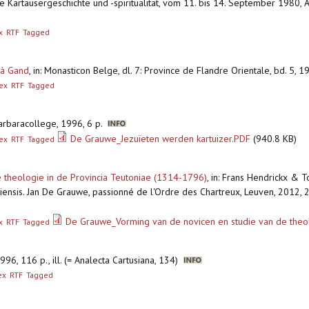
e Kartäusergeschichte und -spiritualität, vom 11. bis 14. September 1980, A
x
RTF
Tagged
 à Gand
,
in: Monasticon Belge, dl. 7: Province de Flandre Orientale, bd. 5
ex
RTF
Tagged
Barbaracollege, 1996, 6 p.
De Grauwe_Jezuïeten werden kartuizer.PDF
(940.8 KB)
ex
RTF
Tagged
 theologie in de Provincia Teutoniae (1314-1796)
,
in: Frans Hendrickx & T
ensis. Jan De Grauwe, passionné de l'Ordre des Chartreux, Leuven, 2012, 
De Grauwe_Vorming van de novicen en studie van de theo
x
RTF
Tagged
996, 116 p., ill. (= Analecta Cartusiana, 134)
ex
RTF
Tagged