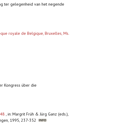
ling ter gelegenheid van het negende
que royale de Belgique, Bruxelles, Ms.
aler Kongress über die
1748
,
in: Margrit Früh & Jürg Ganz (eds.),
ttingen, 1995, 237-352