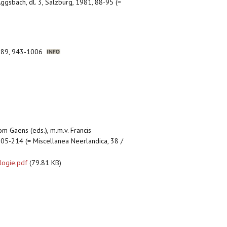
ggsbach, dl. 3, Salzburg, 1981, 88-95 (=
, 1989, 943-1006
om Gaens (eds.), m.m.v. Francis
205-214 (= Miscellanea Neerlandica, 38 /
logie.pdf
(79.81 KB)