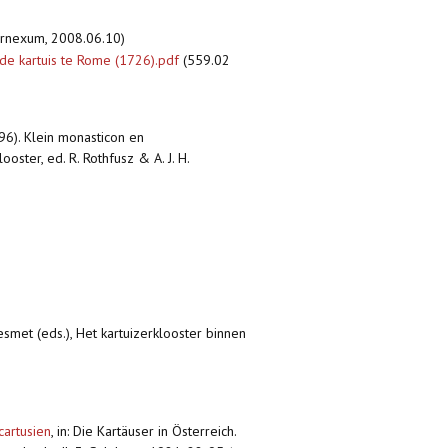
ternexum, 2008.06.10)
e kartuis te Rome (1726).pdf
(559.02
796). Klein monasticon en
ster, ed. R. Rothfusz & A. J. H.
esmet (eds.), Het kartuizerklooster binnen
cartusien
,
in: Die Kartäuser in Österreich.