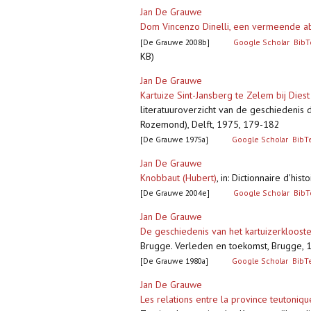
Jan De Grauwe
Dom Vincenzo Dinelli, een vermeende abt
[De Grauwe 2008b]
Google Scholar
BibT
KB)
Jan De Grauwe
Kartuize Sint-Jansberg te Zelem bij Dies
literatuuroverzicht van de geschiedenis d
Rozemond), Delft, 1975, 179-182
[De Grauwe 1975a]
Google Scholar
BibT
Jan De Grauwe
Knobbaut (Hubert)
,
in: Dictionnaire d'hi
[De Grauwe 2004e]
Google Scholar
BibT
Jan De Grauwe
De geschiedenis van het kartuizerkloost
Brugge. Verleden en toekomst, Brugge, 
[De Grauwe 1980a]
Google Scholar
BibT
Jan De Grauwe
Les relations entre la province teutoniq