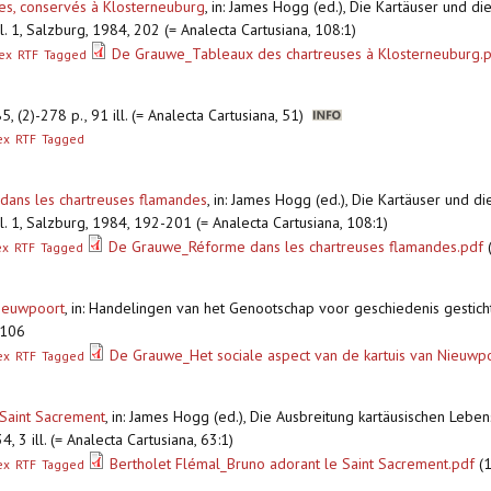
ses, conservés à Klosterneuburg
,
in: James Hogg (ed.), Die Kartäuser und di
. 1, Salzburg, 1984, 202 (= Analecta Cartusiana, 108:1)
De Grauwe_Tableaux des chartreuses à Klosterneuburg.
ex
RTF
Tagged
, (2)-278 p., 91 ill. (= Analecta Cartusiana, 51)
ex
RTF
Tagged
 dans les chartreuses flamandes
,
in: James Hogg (ed.), Die Kartäuser und di
. 1, Salzburg, 1984, 192-201 (= Analecta Cartusiana, 108:1)
De Grauwe_Réforme dans les chartreuses flamandes.pdf
ex
RTF
Tagged
Nieuwpoort
,
in: Handelingen van het Genootschap voor geschiedenis gestic
-106
De Grauwe_Het sociale aspect van de kartuis van Nieuwp
ex
RTF
Tagged
 Saint Sacrement
,
in: James Hogg (ed.), Die Ausbreitung kartäusischen Lebens 
 3 ill. (= Analecta Cartusiana, 63:1)
Bertholet Flémal_Bruno adorant le Saint Sacrement.pdf
(1
ex
RTF
Tagged