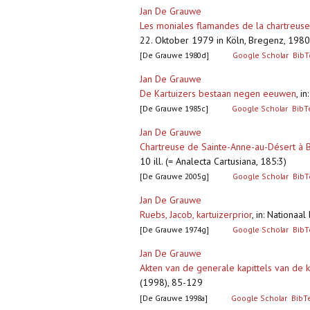
Jan De Grauwe
Les moniales flamandes de la chartreus
22. Oktober 1979 in Köln, Bregenz, 1980,
[De Grauwe 1980d]
Google Scholar
BibT
Jan De Grauwe
De Kartuizers bestaan negen eeuwen
,
in
[De Grauwe 1985c]
Google Scholar
BibT
Jan De Grauwe
Chartreuse de Sainte-Anne-au-Désert à 
10 ill. (= Analecta Cartusiana, 185:3)
[De Grauwe 2005g]
Google Scholar
BibT
Jan De Grauwe
Ruebs, Jacob, kartuizerprior
,
in: Nationaa
[De Grauwe 1974g]
Google Scholar
BibT
Jan De Grauwe
Akten van de generale kapittels van de k
(1998), 85-129
[De Grauwe 1998a]
Google Scholar
BibT