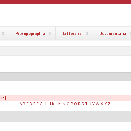
ANA
Prosopographia
Litteraria
Documentaria
ers]
A
B
C
D
E
F
G
H
I
J
K
L
M
N
O
P
Q
R
S
T
U
V
W
X
Y
Z