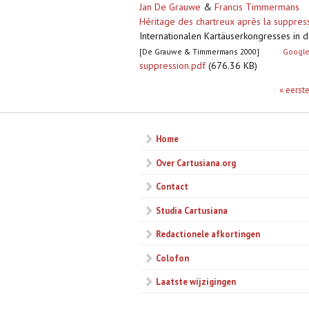
Jan De Grauwe
&
Francis Timmermans
Héritage des chartreux après la suppre
Internationalen Kartäuserkongresses in 
[De Grauwe & Timmermans 2000]
Google
suppression.pdf
(676.36 KB)
Pagina's
« eerst
Home
Over Cartusiana.org
Contact
Studia Cartusiana
Redactionele afkortingen
Colofon
Laatste wijzigingen