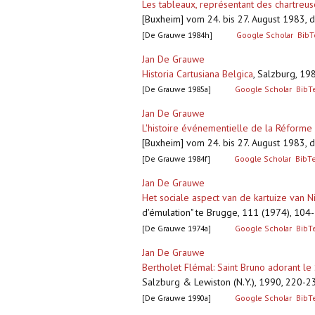
Les tableaux, représentant des chartreu
[Buxheim] vom 24. bis 27. August 1983, dl
[De Grauwe 1984h]
Google Scholar
BibT
Jan De Grauwe
Historia Cartusiana Belgica
,
Salzburg, 1985
[De Grauwe 1985a]
Google Scholar
BibT
Jan De Grauwe
L'histoire événementielle de la Réforme
[Buxheim] vom 24. bis 27. August 1983, dl
[De Grauwe 1984f]
Google Scholar
BibT
Jan De Grauwe
Het sociale aspect van de kartuize van 
d'émulation" te Brugge, 111 (1974), 104
[De Grauwe 1974a]
Google Scholar
BibT
Jan De Grauwe
Bertholet Flémal: Saint Bruno adorant le
Salzburg & Lewiston (N.Y.), 1990, 220-234,
[De Grauwe 1990a]
Google Scholar
BibT