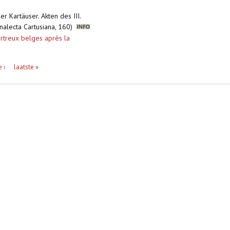
er Kartäuser. Akten des III.
Analecta Cartusiana, 160)
treux belges après la
 ›
laatste »