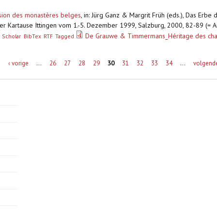
ssion des monastères belges
,
in: Jürg Ganz & Margrit Früh (eds.), Das Erbe d
der Kartause Ittingen vom 1.-5. Dezember 1999, Salzburg, 2000, 82-89 (= 
De Grauwe & Timmermans_Héritage des char
 Scholar
BibTex
RTF
Tagged
e
‹ vorige
…
26
27
28
29
30
31
32
33
34
…
volgende