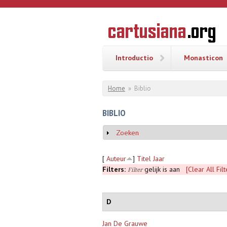
Overslaan en naar de inhoud gaan
CARTUSI
Geschiedenis
van de
kartuizerorde
in de
Nederlanden
Introductio
Monasticon
U bent hier
Home
»
Biblio
BIBLIO
Zoeken
Weergeven
[
Auteur
]
Titel
Jaar
Filters:
gelijk is aan
[Clear All Filt
Filter
D
Jan De Grauwe