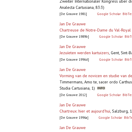
Zweiter Internationaler Kongress über di
Analecta Cartusiana, 83:3)
[De Grauwe 1981]
Google Scholar
BibTe
Jan De Grauwe
Chartreuse de Notre-Dame du Val-Royal
[De Grauwe 1989b]
Google Scholar
BibT
Jan De Grauwe
Jezuïeten werden kartuizers
,
Gent, Sint-
[De Grauwe 1996d]
Google Scholar
BibT
Jan De Grauwe
Vorming van de novicen en studie van de
Timmermans, Amo te, sacer ordo Carthusi
Studia Cartusiana, 1)
[De Grauwe 2012]
Google Scholar
BibTe
Jan De Grauwe
Chartreux: hier et aujourd'hui
,
Salzburg, 1
[De Grauwe 1996a]
Google Scholar
BibT
Jan De Grauwe