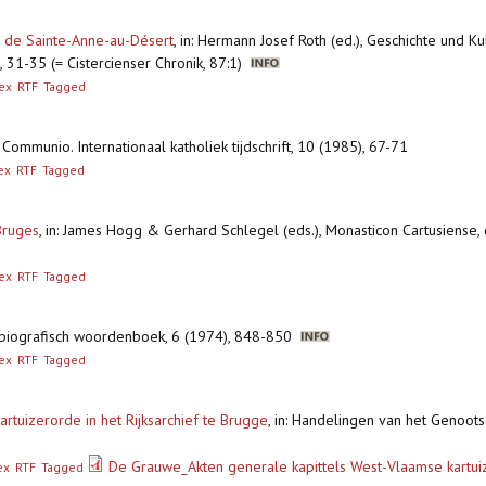
e de Sainte-Anne-au-Désert
,
in: Hermann Josef Roth (ed.), Geschichte und K
 31-35 (= Cistercienser Chronik, 87:1)
ex
RTF
Tagged
: Communio. Internationaal katholiek tijdschrift, 10 (1985), 67-71
ex
RTF
Tagged
Bruges
,
in: James Hogg & Gerhard Schlegel (eds.), Monasticon Cartusiense, 
ex
RTF
Tagged
l biografisch woordenboek, 6 (1974), 848-850
ex
RTF
Tagged
artuizerorde in het Rijksarchief te Brugge
,
in: Handelingen van het Genoot
De Grauwe_Akten generale kapittels West-Vlaamse kartu
ex
RTF
Tagged