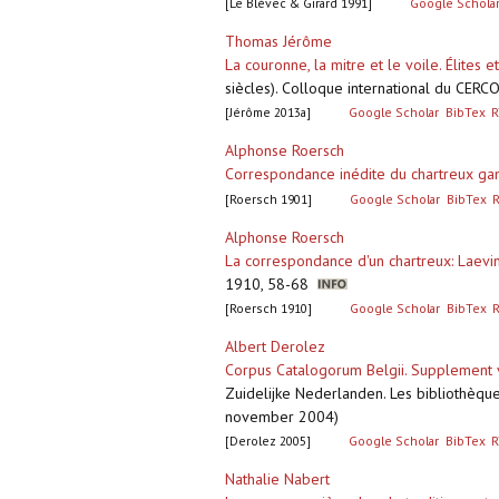
[Le Blévec & Girard 1991]
Google Schola
Thomas Jérôme
La couronne, la mitre et le voile. Élites 
siècles). Colloque international du CERCO
[Jérôme 2013a]
Google Scholar
BibTex
R
Alphonse Roersch
Correspondance inédite du chartreux ga
[Roersch 1901]
Google Scholar
BibTex
Alphonse Roersch
La correspondance d'un chartreux: Laev
1910, 58-68
[Roersch 1910]
Google Scholar
BibTex
Albert Derolez
Corpus Catalogorum Belgii. Supplement 
Zuidelijke Nederlanden. Les bibliothèqu
november 2004)
[Derolez 2005]
Google Scholar
BibTex
R
Nathalie Nabert