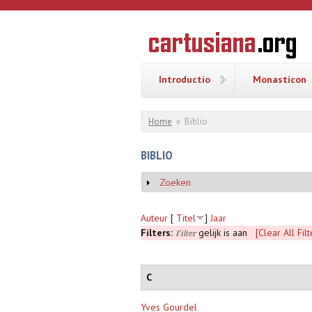
Overslaan en naar de inhoud gaan
CARTUSI
Geschiedenis
van de
kartuizerorde
in de
Nederlanden
Introductio
Monasticon
U bent hier
Home
»
Biblio
BIBLIO
Zoeken
Weergeven
Auteur
[
Titel
]
Jaar
Filters:
gelijk is aan
[Clear All Filt
Filter
C
Yves Gourdel