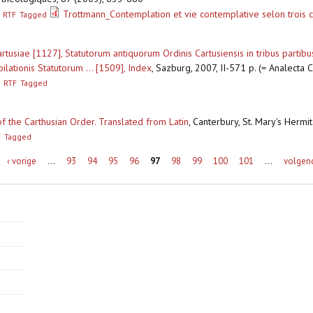
Trottmann_Contemplation et vie contemplative selon trois 
RTF
Tagged
usiae [1127], Statutorum antiquorum Ordinis Cartusiensis in tribus partibus 
ilationis Statutorum ... [1509], Index
,
Sazburg, 2007, II-571 p. (= Analecta 
RTF
Tagged
f the Carthusian Order. Translated from Latin
,
Canterbury, St. Mary's Hermi
F
Tagged
‹ vorige
…
93
94
95
96
97
98
99
100
101
…
volgen