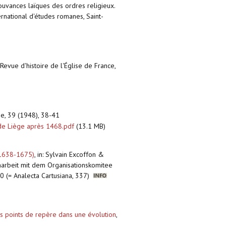
mouvances laïques des ordres religieux.
rnational d'études romanes, Saint-
: Revue d'histoire de l'Église de France,
e, 39 (1948), 38-41
n de Liège après 1468.pdf
(13.1 MB)
 (1638-1675)
,
in: Sylvain Excoffon &
narbeit mit dem Organisationskomitee
80 (= Analecta Cartusiana, 337)
es points de repère dans une évolution
,