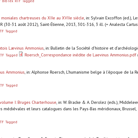
r
BibTex
RTF
Tagged
et moniales chartreuses du XIIe au XVIIe siècle
,
in: Sylvain Excoffon (ed.), Le
R (30-31 août 2012), Saint-Étienne, 2013, 301-316, 3 ill. (= Analecta Cartus
TF
Tagged
ntois Lævinus Ammonius
,
in: Bulletin de la Société d’histoire et d’archéol
Roersch_Correspondance inédite de Laevinus Ammonius.pdf
RTF
Tagged
inus Ammonius
,
in: Alphonse Roersch, L'humanisme belge à l'époque de la Ren
RTF
Tagged
volume I: Bruges Charterhouse
,
in: W. Bracke & A. Derolez (eds.), Middele
es médiévales et leurs catalogues dans les Pays-Bas méridionaux, Brussel
TF
Tagged