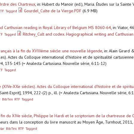
'Ordre des Chartreux
,
in: Hubert du Manoir (ed.), Maria. Études sur la Sainte
Gourdel_Culte de la Vierge.PDF
(6.9 MB)
RTF
Tagged
and Carthusian reading in Royal Library of Belgium MS 8060-64
,
in: Viator,
Ritchey_Cult and codex. Hagiographical writing and Carthusian
TF
Tagged
ançais à la fin du XVIIIème siècle: une nouvelle légende
,
in: Alain Girard 
s). Actes du Colloque international d'histoire et de spiritualité cartusienn
94, 135-145 (= Analecta Cartusiana. Nouvelle série, 6:11-12)
TF
Tagged
(XIVe-XXe siècles). Actes du Colloque international d'histoire et de spiritu
Saint-Esprit], 1994, 222-(2) p., ill. (= Analecta Cartusiana. Nouvelle série, 
r
BibTex
RTF
Tagged
a fin du XIVe siècle, Philippe le Hardi et le scriptorium de la chartreuse d
ineurs dans la conception du livre manuscrit au Moyen Âge, Turnhout, 2011, 36
lar
BibTex
RTF
Tagged