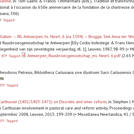
usienne
,
in: Tom Gaens & Francis Timmermans (eds.), Tradition et transforma
onal à l'occasion du 650e anniversaire de la fondation de la chartreuse d
siana, 306)
F
Tagged
latien. — RG Antwerpen, hs. Neerl. 6 (na 1594) — Brugge, Sint-Anna-ter-Wo
 Ruusbroecgenootschap te Antwerpen [Elly Cockx-Indestege & Frans Hendri
egenheid van zijn zeventigste verjaardag, dl. 1], Leuven, 1987, 98-99 (= M
Antwerpen_Ruusbroecgenootschap_ms. Neerl. 6.pdf
(2.65 
RTF
Tagged
Theodorus Petreius, Bibliotheca Cartusiana sive illustrium Sacri Cartusiensis
RTF
Tagged
he Carthusian (1402/1403-1471) on Discretio and inner reform
,
in: Stephen J.
 Carthusian involvement in pastoral care and reform activity. Proceeding
termber 2008, Leuven, 2013, 199-209 (= Miscellanea Neerlandica, 41 / St
RTF
Tagged