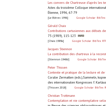
Les convers de Chartreuse d'après les text
Actes du troisième Colloque internationa
Étienne, 1996, 67-79
[Le Blévec 1996]
Google Scholar
BibTex
Gérald Chaix
Contributions cartusiennes aux débuts d
75 (1989), 115-123
[Chaix 1989a]
Google Scholar
BibTex
RT
Jacques Stiennon
La contribution des chartreux à la recon
[Stiennon 1948d]
Google Scholar
BibTe
Peter Thissen
Contexte et pratique de la lecture et de 
Coralie Zermatten (eds.),Sammeln, kopie
des internationalen Kongresses f. Kartäu
[Thissen 2018]
Google Scholar
BibTex
Christian Trottmann
Contemplation et vie contemplative selo
in: Revue des sciences philosophiques e