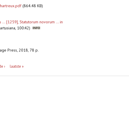
chartreux.pdf
(864.48 KB)
... [1259], Statutorum novorum ... in
Cartusiana, 100:42)
tage Press, 2018, 78 p.
de ›
laatste »