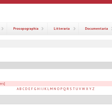
ANA
Prosopographia
Litteraria
Documentaria
ers]
A
B
C
D
E
F
G
H
I
J
K
L
M
N
O
P
Q
R
S
T
U
V
W
X
Y
Z