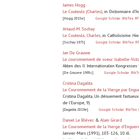
James Hogg
Le Couteulx (Charles)
,
in: Dictionnaire d
[Hogg 2015e]
Google Scholar
BibTex
RT
Artaud-M. Sochay
Le Couteulx, Charles
,
in: Catholicisme. Hi
[Sochay 1975]
Google Scholar
BibTex
R
Jan De Grauwe
Le couronnement de soeur Isabelle-Vict
Akten des II. Internationalen Kongresses
[De Grauwe 1995c]
Google Scholar
BibT
Cristina Dagalita
Le Couronnement de la Vierge par Enguer
Cristina Dagalita, Un dénuement fastueux
de l'Europe, 9)
[Dagalita 2019e]
Google Scholar
BibTex
Daniel Le Blévec
&
Alain Girard
Le Couronnement de la Vierge d’Enguer
Janvier-Mars (1991), 103-126, 10 ill.