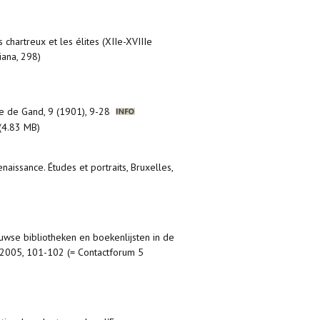
s chartreux et les élites (XIIe-XVIIIe
iana, 298)
ogie de Gand, 9 (1901), 9-28
(4.83 MB)
aissance. Études et portraits, Bruxelles,
euwse bibliotheken en boekenlijsten in de
, 2005, 101-102 (= Contactforum 5