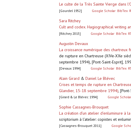
Le culte de la Très Sainte Vierge dans l
[Gourdel 1952]
Google Scholar
BibTex
Sara Ritchey
Cult and codex. Hagiographical writing 
[Ritchey 2015]
Google Scholar
BibTex
R
Augustin Devaux
La croissance numérique des chartreux fr
de rupture en Chartreuse (XIVe-XXe siècle
septembre 1994), [Pont-Saint-Esprit], 19
[Devaux 1994]
Google Scholar
BibTex
R
Alain Girard
&
Daniel Le Blévec
Crises et temps de rupture en Chartreuse 
Glandier, 15-18 septembre 1994)
,
[Pont-
[Girard & Le Blévec 1994]
Google Schola
Sophie Cassagnes-Brouquet
La création d’un atelier d’enluminure à l
scriptorium à l'atelier: copistes et enlum
[Cassagnes-Brouquet 2011]
Google Scho