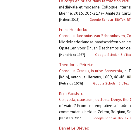
Le corps en prière dans la tradition cart
médiévale et moderne. Colloque internati
Étienne, 2015, 203-217 (= Analecta Cartu
[Nabert 2015]
Google Scholar
BibTex
RT
Frans Hendrickx
Cornelius Jansonius van Schoonhoven, Col
Middelnederlandse handschriften van het
Opstellen voor Dr. Jan Deschamps ter gel
[Hendrickx 1987]
Google Scholar
BibTex
Theodorus Petreius
Cornelius Grasius, in urbe Antwerpia
,
in: 
[Köln], Antonius Hieratus, 1609, 46-48
[Petreius 1609i]
Google Scholar
BibTex
Krijn Pansters
Cor, cella, claustrum, ecclesia. Denys t
of water? From contemplative solitude to
commendatus held in Zelem, Belgium, Sep
[Pansters 2013]
Google Scholar
BibTex
Daniel Le Blévec