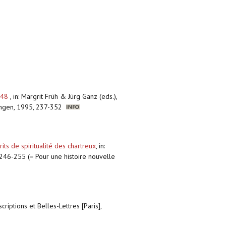
1748
,
in: Margrit Früh & Jürg Ganz (eds.),
ttingen, 1995, 237-352
s de spiritualité des chartreux
,
in:
 246-255 (= Pour une histoire nouvelle
riptions et Belles-Lettres [Paris],