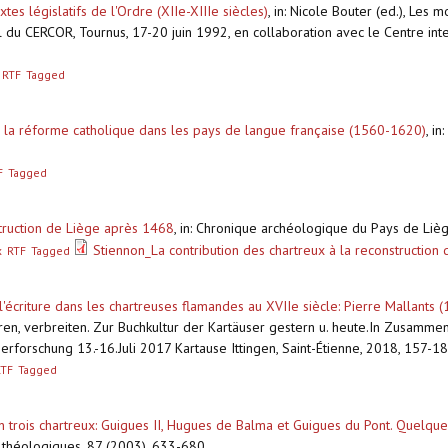
es législatifs de l'Ordre (XIIe-XIIIe siècles)
,
in: Nicole Bouter (ed.), Les 
l du CERCOR, Tournus, 17-20 juin 1992, en collaboration avec le Centre inte
RTF
Tagged
e la réforme catholique dans les pays de langue française (1560-1620)
,
in
F
Tagged
struction de Liège après 1468
,
in: Chronique archéologique du Pays de Lièg
Stiennon_La contribution des chartreux à la reconstructio
x
RTF
Tagged
l'écriture dans les chartreuses flamandes au XVIIe siècle: Pierre Mallants
ren, verbreiten. Zur Buchkultur der Kartäuser gestern u. heute.In Zusamme
serforschung 13.-16.Juli 2017 Kartause Ittingen, Saint-Étienne, 2018, 157-1
RTF
Tagged
n trois chartreux: Guigues II, Hugues de Balma et Guigues du Pont. Quelqu
t théologiques, 87 (2003), 633-680