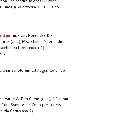
tion. Les chartreux dans l'Europe
e Liège (6-8 octobre 2010), Saint-
estijne
,
in: Frans Hendrickx, De
ckx (eds.), Miscellanea Neerlandica.
iscellanea Neerlandica, 1)
MB)
 Ordinis scriptorum catalogus, Coloniae
 Molvarec & Tom Gaens (eds.), A fish out
s of the Symposium Ordo pre ceteris
udia Cartusiana, 2)