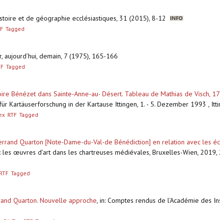
'histoire et de géographie ecclésiastiques, 31 (2015), 8-12
F
Tagged
er, aujourd’hui, demain, 7 (1975), 165-166
TF
Tagged
oire Bénézet dans Sainte-Anne-au- Désert. Tableau de Mathias de Visch, 
 für Kartäuserforschung in der Kartause Ittingen, 1. - 5. Dezember 1993 , I
ex
RTF
Tagged
rand Quarton [Note-Dame-du-Val-de Bénédiction] en relation avec les écrit
: les œuvres d’art dans les chartreuses médiévales, Bruxelles-Wien, 2019,
RTF
Tagged
rand Quarton. Nouvelle approche
,
in: Comptes rendus de l’Académie des Insc