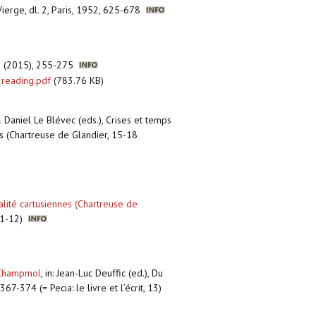
 Vierge, dl. 2, Paris, 1952, 625-678
 46 (2015), 255-275
 reading.pdf
(783.76 KB)
& Daniel Le Blévec (eds.), Crises et temps
es (Chartreuse de Glandier, 15-18
alité cartusiennes (Chartreuse de
6:11-12)
e Champmol
,
in: Jean-Luc Deuffic (ed.), Du
7-374 (= Pecia: le livre et l’écrit, 13)