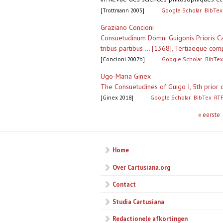
[Trottmann 2003]
Google Scholar
BibTex
Graziano Concioni
Consuetudinum Domni Guigonis Prioris Cart
tribus partibus ... [1368], Tertiaeque comp
[Concioni 2007b]
Google Scholar
BibTex
Ugo-Maria Ginex
The Consuetudines of Guigo I, 5th prior o
[Ginex 2018]
Google Scholar
BibTex
RT
Pagina's
« eerste
Home
Over Cartusiana.org
Contact
Studia Cartusiana
Redactionele afkortingen