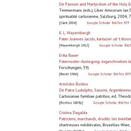
De Passion and Martyrdom of the Holy En
Timmermans (eds.), Liber Amicorum Jan De
spiritualité cartusienne, Salzburg, 2004,
[Clark 2004]
Google Scholar
BibTex
RTF
K. L. Wayembergh
Pater Joannes Jacobi, kartuizer uit 't kl
[Wayembergh 1912]
Google Scholar
Bib
Erika Bauer
Paternoster-Auslegung: zugeschrieben Ja
Forschungen, 39)
[Bauer 1966]
Google Scholar
BibTex
RTF
Arnoldus Bostius
De Patre Ludolpho, Saxone, Argentinensis
Cartusianae familiae patribus, ed. Theod
[Bostius 1609p]
Google Scholar
BibTex
Cristina Dagalita
Patriciens, marchands, érudits: les bienf
chartreuses médiévales, Bruxelles-Wien, 