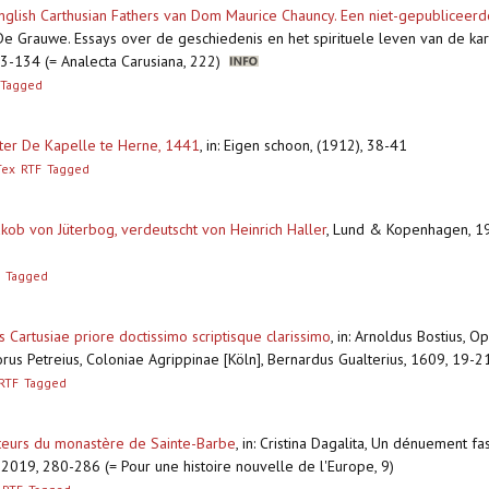
glish Carthusian Fathers van Dom Maurice Chauncy. Een niet-gepubliceerd
 Grauwe. Essays over de geschiedenis en het spirituele leven van de kartuiz
 73-134 (= Analecta Carusiana, 222)
Tagged
ooster De Kapelle te Herne, 1441
,
in: Eigen schoon, (1912), 38-41
Tex
RTF
Tagged
kob von Jüterbog, verdeutscht von Heinrich Haller
,
Lund & Kopenhagen, 196
Tagged
 Cartusiae priore doctissimo scriptisque clarissimo
,
in: Arnoldus Bostius, O
orus Petreius, Coloniae Agrippinae [Köln], Bernardus Gualterius, 1609, 19-
RTF
Tagged
aiteurs du monastère de Sainte-Barbe
,
in: Cristina Dagalita, Un dénuement fa
2019, 280-286 (= Pour une histoire nouvelle de l'Europe, 9)