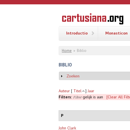
Overslaan en naar de inhoud gaan
CARTUSI
Geschiedenis
van de
kartuizerorde
in de
Nederlanden
Introductio
Monasticon
U bent hier
Home
»
Biblio
BIBLIO
Zoeken
Weergeven
Auteur
[
Titel
]
Jaar
Filters:
gelijk is aan
[Clear All Filt
Filter
P
John Clark