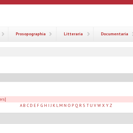
ANA
Prosopographia
Litteraria
Documentaria
ers]
A
B
C
D
E
F
G
H
I
J
K
L
M
N
O
P
Q
R
S
T
U
V
W
X
Y
Z