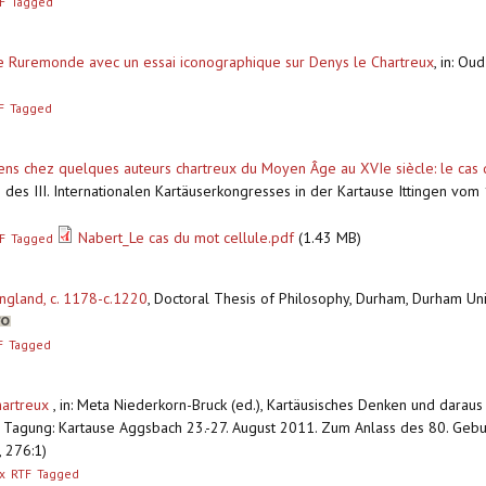
F
Tagged
de Ruremonde avec un essai iconographique sur Denys le Chartreux
,
in: Ou
F
Tagged
sens chez quelques auteurs chartreux du Moyen Âge au XVIe siècle: le cas 
en des III. Internationalen Kartäuserkongresses in der Kartause Ittingen vo
Nabert_Le cas du mot cellule.pdf
(1.43 MB)
F
Tagged
England, c. 1178-c.1220
,
Doctoral Thesis of Philosophy, Durham, Durham Univ
F
Tagged
hartreux
,
in: Meta Niederkorn-Bruck (ed.), Kartäusisches Denken und dara
ale Tagung: Kartause Aggsbach 23.-27. August 2011. Zum Anlass des 80. Gebu
, 276:1)
x
RTF
Tagged