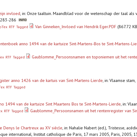
ijn invloed
,
in: Onze taaltuin. Maandblad voor de wetenschap der taal als vo
), 283-286
Van Ginneken_Invloed van Hendrik Eger.PDF
(867.72 KB
bTex
RTF
Tagged
ntenboek anno 1494 van de kartuize Sint-Martens-Bos te Sint-Martens-Li
Gaublomme_Persoonsnamen en toponiemen uit het renten
Tex
RTF
Tagged
gister anno 1426 van de kartuis van Sint-Martens-Lierde
,
in: Vlaamse stam
Tex
RTF
Tagged
no 1494 van de kartuize Sint Maartens Bos te Sint-Martens-Lierde
,
in: Vla
Gaublomme_Persoonsnamen uit het rentenregister van Sin
ex
RTF
Tagged
de Denys le Chartreux au XV siècle
,
in: Nahalie Nabert (ed.), Tristesse, acé
que international, Institut catholique de Paris, 17 mars 2005, Paris, 2005