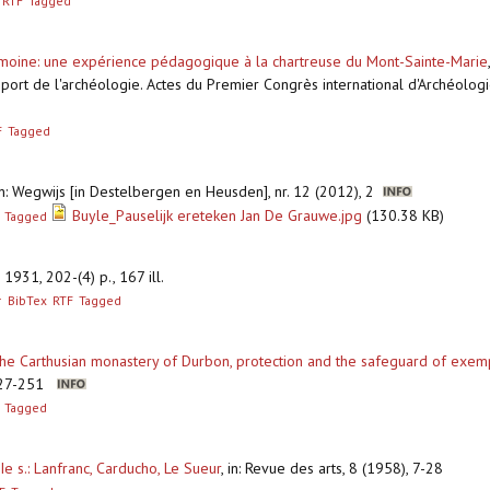
RTF
Tagged
imoine: une expérience pédagogique à la chartreuse du Mont-Sainte-Marie
pport de l'archéologie. Actes du Premier Congrès international d'Archéologi
F
Tagged
in: Wegwijs [in Destelbergen en Heusden], nr. 12 (2012), 2
Buyle_Pauselijk ereteken Jan De Grauwe.jpg
(130.38 KB)
Tagged
1931, 202-(4) p., 167 ill.
r
BibTex
RTF
Tagged
: the Carthusian monastery of Durbon, protection and the safeguard of exe
, 227-251
Tagged
Ie s.: Lanfranc, Carducho, Le Sueur
,
in: Revue des arts, 8 (1958), 7-28