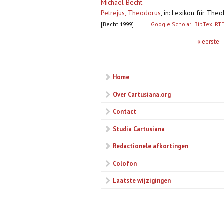
Michael Becht
Petrejus, Theodorus
,
in: Lexikon für Theo
[Becht 1999]
Google Scholar
BibTex
RT
Pagina's
« eerste
Home
Over Cartusiana.org
Contact
Studia Cartusiana
Redactionele afkortingen
Colofon
Laatste wijzigingen