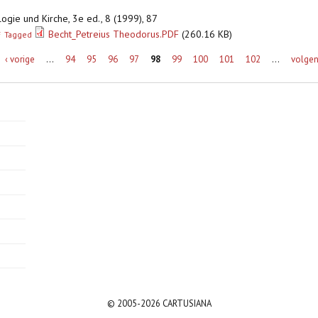
logie und Kirche, 3e ed., 8 (1999), 87
Becht_Petreius Theodorus.PDF
(260.16 KB)
F
Tagged
‹ vorige
…
94
95
96
97
98
99
100
101
102
…
volgen
© 2005-2026 CARTUSIANA