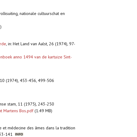
lksuiting, nationale cultuurschat en
)
erde
,
in: Het Land van Aalst, 26 (1974), 97-
boek anno 1494 van de kartuize Sint-
, 10 (1974), 453-456, 499-506
amse stam, 11 (1975), 243-250
t Martens Bos.pdf
(1.49 MB)
die et médecine des âmes dans la tradition
, 133-141