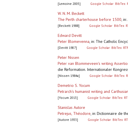
[Lemoine 2005]
Google Scholar
BibTex
W. N. M. Beckett
The Perth charterhouse before 1500
,
in:
[Beckett 1988]
Google Scholar
BibTex
R
Edward Devitt
Peter Blomevenna
,
in: The Catholic Enc
[Devitt 1907]
Google Scholar
BibTex
RT
Peter Nissen
Peter van Blommeveen's writing Assertio 
die Reformation. Internationaler Kongres
[Nissen 1984a]
Google Scholar
BibTex
R
Demetrio S. Yocum
Petrarch's humanist writing and Carthusia
[Yocum 2013]
Google Scholar
BibTex
RT
Stanislas Autore
Petrejus, Théodore
,
in: Dictionnaire de 
[Autore 1933]
Google Scholar
BibTex
RT