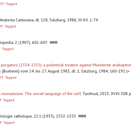
RTF
Tagged
 Analecta Cartusiana, dl. 128, Salzburg, 1988, III-XII, 1-74
TF
Tagged
yclopedia, 2 (1907), 602-603
F
Tagged
purgatorii (1534-1535): a polemical treatise against Münsterite anabaptis
s [Buxheim] vom 24. bis 27. August 1983, dl. 1, Salzburg, 1984, 160-191 (= 
TF
Tagged
n monasticism. The secret language of the self
,
Turnhout, 2013, XVIII-308 p.
F
Tagged
théologie catholique, 12:1 (1933), 1352-1353
F
Tagged