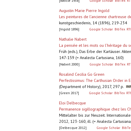
[Baticle 1958]
Google Scholar
BibTex
RT
Augustin Marie Pierre Ingold
Les peintures de l’ancienne chartreuse 
kunstgeschiedenis, 14 (1896), 219-234
[Ingold 1896]
Google Scholar
BibTex
RT
Nathalie Nabert
La pensée et les mots ou l’héritage du 
Früh (eds.), Das Erbe der Kartäuser. Akt
147-159 (= Analecta Cartusiana, 160)
[Nabert 2000]
Google Scholar
BibTex
RT
Rosalind Cecilia Go Green
Perfectissimus: The Carthusian Order in 
(Department of History), 2017, 297 p.
[Green 2017]
Google Scholar
BibTex
RT
Eloi Delbecque
Permanence sigillographique chez les C
Mittelalter bis zur Neuzeit. Internation
2012, 123-160, ill. (= Analecta Cartusiana
[Delbecque 2012]
Google Scholar
BibTe