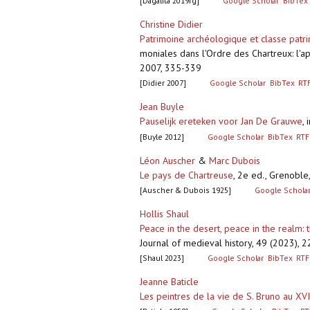
[Dagalita 2019fg]
Google Scholar
BibTex
Christine Didier
Patrimoine archéologique et classe patr
moniales dans l'Ordre des Chartreux: l'a
2007, 335-339
[Didier 2007]
Google Scholar
BibTex
RT
Jean Buyle
Pauselijk ereteken voor Jan De Grauwe
,
[Buyle 2012]
Google Scholar
BibTex
RTF
Léon Auscher
&
Marc Dubois
Le pays de Chartreuse
,
2e ed., Grenoble, 
[Auscher & Dubois 1925]
Google Schola
Hollis Shaul
Peace in the desert, peace in the realm
Journal of medieval history, 49 (2023)
[Shaul 2023]
Google Scholar
BibTex
RTF
Jeanne Baticle
Les peintres de la vie de S. Bruno au XVI