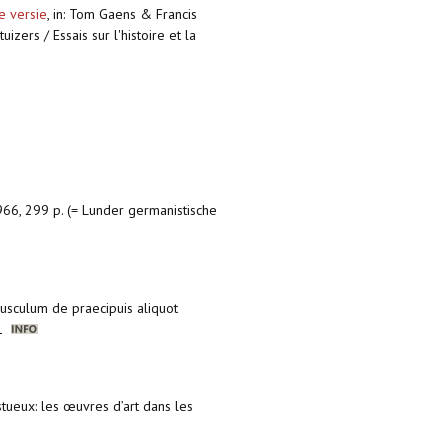
e versie
,
in: Tom Gaens & Francis
ers / Essais sur l'histoire et la
6, 299 p. (= Lunder germanistische
pusculum de praecipuis aliquot
21
stueux: les œuvres d’art dans les