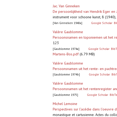
Jac. Van Ginneken
De persoonlijkheid van Hendrik Eger en z
instrument voor schoone kunst, 8 (1940
[Van Ginneken 1940a]
Google Scholar
Bi
Valère Gaublomme
Persoonsnamen en toponiemen uit het re
123
[Gaublomme 1974a]
Google Scholar
Bib
Martens-Bos.pdf
(6.79 MB)
Valère Gaublomme
Persoonsnamen uit het rente- en pachtre
[Gaublomme 1974b]
Google Scholar
Bib
Valère Gaublomme
Persoonsnamen uit het rentenregister an
[Gaublomme 1975]
Google Scholar
BibT
Michel Lemoine
Perspectives sur l’acédie dans l’oeuvre 
monastique et cartusienne. Actes du collo