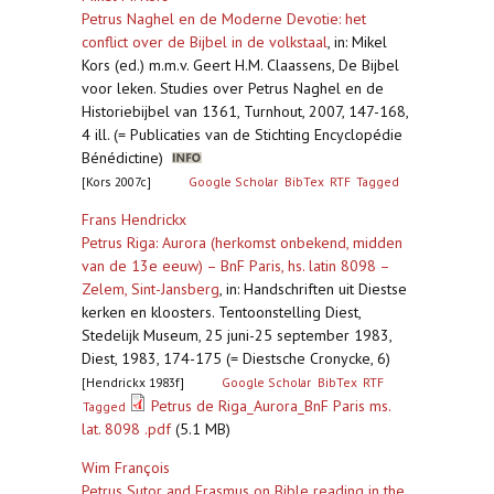
Petrus Naghel en de Moderne Devotie: het
conflict over de Bijbel in de volkstaal
,
in: Mikel
Kors (ed.) m.m.v. Geert H.M. Claassens, De Bijbel
voor leken. Studies over Petrus Naghel en de
Historiebijbel van 1361, Turnhout, 2007, 147-168,
4 ill. (= Publicaties van de Stichting Encyclopédie
Bénédictine)
[Kors 2007c]
Google Scholar
BibTex
RTF
Tagged
Frans Hendrickx
Petrus Riga: Aurora (herkomst onbekend, midden
van de 13e eeuw) – BnF Paris, hs. latin 8098 –
Zelem, Sint-Jansberg
,
in: Handschriften uit Diestse
kerken en kloosters. Tentoonstelling Diest,
Stedelijk Museum, 25 juni-25 september 1983,
Diest, 1983, 174-175 (= Diestsche Cronycke, 6)
[Hendrickx 1983f]
Google Scholar
BibTex
RTF
Petrus de Riga_Aurora_BnF Paris ms.
Tagged
lat. 8098 .pdf
(5.1 MB)
Wim François
Petrus Sutor and Erasmus on Bible reading in the