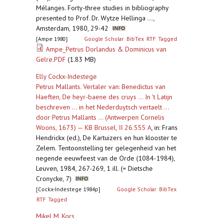
Mélanges. Forty-three studies in bibliography
presented to Prof. Dr. Wytze Hellinga ...,
Amsterdam, 1980, 29-42
[Ampe 1980]
Google Scholar
BibTex
RTF
Tagged
Ampe_Petrus Dorlandus & Dominicus van
Gelre.PDF
(1.83 MB)
Elly Cockx-Indestege
Petrus Mallants. Vertaler van: Benedictus van
Haeften, De heyr-baene des cruys ... In 't Latijn
beschreven ... in het Nederduytsch vertaelt ...
door Petrus Mallants ... (Antwerpen Cornelis
Woons, 1673) — KB Brussel, II 26.555 A
,
in: Frans
Hendrickx (ed.), De Kartuizers en hun klooster te
Zelem. Tentoonstelling ter gelegenheid van het
negende eeuwfeest van de Orde (1084-1984),
Leuven, 1984, 267-269, 1 ill. (= Dietsche
Cronycke, 7)
[Cockx-Indestege 1984p]
Google Scholar
BibTex
RTF
Tagged
Mikel M. Kors