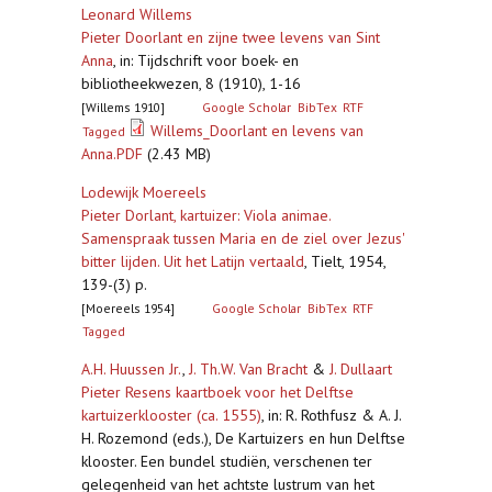
Leonard Willems
Pieter Doorlant en zijne twee levens van Sint
Anna
,
in: Tijdschrift voor boek- en
bibliotheekwezen, 8 (1910), 1-16
[Willems 1910]
Google Scholar
BibTex
RTF
Willems_Doorlant en levens van
Tagged
Anna.PDF
(2.43 MB)
Lodewijk Moereels
Pieter Dorlant, kartuizer: Viola animae.
Samenspraak tussen Maria en de ziel over Jezus'
bitter lijden. Uit het Latijn vertaald
,
Tielt, 1954,
139-(3) p.
[Moereels 1954]
Google Scholar
BibTex
RTF
Tagged
A.H. Huussen Jr.
,
J. Th.W. Van Bracht
&
J. Dullaart
Pieter Resens kaartboek voor het Delftse
kartuizerklooster (ca. 1555)
,
in: R. Rothfusz & A. J.
H. Rozemond (eds.), De Kartuizers en hun Delftse
klooster. Een bundel studiën, verschenen ter
gelegenheid van het achtste lustrum van het