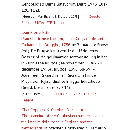
Genootschap Delfia Batavorum, Delft, 1975, 101-
120, 11 ill.
[Huussen, Van Bracht & Dullaert 1975]
Google
Scholar
BibTex
RTF
Tagged
Jean-Pierre Esther
Plan Chartreuse Landen, in sint Cruijs en de sinte
Catharine, bij Brugghe, 1756
,
in: Bernadette Roose
(ed.), De Brugse kartuizen 14de-18de eeuw.
Dossier bij de gelijknamige tentoonstelling in het
Rijkarchief te Brugge (14 november 1996 - 20
december 1996) , Brugge, 1996, 68-69 (=
Algemeen Rijksarchief en Rijksarchief in de
Provinciën. Rijksarchief te Brugge. Educatieve
Dienst: Dossiers, reeks 2:13)
[Esther 1996d]
Google Scholar
BibTex
RTF
Tagged
Glyn Coppack
&
Caroline Den Hartog
The planning of the Carthusian charterhouses in
the later Middle Ages in England and the
Netherlands
,
in: Stephen J. Molvarec & Demetrio