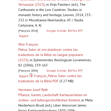
Vernacular (1525)
,
in: Krijn Pansters (ed.), The
Carthusians in the Low Countries. Studies in
monastic history and heritage, Leuven, 2014, 233-
252 (= Miscellanea Neerlandica, 43 / Studia
Cartusiana, 4, 4)
[François 2014]
Google Scholar
BibTex
RTF
Tagged
Wim François
Petrus Sutor et son plaidoyer contre les
traductions de la Bible en langue populaire
(1525)
,
in: Ephemerides theologicae Lovanienses,
82 (2006), 139-163
[François 2006]
Google Scholar
BibTex
RTF
François_Petrus Sutor contre les
Tagged
traductions de la Bible.PDF
(3.27 MB)
Hermann Josef Roth
Pflanze, Garten, Landschaft: Kartäuserleben im
ordens- und kulturgeschichtlichen Kontext
,
in: Meta
Niederkorn-Bruck (ed.), Liber Amicorum James
Hogg: Kartäuserforschung 1970-2006: