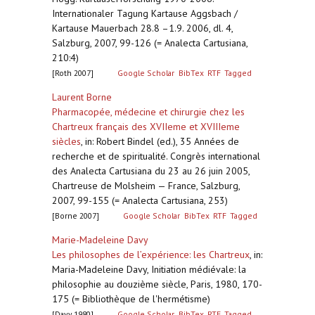
Internationaler Tagung Kartause Aggsbach /
Kartause Mauerbach 28.8 –1.9. 2006, dl. 4,
Salzburg, 2007, 99-126 (= Analecta Cartusiana,
210:4)
[Roth 2007]
Google Scholar
BibTex
RTF
Tagged
Laurent Borne
Pharmacopée, médecine et chirurgie chez les
Chartreux français des XVIIeme et XVIIIeme
siècles
,
in: Robert Bindel (ed.), 35 Années de
recherche et de spiritualité. Congrès international
des Analecta Cartusiana du 23 au 26 juin 2005,
Chartreuse de Molsheim — France, Salzburg,
2007, 99-155 (= Analecta Cartusiana, 253)
[Borne 2007]
Google Scholar
BibTex
RTF
Tagged
Marie-Madeleine Davy
Les philosophes de l’expérience: les Chartreux
,
in:
Maria-Madeleine Davy, Initiation médiévale: la
philosophie au douzième siècle, Paris, 1980, 170-
175 (= Bibliothèque de l'hermétisme)
[Davy 1980]
Google Scholar
BibTex
RTF
Tagged