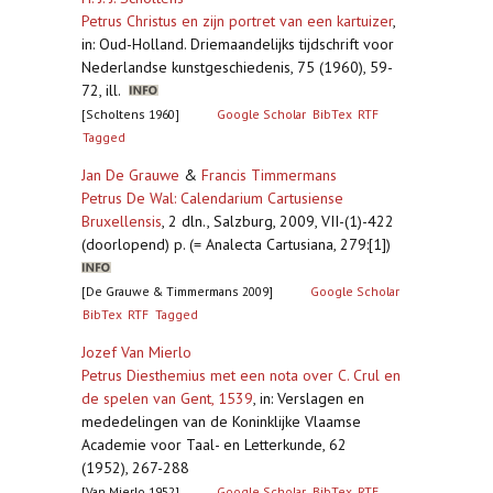
Petrus Christus en zijn portret van een kartuizer
,
in: Oud-Holland. Driemaandelijks tijdschrift voor
Nederlandse kunstgeschiedenis, 75 (1960), 59-
72, ill.
[Scholtens 1960]
Google Scholar
BibTex
RTF
Tagged
Jan De Grauwe
&
Francis Timmermans
Petrus De Wal: Calendarium Cartusiense
Bruxellensis
,
2 dln., Salzburg, 2009, VII-(1)-422
(doorlopend) p. (= Analecta Cartusiana, 279:[1])
[De Grauwe & Timmermans 2009]
Google Scholar
BibTex
RTF
Tagged
Jozef Van Mierlo
Petrus Diesthemius met een nota over C. Crul en
de spelen van Gent, 1539
,
in: Verslagen en
mededelingen van de Koninklijke Vlaamse
Academie voor Taal- en Letterkunde, 62
(1952), 267-288
[Van Mierlo 1952]
Google Scholar
BibTex
RTF