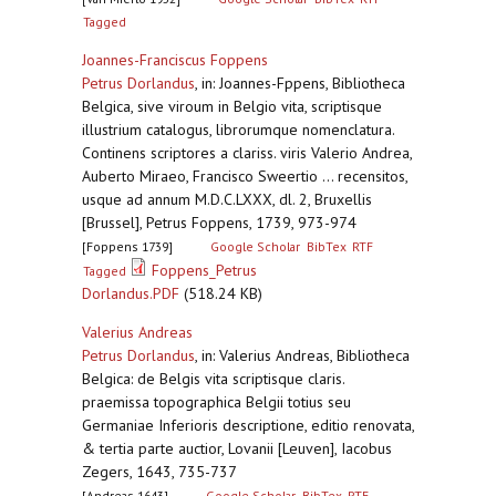
Tagged
Joannes-Franciscus Foppens
Petrus Dorlandus
,
in: Joannes-Fppens, Bibliotheca
Belgica, sive viroum in Belgio vita, scriptisque
illustrium catalogus, librorumque nomenclatura.
Continens scriptores a clariss. viris Valerio Andrea,
Auberto Miraeo, Francisco Sweertio ... recensitos,
usque ad annum M.D.C.LXXX, dl. 2, Bruxellis
[Brussel], Petrus Foppens, 1739, 973-974
[Foppens 1739]
Google Scholar
BibTex
RTF
Foppens_Petrus
Tagged
Dorlandus.PDF
(518.24 KB)
Valerius Andreas
Petrus Dorlandus
,
in: Valerius Andreas, Bibliotheca
Belgica: de Belgis vita scriptisque claris.
praemissa topographica Belgii totius seu
Germaniae Inferioris descriptione, editio renovata,
& tertia parte auctior, Lovanii [Leuven], Iacobus
Zegers, 1643, 735-737
[Andreas 1643]
Google Scholar
BibTex
RTF