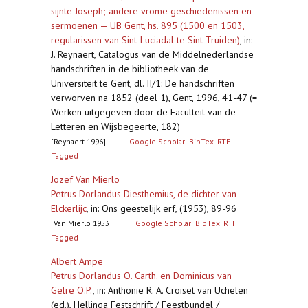
sijnte Joseph; andere vrome geschiedenissen en
sermoenen — UB Gent, hs. 895 (1500 en 1503,
regularissen van Sint-Luciadal te Sint-Truiden)
,
in:
J. Reynaert, Catalogus van de Middelnederlandse
handschriften in de bibliotheek van de
Universiteit te Gent, dl. II/1: De handschriften
verworven na 1852 (deel 1), Gent, 1996, 41-47 (=
Werken uitgegeven door de Faculteit van de
Letteren en Wijsbegeerte, 182)
[Reynaert 1996]
Google Scholar
BibTex
RTF
Tagged
Jozef Van Mierlo
Petrus Dorlandus Diesthemius, de dichter van
Elckerlijc
,
in: Ons geestelijk erf, (1953), 89-96
[Van Mierlo 1953]
Google Scholar
BibTex
RTF
Tagged
Albert Ampe
Petrus Dorlandus O. Carth. en Dominicus van
Gelre O.P.
,
in: Anthonie R. A. Croiset van Uchelen
(ed.), Hellinga Festschrift / Feestbundel /