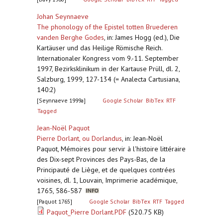
Johan Seynnaeve
The phonology of the Epistel totten Bruederen
vanden Berghe Godes
,
in: James Hogg (ed.), Die
Kartäuser und das Heilige Römische Reich.
Internationaler Kongress vom 9.-11. September
1997, Bezirksklinikum in der Kartause Prüll, dl. 2,
Salzburg, 1999, 127-134 (= Analecta Cartusiana,
140:2)
[Seynnaeve 1999a]
Google Scholar
BibTex
RTF
Tagged
Jean-Noël Paquot
Pierre Dorlant, ou Dorlandus
,
in: Jean-Noël
Paquot, Mémoires pour servir à l'histoire littéraire
des Dix-sept Provinces des Pays-Bas, de la
Principauté de Liège, et de quelques contrées
voisines, dl. 1, Louvain, Imprimerie académique,
1765, 586-587
[Paquot 1765]
Google Scholar
BibTex
RTF
Tagged
Paquot_Pierre Dorlant.PDF
(520.75 KB)