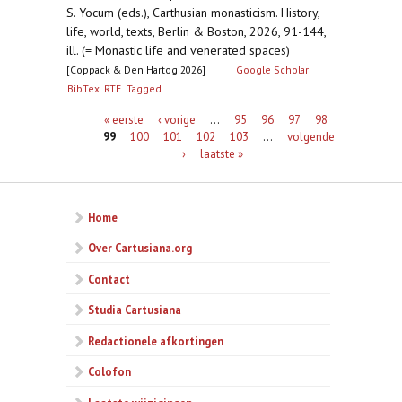
S. Yocum (eds.), Carthusian monasticism. History,
life, world, texts, Berlin & Boston, 2026, 91-144,
ill. (= Monastic life and venerated spaces)
[Coppack & Den Hartog 2026]
Google Scholar
BibTex
RTF
Tagged
Pagina's
« eerste
‹ vorige
…
95
96
97
98
99
100
101
102
103
…
volgende
›
laatste »
Home
Over Cartusiana.org
Contact
Studia Cartusiana
Redactionele afkortingen
Colofon