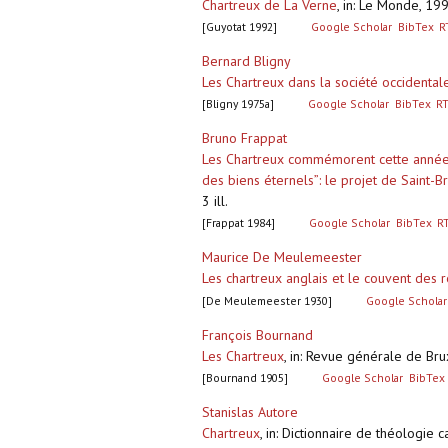
Chartreux de La Verne
,
in: Le Monde, 1992,
[Guyotat 1992]
Google Scholar
BibTex
R
Bernard Bligny
Les Chartreux dans la société occidentale
[Bligny 1975a]
Google Scholar
BibTex
R
Bruno Frappat
Les Chartreux commémorent cette année la
des biens éternels”: le projet de Saint-
3 ill.
[Frappat 1984]
Google Scholar
BibTex
R
Maurice De Meulemeester
Les chartreux anglais et le couvent des 
[De Meulemeester 1930]
Google Scholar
François Bournand
Les Chartreux
,
in: Revue générale de Bru
[Bournand 1905]
Google Scholar
BibTex
Stanislas Autore
Chartreux
,
in: Dictionnaire de théologie 