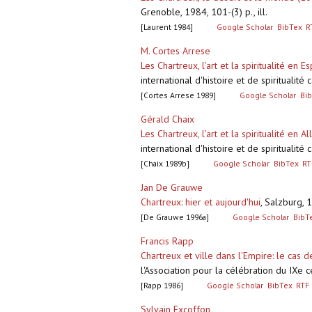
Grenoble, 1984, 101-(3) p., ill.
[Laurent 1984]
Google Scholar
BibTex
R
M. Cortes Arrese
Les Chartreux, l’art et la spiritualité en 
international d'histoire et de spiritualit
[Cortes Arrese 1989]
Google Scholar
Bi
Gérald Chaix
Les Chartreux, l’art et la spiritualité en 
international d'histoire et de spiritualit
[Chaix 1989b]
Google Scholar
BibTex
RT
Jan De Grauwe
Chartreux: hier et aujourd'hui
,
Salzburg, 1
[De Grauwe 1996a]
Google Scholar
BibT
Francis Rapp
Chartreux et ville dans l'Empire: le cas 
l'Association pour la célébration du IX
[Rapp 1986]
Google Scholar
BibTex
RTF
Sylvain Excoffon