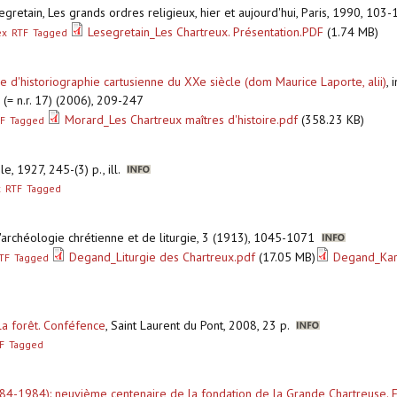
segretain, Les grands ordres religieux, hier et aujourd'hui, Paris, 1990, 10
Lesegretain_Les Chartreux. Présentation.PDF
(1.74 MB)
ex
RTF
Tagged
e d'historiographie cartusienne du XXe siècle (dom Maurice Laporte, alii)
,
i
8 (= n.r. 17) (2006), 209-247
Morard_Les Chartreux maîtres d'histoire.pdf
(358.23 KB)
F
Tagged
e, 1927, 245-(3) p., ill.
x
RTF
Tagged
 d'archéologie chrétienne et de liturgie, 3 (1913), 1045-1071
Degand_Liturgie des Chartreux.pdf
(17.05 MB)
Degand_Kart
TF
Tagged
la forêt. Conféfence
,
Saint Laurent du Pont, 2008, 23 p.
F
Tagged
084-1984): neuvième centenaire de la fondation de la Grande Chartreuse. 