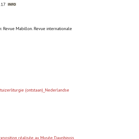
3-117
n: Revue Mabillon. Revue internationale
uizerliturgie (ontstaan)_Nederlandse
Exposition réalisée au Musée Dauphinois
,