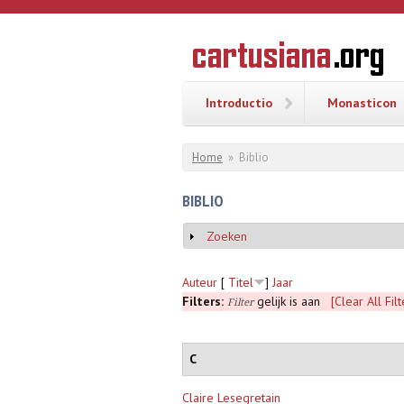
Overslaan en naar de inhoud gaan
CARTUSI
Geschiedenis
van de
kartuizerorde
in de
Nederlanden
Introductio
Monasticon
U bent hier
Home
»
Biblio
BIBLIO
Zoeken
Weergeven
Auteur
[
Titel
]
Jaar
Filters:
gelijk is aan
[Clear All Filt
Filter
C
Claire Lesegretain