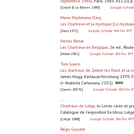
septembre 1988)
,
Paris, 1989, 411-(5) p.,
[Girard & Le Blévec 1989]
Google Schola
Marie-Madeleine Davy
Les Chartreux et la mystique [La mystiq
[Davy 1972]
Google Scholar
BibTex
RTF
Hector Nimal
Les Chartreux en Belgique
,
2e ed., Roul
[Nimal 1902]
Google Scholar
BibTex
RTF
Tom Gaens
Les chartreux de Zelem lez Diest et la
James Hogg. Kartäuserforschung 1970-20
(= Analecta Cartusiana, 210:1)
[Gaens 2007b]
Google Scholar
BibTex
R
...
Chartreux de Liège
,
in: Livres rares et 
Catalogue de l’exposition Ex-librus, Liè
[Liège 1988]
Google Scholar
BibTex
RTF
Régis Guyotat