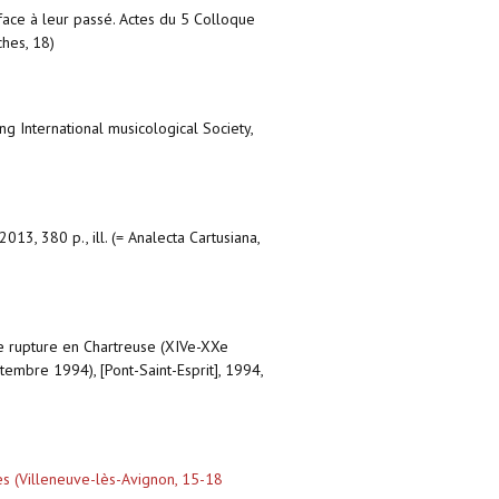
 face à leur passé. Actes du 5 Colloque
ches, 18)
ng International musicological Society,
2013, 380 p., ill. (= Analecta Cartusiana,
 de rupture en Chartreuse (XIVe-XXe
ptembre 1994), [Pont-Saint-Esprit], 1994,
nnes (Villeneuve-lès-Avignon, 15-18