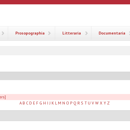
ANA
Prosopographia
Litteraria
Documentaria
ers]
A
B
C
D
E
F
G
H
I
J
K
L
M
N
O
P
Q
R
S
T
U
V
W
X
Y
Z