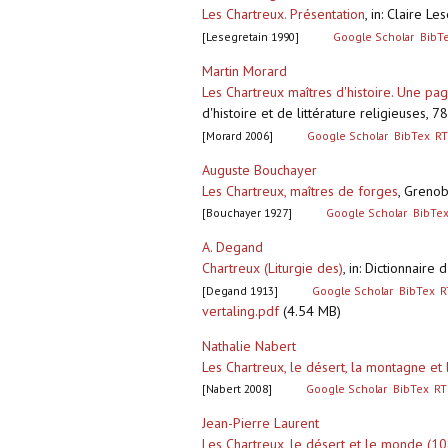
Les Chartreux. Présentation
,
in: Claire Le
[Lesegretain 1990]
Google Scholar
BibT
Martin Morard
Les Chartreux maîtres d'histoire. Une pag
d'histoire et de littérature religieuses, 7
[Morard 2006]
Google Scholar
BibTex
RT
Auguste Bouchayer
Les Chartreux, maîtres de forges
,
Grenobl
[Bouchayer 1927]
Google Scholar
BibTe
A. Degand
Chartreux (Liturgie des)
,
in: Dictionnaire
[Degand 1913]
Google Scholar
BibTex
R
vertaling.pdf
(4.54 MB)
Nathalie Nabert
Les Chartreux, le désert, la montagne et 
[Nabert 2008]
Google Scholar
BibTex
RT
Jean-Pierre Laurent
Les Chartreux, le désert et le monde (1