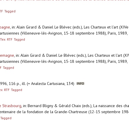
TF
Tagged
Espagne
,
in: Alain Girard & Daniel Le Blévec (eds.), Les Charteux et l'art (XIV
é cartusiennes (Villeneuve-lès-Avignon, 15-18 septembre 1988), Paris, 1989, 2
bTex
RTF
Tagged
Allemagne
,
in: Alain Girard & Daniel Le Blévec (eds.), Les Charteux et l'art (X
é cartusiennes (Villeneuve-lès-Avignon, 15-18 septembre 1988), Paris, 1989, 1
F
Tagged
996, 116 p., ill. (= Analecta Cartusiana, 134)
ex
RTF
Tagged
de Strasbourg
,
in: Bernard Bligny & Gérald Chaix (eds.), La naissance des ch
e centenaire de la fondation de la Grande-Chartreuse (12-15 septembre 198
Tagged