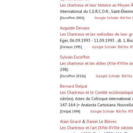
Les chartreux et leur histoire au Moyen 
International du C.E.R.C.O.R., Saint-Étie
[Excoffon 2006]
Google Scholar
BibTex
Augustin Devaux
Les Chartreux et les mélodies de leur g
Eger, 06.09.1993 - 11.09.1993 , dl. 1, B
[Devaux 1995]
Google Scholar
BibTex
R
Sylvain Excoffon
Les chartreux et les élites (XIIe-XVIIIe 
298)
[Excoffon 2013a]
Google Scholar
BibTex
Bernard Delpal
Les Chartreux et le Comité ecclésiastiq
siècles). Actes du Colloque international 
147-164 (= Analecta Cartusiana. Nouvelle
[Delpal 1994]
Google Scholar
BibTex
RT
Alain Girard
&
Daniel Le Blévec
Les Chartreux et l'art (XIVe-XVIIIe siècle