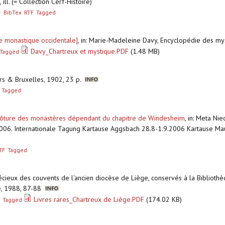
 ill. (= Collection Cerf-Histoire)
r
BibTex
RTF
Tagged
ue monastique occidentale]
,
in: Marie-Madeleine Davy, Encyclopédie des myst
Davy_Chartreux et mystique.PDF
(1.48 MB)
Tagged
ers & Bruxelles, 1902, 23 p.
Tagged
 clôture des monastères dépendant du chapitre de Windesheim
,
in: Meta Nie
06. Internationale Tagung Kartause Aggsbach 28.8-1.9.2006 Kartause Maue
TF
Tagged
précieux des couvents de l'ancien diocèse de Liège, conservés à la Bibliot
ge, 1988, 87-88
Livres rares_Chartreux de Liège.PDF
(174.02 KB)
Tagged