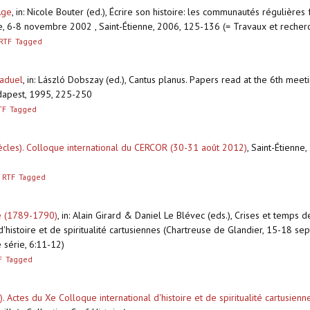
Âge
,
in: Nicole Bouter (ed.), Écrire son histoire: les communautés régulières
nne, 6-8 novembre 2002 , Saint-Étienne, 2006, 125-136 (= Travaux et recher
RTF
Tagged
raduel
,
in: László Dobszay (ed.), Cantus planus. Papers read at the 6th meeti
udapest, 1995, 225-250
TF
Tagged
siècles). Colloque international du CERCOR (30-31 août 2012)
,
Saint-Étienne, 
RTF
Tagged
ue (1789-1790)
,
in: Alain Girard & Daniel Le Blévec (eds.), Crises et temps
d'histoire et de spiritualité cartusiennes (Chartreuse de Glandier, 15-18 se
 série, 6:11-12)
F
Tagged
s). Actes du Xe Colloque international d'histoire et de spiritualité cartusie