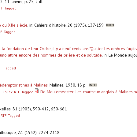
 11 janvier, p. 25, 2 ill.
TF
Tagged
 du XIIe siècle
,
in: Cahiers d'histoire, 20 (1975), 137-159
TF
Tagged
 fondation de leur Ordre, il y a neuf cents ans.“Quitter les ombres fugit
Bruno attire encore des hommes de prière et de solitude
,
in: Le Monde aujourd
TF
Tagged
rédemptoristines à Malines
,
Malines, 1930, 18 p.
De Meulemeester_Les chartreux anglais à Malines.p
BibTex
RTF
Tagged
xelles, 81 (1905), 390-412, 650-661
RTF
Tagged
catholique, 2:1 (1932), 2274-2318