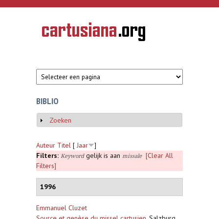
Overslaan en naar de inhoud gaan
CARTUSIANA
Geschiedenis
van de
kartuizerorde
in de
Nederlanden
BIBLIO
Zoeken
Weergeven
Auteur
Titel
[
Jaar
]
Filters:
gelijk is aan
[Clear All
Keyword
missale
Filters]
1996
Emmanuel Cluzet
Source et genèse du missel cartusien
,
Salzburg,