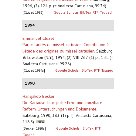
1996, (2)-124 p. (= Analecta Cartusiana, 99:34)
[Cluzet 1996]
Google Scholar
BibTex
RTF
Tagged
1994
Emmanuel Cluzet
Particularités du missel cartusien. Contribution à
l'étude des origines du missel cartusien
,
Salzburg
& Lewiston (N.Y.), 1994, (2)-VIII-267-(1) p., 1 ill. (=
Analecta Cartusiana, 99:26)
[Cluzet 1994a]
Google Scholar
BibTex
RTF
Tagged
1990
Hansjakob Becker
Die Kartause: liturgische Erbe und konziliare
Reform. Untersuchungen und Dokumente
,
Salzburg, 1990, 383-(1) p. (= Analecta Cartusiana,
116:5)
[Becker 1990a]
Google Scholar
BibTex
RTF
Tagged