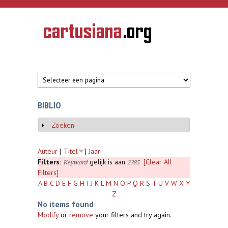
Overslaan en naar de inhoud gaan
CARTUSIANA
Geschiedenis
van de
kartuizerorde
in de
Nederlanden
BIBLIO
Zoeken
Weergeven
Auteur
[
Titel
]
Jaar
Filters:
gelijk is aan
[Clear All
Keyword
2385
Filters]
A
B
C
D
E
F
G
H
I
J
K
L
M
N
O
P
Q
R
S
T
U
V
W
X
Y
Z
No items found
Modify
or
remove
your filters and try again.