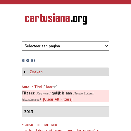
Overslaan en naar de inhoud gaan
CARTUSIANA
Geschiedenis
van de
kartuizerorde
in de
Nederlanden
BIBLIO
Zoeken
Weergeven
Auteur
Titel
[
Jaar
]
Filters:
gelijk is aan
Keyword
Herne O.Cart.
[Clear All Filters]
(fundatores)
2013
Francis Timmermans
Les fondateurs et bienfaiteurs des premières