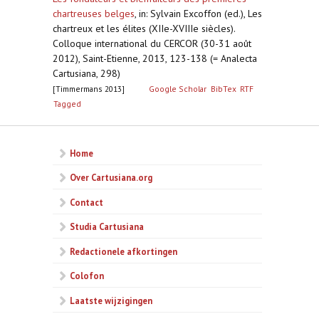
chartreuses belges
,
in: Sylvain Excoffon (ed.), Les
chartreux et les élites (XIIe-XVIIIe siècles).
Colloque international du CERCOR (30-31 août
2012), Saint-Etienne, 2013, 123-138 (= Analecta
Cartusiana, 298)
[Timmermans 2013]
Google Scholar
BibTex
RTF
Tagged
Home
Over Cartusiana.org
Contact
Studia Cartusiana
Redactionele afkortingen
Colofon
Laatste wijzigingen