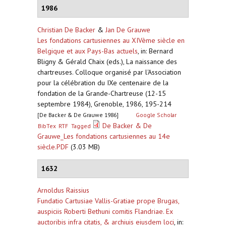
1986
Christian De Backer
&
Jan De Grauwe
Les fondations cartusiennes au XIVème siècle en
Belgique et aux Pays-Bas actuels
,
in: Bernard
Bligny & Gérald Chaix (eds.), La naissance des
chartreuses. Colloque organisé par l'Association
pour la célébration du IXe centenaire de la
fondation de la Grande-Chartreuse (12-15
septembre 1984), Grenoble, 1986, 195-214
[De Backer & De Grauwe 1986]
Google Scholar
De Backer & De
BibTex
RTF
Tagged
Grauwe_Les fondations cartusiennes au 14e
siècle.PDF
(3.03 MB)
1632
Arnoldus Raissius
Fundatio Cartusiae Vallis-Gratiae prope Brugas,
auspiciis Roberti Bethuni comitis Flandriae. Ex
auctoribis infra citatis, & archiuis eiusdem loci
,
in: