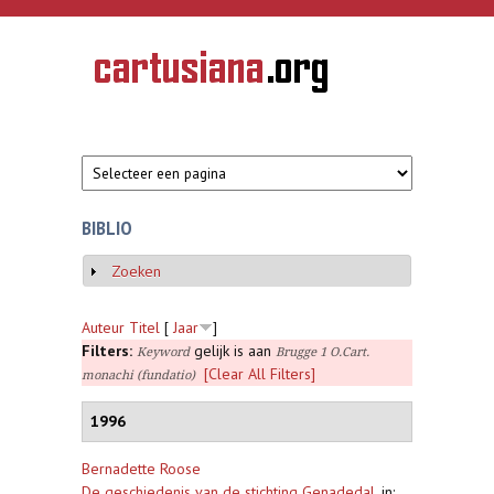
Overslaan en naar de inhoud gaan
CARTUSIANA
Geschiedenis
van de
kartuizerorde
in de
Nederlanden
BIBLIO
Zoeken
Weergeven
Auteur
Titel
[
Jaar
]
Filters:
gelijk is aan
Keyword
Brugge 1 O.Cart.
[Clear All Filters]
monachi (fundatio)
1996
Bernadette Roose
De geschiedenis van de stichting Genadedal
,
in: