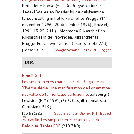
Bernadette Roose (ed.), De Brugse kartuizen
14de-18de eeuw. Dossier bij de gelijknamige
tentoonstelling in het Rijkarchief te Brugge (14
november 1996 - 20 december 1996) , Brussel,
1996, 13-25, 2 ill. (= Algemeen Rijksarchief en
Rijksarchief in de Provinciën. Rijksarchief te
Brugge. Educatieve Dienst: Dossiers, reeks 2:13)
[Roose 1996c]
Google Scholar
BibTex
RTF
Tagged
1991
Benoît Goffin
Les six premières chartreuses de Belgique au
XIVème siècle. Une manifestation de l'orientation
nouvelle de la mentalité cartusienne
,
Salzburg &
Lewiston (N.Y.), 1991, (2)-220 p., ill. (= Analecta
Cartusiana, 51:2)
[Goffin 1991a]
Google Scholar
BibTex
RTF
Tagged
Goffin_Les six premières chartreuses de
Belgique_Tables.PDF
(210.7 KB)