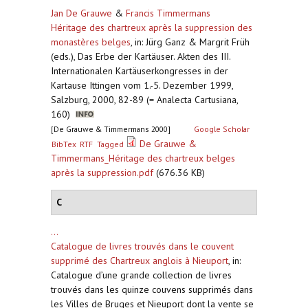
Jan De Grauwe
&
Francis Timmermans
Héritage des chartreux après la suppression des
monastères belges
,
in: Jürg Ganz & Margrit Früh
(eds.), Das Erbe der Kartäuser. Akten des III.
Internationalen Kartäuserkongresses in der
Kartause Ittingen vom 1.-5. Dezember 1999,
Salzburg, 2000, 82-89 (= Analecta Cartusiana,
160)
[De Grauwe & Timmermans 2000]
Google Scholar
De Grauwe &
BibTex
RTF
Tagged
Timmermans_Héritage des chartreux belges
après la suppression.pdf
(676.36 KB)
C
...
Catalogue de livres trouvés dans le couvent
supprimé des Chartreux anglois à Nieuport
,
in:
Catalogue d’une grande collection de livres
trouvés dans les quinze couvens supprimés dans
les Villes de Bruges et Nieuport dont la vente se