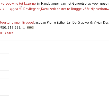
n verbouwing tot kazerne
,
in: Handelingen van het Genootschap voor gesch
Devliegher_Kartuizerklooster te Brugge vóór zijn verbouw
x
RTF
Tagged
klooster binnen Brugge]
,
in: Jean-Pierre Esther, Jan De Grauwe & Vivian Des
980, 239-265, ill.
TF
Tagged