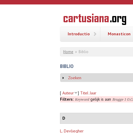
Overslaan en naar de inhoud gaan
CARTUSI
Geschiedenis
van de
kartuizerorde
in de
Nederlanden
Introductio
Monasticon
U bent hier
Home
»
Biblio
BIBLIO
Zoeken
Weergeven
[
Auteur
]
Titel
Jaar
Filters:
gelijk is aan
Keyword
Brugge 1 O.C
D
L. Devliegher