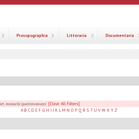
ANA
Prosopographia
Litteraria
Documentaria
[Clear All Filters]
art. monachi (patrimonium)
A
B
C
D
E
F
G
H
I
J
K
L
M
N
O
P
Q
R
S
T
U
V
W
X
Y
Z