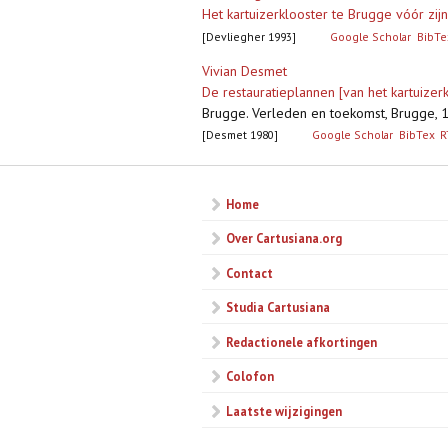
Het kartuizerklooster te Brugge vóór zij
[Devliegher 1993]
Google Scholar
BibTe
Vivian Desmet
De restauratieplannen [van het kartuizer
Brugge. Verleden en toekomst, Brugge, 1
[Desmet 1980]
Google Scholar
BibTex
R
Home
Over Cartusiana.org
Contact
Studia Cartusiana
Redactionele afkortingen
Colofon
Laatste wijzigingen