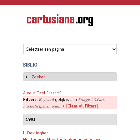
Overslaan en naar de inhoud gaan
CARTUSIANA
Geschiedenis
van de
kartuizerorde
in de
Nederlanden
BIBLIO
Zoeken
Weergeven
Auteur
Titel
[
Jaar
]
Filters:
gelijk is aan
Keyword
Brugge 1 O.Cart.
[Clear All Filters]
monachi (patrimonium)
1993
L. Devliegher
Het kartuizerklooster te Brugge vóór zijn