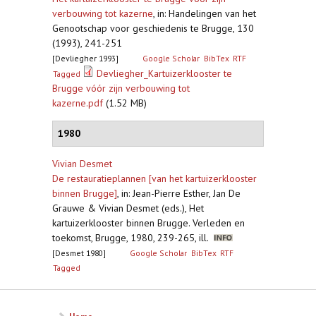
verbouwing tot kazerne
,
in: Handelingen van het
Genootschap voor geschiedenis te Brugge, 130
(1993), 241-251
[Devliegher 1993]
Google Scholar
BibTex
RTF
Devliegher_Kartuizerklooster te
Tagged
Brugge vóór zijn verbouwing tot
kazerne.pdf
(1.52 MB)
1980
Vivian Desmet
De restauratieplannen [van het kartuizerklooster
binnen Brugge]
,
in: Jean-Pierre Esther, Jan De
Grauwe & Vivian Desmet (eds.), Het
kartuizerklooster binnen Brugge. Verleden en
toekomst, Brugge, 1980, 239-265, ill.
[Desmet 1980]
Google Scholar
BibTex
RTF
Tagged