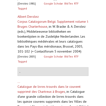
[Derolez 1981]
Google Scholar
BibTex
RTF
Tagged
Albert Derolez
Corpus Catalogorum Belgii. Supplement volume I:
Bruges Charterhouse
,
in: W. Bracke & A. Derolez
(eds.), Middeleeuwse bibliotheken en
boekenlijsten in de Zuidelijke Nederlanden. Les
bibliothèques médiévales et leurs catalogues
dans les Pays-Bas méridionaux, Brussel, 2005,
101-102 (= Contactforum 5 november 2004)
[Derolez 2005]
Google Scholar
BibTex
RTF
Tagged
.
...
Catalogue de livres trouvés dans le couvent
supprimé des Chartreux à Bruges
,
in: Catalogue
d’une grande collection de livres trouvés dans
les quinze couvens supprimés dans les Villes de