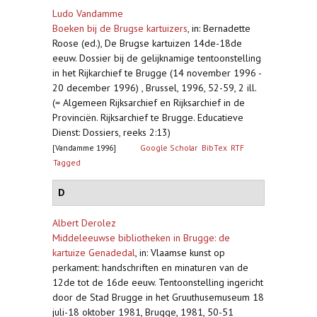
Ludo Vandamme
Boeken bij de Brugse kartuizers
,
in: Bernadette
Roose (ed.), De Brugse kartuizen 14de-18de
eeuw. Dossier bij de gelijknamige tentoonstelling
in het Rijkarchief te Brugge (14 november 1996 -
20 december 1996) , Brussel, 1996, 52-59, 2 ill.
(= Algemeen Rijksarchief en Rijksarchief in de
Provinciën. Rijksarchief te Brugge. Educatieve
Dienst: Dossiers, reeks 2:13)
[Vandamme 1996]
Google Scholar
BibTex
RTF
Tagged
D
Albert Derolez
Middeleeuwse bibliotheken in Brugge: de
kartuize Genadedal
,
in: Vlaamse kunst op
perkament: handschriften en minaturen van de
12de tot de 16de eeuw. Tentoonstelling ingericht
door de Stad Brugge in het Gruuthusemuseum 18
juli-18 oktober 1981, Brugge, 1981, 50-51