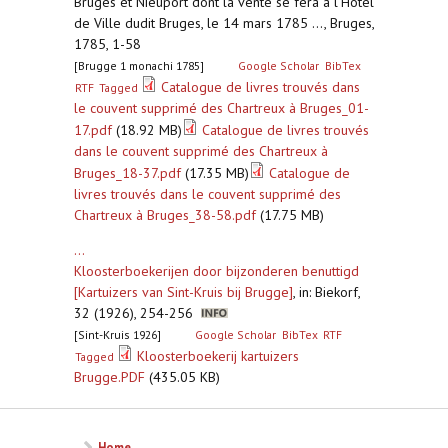
Bruges et Nieuport dont la vente se fera à l’Hötel
de Ville dudit Bruges, le 14 mars 1785 ..., Bruges,
1785, 1-58
[Brugge 1 monachi 1785]
Google Scholar
BibTex
Catalogue de livres trouvés dans
RTF
Tagged
le couvent supprimé des Chartreux à Bruges_01-
17.pdf
(18.92 MB)
Catalogue de livres trouvés
dans le couvent supprimé des Chartreux à
Bruges_18-37.pdf
(17.35 MB)
Catalogue de
livres trouvés dans le couvent supprimé des
Chartreux à Bruges_38-58.pdf
(17.75 MB)
...
Kloosterboekerijen door bijzonderen benuttigd
[Kartuizers van Sint-Kruis bij Brugge]
,
in: Biekorf,
32 (1926), 254-256
[Sint-Kruis 1926]
Google Scholar
BibTex
RTF
Kloosterboekerij kartuizers
Tagged
Brugge.PDF
(435.05 KB)
Home