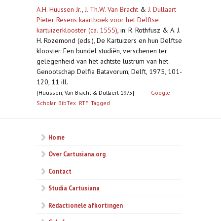
A.H. Huussen Jr.
,
J. Th.W. Van Bracht
&
J. Dullaart
Pieter Resens kaartboek voor het Delftse
kartuizerklooster (ca. 1555)
,
in: R. Rothfusz & A. J.
H. Rozemond (eds.), De Kartuizers en hun Delftse
klooster. Een bundel studiën, verschenen ter
gelegenheid van het achtste lustrum van het
Genootschap Delfia Batavorum, Delft, 1975, 101-
120, 11 ill.
[Huussen, Van Bracht & Dullaert 1975]
Google
Scholar
BibTex
RTF
Tagged
Home
Over Cartusiana.org
Contact
Studia Cartusiana
Redactionele afkortingen