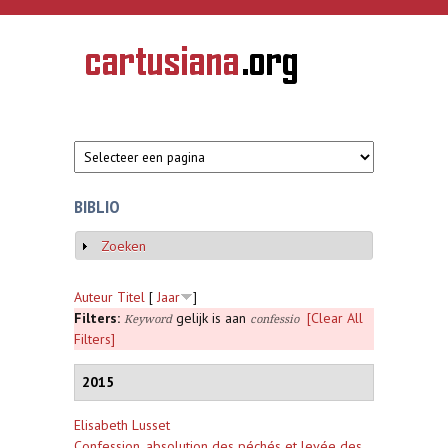
Overslaan en naar de inhoud gaan
CARTUSIANA
Geschiedenis
van de
kartuizerorde
in de
Nederlanden
BIBLIO
Zoeken
Weergeven
Auteur
Titel
[
Jaar
]
Filters:
gelijk is aan
[Clear All
Keyword
confessio
Filters]
2015
Elisabeth Lusset
Confession, absolution des péchés et levée des