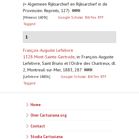
(= Algemeen Rijksarchief en Rijksarchief in de
Provinciën. Reprints, 127)
[Miraeus 1609i]
Google Scholar
BibTex
RTF
Tagged
1
François-Auguste Lefebvre
1328 Mont-Sainte-Gertrude
,
in: François-Auguste
Lefebvre, Saint Bruno et l’Ordre des Chartreux, dl.
2, Montreuil-sur-Mer, 1883, 287
[Lefebvre 1883k]
Google Scholar
BibTex
RTF
Tagged
Home
Over Cartusiana.org
Contact
Studia Cartusiana