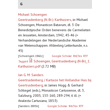
G
Michael Schoengen
Geertruidenberg (N.-Br.): Karthuizers
,
in: Michael
Schoengen, Monasticon Batavum, dl. 3: De
Benedictijnsche Orden benevens de Carmelieten
en Jesuieten, Amsterdam, 1942, 45-46 (=
Verhandelingen der Nederlandsche Akademie
van Wetenschappen. Afdeeling Letterkunde, n.s.
45)
[Schoengen 1942c]
Google Scholar
BibTex
RTF
Schoengen, Geertruidenberg (N-Br)_1.
Tagged
Karthuizers.pdf
(2.72 MB)
Jan G. M. Sanders
Geertruidenberg / Kartuize het Hollandse Huis bij
Geertruidenberg
,
in: James Hogg & Gerhard
Schlegel (eds.), Monasticon Cartusiense, dl. 3,
Salzburg, 2005, 153-160, 289-294, 6 ill. (=
Analecta Cartusiana, 185:3)
[Sanders 2005b]
Google Scholar
BibTex
RTF