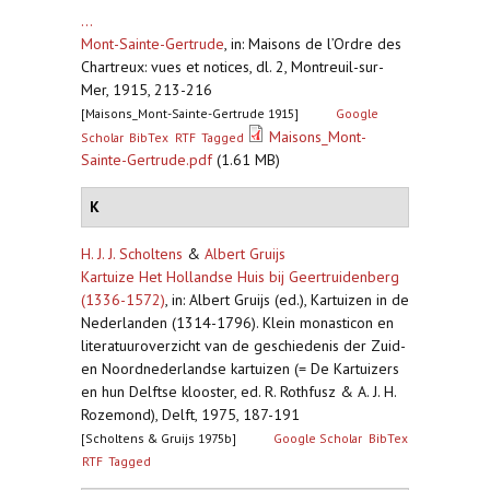
...
Mont-Sainte-Gertrude
,
in: Maisons de l’Ordre des
Chartreux: vues et notices, dl. 2, Montreuil-sur-
Mer, 1915, 213-216
[Maisons_Mont-Sainte-Gertrude 1915]
Google
Maisons_Mont-
Scholar
BibTex
RTF
Tagged
Sainte-Gertrude.pdf
(1.61 MB)
K
H. J. J. Scholtens
&
Albert Gruijs
Kartuize Het Hollandse Huis bij Geertruidenberg
(1336-1572)
,
in: Albert Gruijs (ed.), Kartuizen in de
Nederlanden (1314-1796). Klein monasticon en
literatuuroverzicht van de geschiedenis der Zuid-
en Noordnederlandse kartuizen (= De Kartuizers
en hun Delftse klooster, ed. R. Rothfusz & A. J. H.
Rozemond), Delft, 1975, 187-191
[Scholtens & Gruijs 1975b]
Google Scholar
BibTex
RTF
Tagged