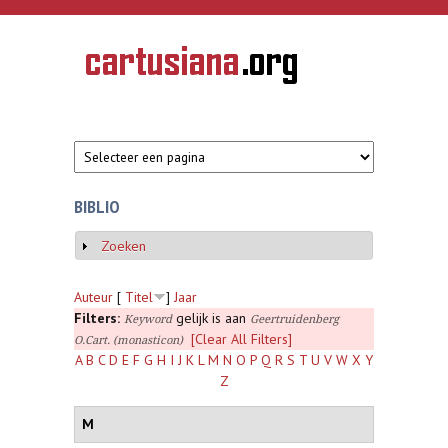
Overslaan en naar de inhoud gaan
CARTUSIANA
Geschiedenis
van de
kartuizerorde
in de
Nederlanden
BIBLIO
Zoeken
Weergeven
Auteur
[
Titel
]
Jaar
Filters:
gelijk is aan
Keyword
Geertruidenberg
[Clear All Filters]
O.Cart. (monasticon)
A
B
C
D
E
F
G
H
I
J
K
L
M
N
O
P
Q
R
S
T
U
V
W
X
Y
Z
M