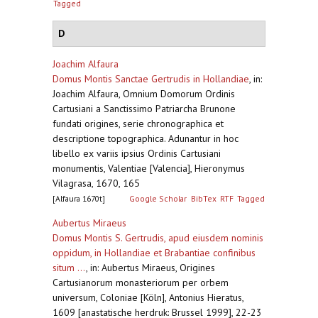
Tagged
D
Joachim Alfaura
Domus Montis Sanctae Gertrudis in Hollandiae
,
in:
Joachim Alfaura, Omnium Domorum Ordinis
Cartusiani a Sanctissimo Patriarcha Brunone
fundati origines, serie chronographica et
descriptione topographica. Adunantur in hoc
libello ex variis ipsius Ordinis Cartusiani
monumentis, Valentiae [Valencia], Hieronymus
Vilagrasa, 1670, 165
[Alfaura 1670t]
Google Scholar
BibTex
RTF
Tagged
Aubertus Miraeus
Domus Montis S. Gertrudis, apud eiusdem nominis
oppidum, in Hollandiae et Brabantiae confinibus
situm ...
,
in: Aubertus Miraeus, Origines
Cartusianorum monasteriorum per orbem
universum, Coloniae [Köln], Antonius Hieratus,
1609 [anastatische herdruk: Brussel 1999], 22-23