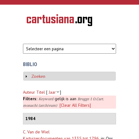
Overslaan en naar de inhoud gaan
CARTUSIANA
Geschiedenis
van de
kartuizerorde
in de
Nederlanden
BIBLIO
Zoeken
Weergeven
Auteur
Titel
[
Jaar
]
Filters:
gelijk is aan
Keyword
Brugge 1 O.Cart.
[Clear All Filters]
monachi (archivum)
1984
C. Van de Wiel
Kartuizerdocumenten van 1335 tot 1796
,
in: Ons