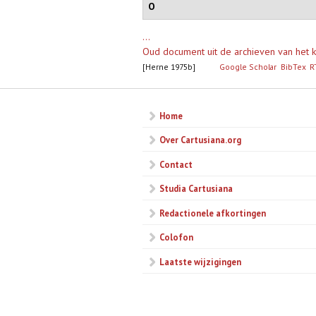
O
...
Oud document uit de archieven van het k
[Herne 1975b]
Google Scholar
BibTex
R
Home
Over Cartusiana.org
Contact
Studia Cartusiana
Redactionele afkortingen
Colofon
Laatste wijzigingen