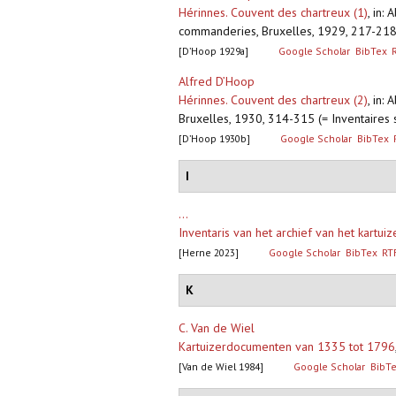
Hérinnes. Couvent des chartreux (1)
,
in: 
commanderies, Bruxelles, 1929, 217-218 
[D’Hoop 1929a]
Google Scholar
BibTex
Alfred D’Hoop
Hérinnes. Couvent des chartreux (2)
,
in: 
Bruxelles, 1930, 314-315 (= Inventaires 
[D’Hoop 1930b]
Google Scholar
BibTex
I
...
Inventaris van het archief van het kartuiz
[Herne 2023]
Google Scholar
BibTex
RT
K
C. Van de Wiel
Kartuizerdocumenten van 1335 tot 1796
[Van de Wiel 1984]
Google Scholar
BibT