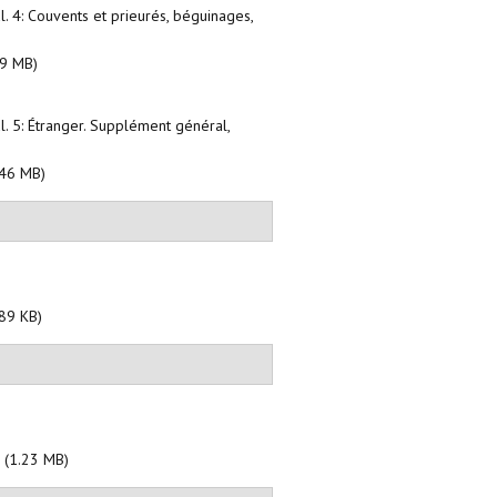
l. 4: Couvents et prieurés, béguinages,
9 MB)
l. 5: Étranger. Supplément général,
46 MB)
89 KB)
F
(1.23 MB)