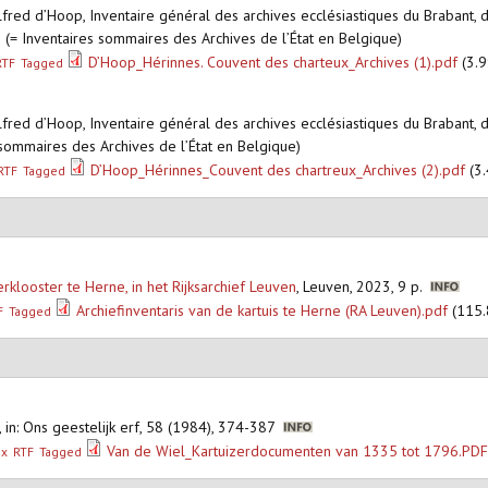
Alfred d’Hoop, Inventaire général des archives ecclésiastiques du Brabant, d
(= Inventaires sommaires des Archives de l’État en Belgique)
D’Hoop_Hérinnes. Couvent des charteux_Archives (1).pdf
(3.9
RTF
Tagged
Alfred d’Hoop, Inventaire général des archives ecclésiastiques du Brabant, d
sommaires des Archives de l’État en Belgique)
D’Hoop_Hérinnes_Couvent des chartreux_Archives (2).pdf
(3.
RTF
Tagged
erklooster te Herne, in het Rijksarchief Leuven
,
Leuven, 2023, 9 p.
Archiefinventaris van de kartuis te Herne (RA Leuven).pdf
(115.
F
Tagged
,
in: Ons geestelijk erf, 58 (1984), 374-387
Van de Wiel_Kartuizerdocumenten van 1335 tot 1796.PD
ex
RTF
Tagged