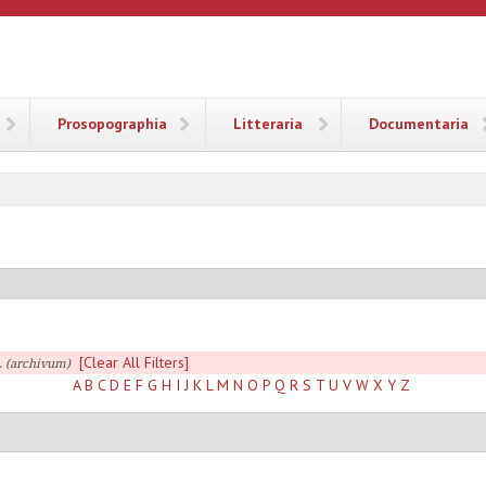
ANA
Prosopographia
Litteraria
Documentaria
[Clear All Filters]
. (archivum)
A
B
C
D
E
F
G
H
I
J
K
L
M
N
O
P
Q
R
S
T
U
V
W
X
Y
Z