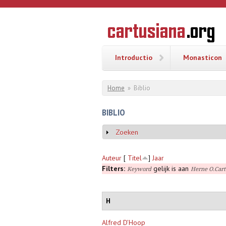
Overslaan en naar de inhoud gaan
CARTUSI
Geschiedenis
van de
kartuizerorde
in de
Nederlanden
Introductio
Monasticon
U bent hier
Home
»
Biblio
BIBLIO
Zoeken
Weergeven
Auteur
[
Titel
]
Jaar
Filters:
gelijk is aan
Keyword
Herne O.Cart
H
Alfred D’Hoop