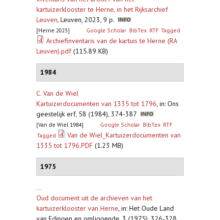
kartuizerklooster te Herne, in het Rijksarchief
Leuven
,
Leuven, 2023, 9 p.
[Herne 2023]
Google Scholar
BibTex
RTF
Tagged
Archiefinventaris van de kartuis te Herne (RA
Leuven).pdf
(115.89 KB)
1984
C. Van de Wiel
Kartuizerdocumenten van 1335 tot 1796
,
in: Ons
geestelijk erf, 58 (1984), 374-387
[Van de Wiel 1984]
Google Scholar
BibTex
RTF
Van de Wiel_Kartuizerdocumenten van
Tagged
1335 tot 1796.PDF
(1.23 MB)
1975
...
Oud document uit de archieven van het
kartuizerklooster van Herne
,
in: Het Oude Land
van Edingen en omliggende, 3 (1975), 326-328