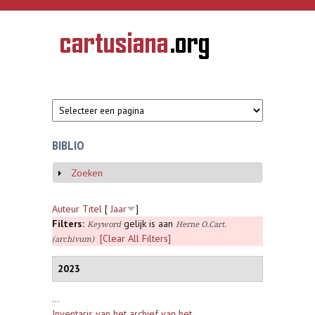
Overslaan en naar de inhoud gaan
CARTUSIANA
Geschiedenis
van de
kartuizerorde
in de
Nederlanden
BIBLIO
Zoeken
Weergeven
Auteur
Titel
[
Jaar
]
Filters:
gelijk is aan
Keyword
Herne O.Cart.
[Clear All Filters]
(archivum)
2023
...
Inventaris van het archief van het