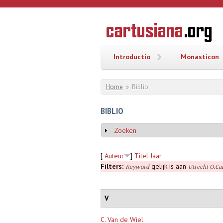
Overslaan en naar de inhoud gaan
CARTUSI
Geschiedenis
van de
kartuizerorde
in de
Nederlanden
Introductio
Monasticon
U bent hier
Home
»
Biblio
BIBLIO
Zoeken
Weergeven
[
Auteur
]
Titel
Jaar
Filters:
gelijk is aan
Keyword
Utrecht O.Ca
V
C. Van de Wiel