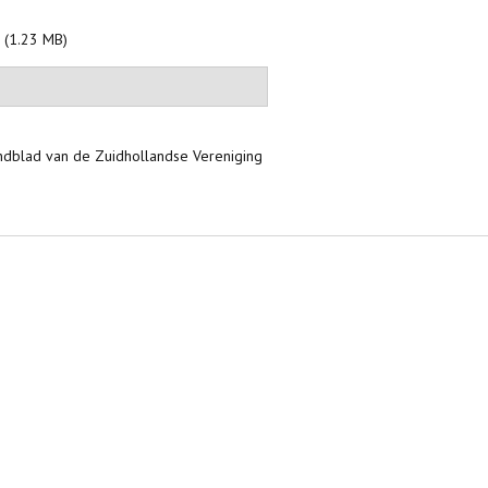
F
(1.23 MB)
andblad van de Zuidhollandse Vereniging