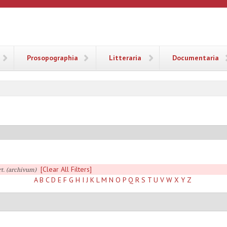
ANA
Prosopographia
Litteraria
Documentaria
[Clear All Filters]
rt. (archivum)
A
B
C
D
E
F
G
H
I
J
K
L
M
N
O
P
Q
R
S
T
U
V
W
X
Y
Z