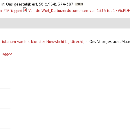
,
in: Ons geestelijk erf, 58 (1984), 374-387
Van de Wiel_Kartuizerdocumenten van 1335 tot 1796.PD
ex
RTF
Tagged
tularium van het klooster Nieuwlicht bij Utrecht
,
in: Ons Voorgeslacht. Ma
Tagged