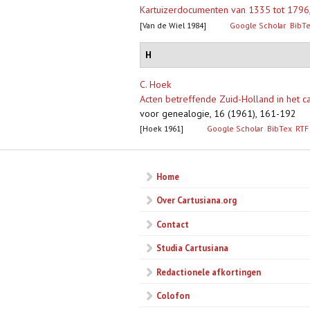
Kartuizerdocumenten van 1335 tot 1796
[Van de Wiel 1984]
Google Scholar
BibT
H
C. Hoek
Acten betreffende Zuid-Holland in het car
voor genealogie, 16 (1961), 161-192
[Hoek 1961]
Google Scholar
BibTex
RTF
Home
Over Cartusiana.org
Contact
Studia Cartusiana
Redactionele afkortingen
Colofon