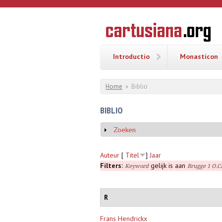
Overslaan en naar de inhoud gaan
CARTUSI
Geschiedenis
van de
kartuizerorde
in de
Nederlanden
Introductio
Monasticon
U bent hier
Home
»
Biblio
BIBLIO
Zoeken
Weergeven
Auteur
[
Titel
]
Jaar
Filters:
gelijk is aan
Keyword
Brugge 1 O.C
R
Frans Hendrickx