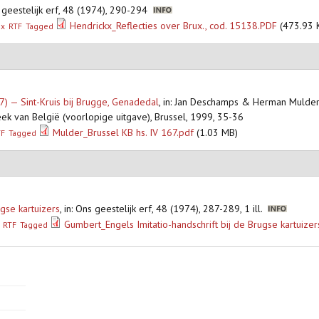
s geestelijk erf, 48 (1974), 290-294
Hendrickx_Reflecties over Brux., cod. 15138.PDF
(473.93 
ex
RTF
Tagged
) — Sint-Kruis bij Brugge, Genadedal
,
in: Jan Deschamps & Herman Mulder,
eek van België (voorlopige uitgave), Brussel, 1999, 35-36
Mulder_Brussel KB hs. IV 167.pdf
(1.03 MB)
TF
Tagged
ugse kartuizers
,
in: Ons geestelijk erf, 48 (1974), 287-289, 1 ill.
Gumbert_Engels Imitatio-handschrift bij de Brugse kartuizer
RTF
Tagged