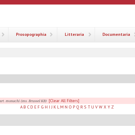
ANA
Prosopographia
Litteraria
Documentaria
[Clear All Filters]
art. monachi (ms. Brussel KB)
A
B
C
D
E
F
G
H
I
J
K
L
M
N
O
P
Q
R
S
T
U
V
W
X
Y
Z