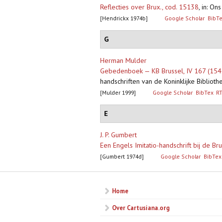
Reflecties over Brux., cod. 15138
,
in: On
[Hendrickx 1974b]
Google Scholar
BibT
G
Herman Mulder
Gebedenboek — KB Brussel, IV 167 (1547
handschriften van de Koninklijke Biblioth
[Mulder 1999]
Google Scholar
BibTex
R
E
J. P. Gumbert
Een Engels Imitatio-handschrift bij de Br
[Gumbert 1974d]
Google Scholar
BibTex
Home
Over Cartusiana.org