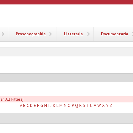
ANA
Prosopographia
Litteraria
Documentaria
ar All Filters]
A
B
C
D
E
F
G
H
I
J
K
L
M
N
O
P
Q
R
S
T
U
V
W
X
Y
Z