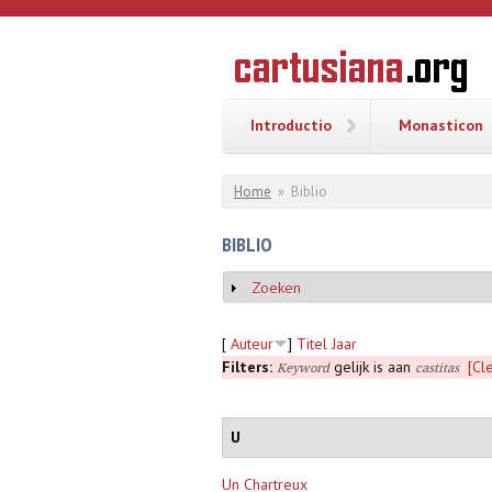
Overslaan en naar de inhoud gaan
CARTUSI
Geschiedenis
van de
kartuizerorde
in de
Nederlanden
Introductio
Monasticon
U bent hier
Home
»
Biblio
BIBLIO
Zoeken
Weergeven
[
Auteur
]
Titel
Jaar
Filters:
gelijk is aan
[Cle
Keyword
castitas
U
Un Chartreux