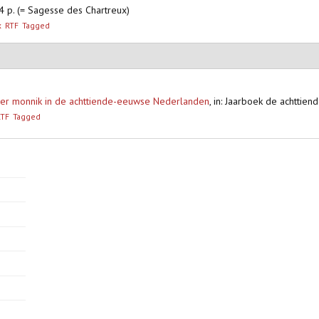
4 p. (= Sagesse des Chartreux)
x
RTF
Tagged
zer monnik in de achttiende-eeuwse Nederlanden
,
in: Jaarboek de achttie
RTF
Tagged