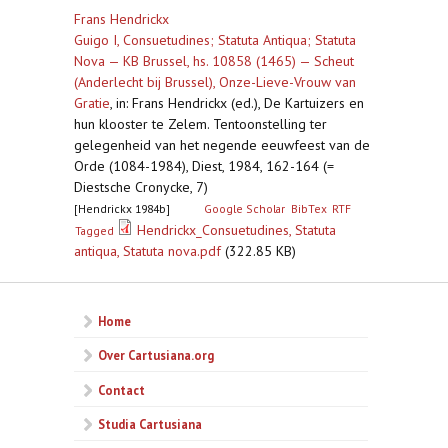
Frans Hendrickx
Guigo I, Consuetudines; Statuta Antiqua; Statuta
Nova — KB Brussel, hs. 10858 (1465) — Scheut
(Anderlecht bij Brussel), Onze-Lieve-Vrouw van
Gratie
,
in: Frans Hendrickx (ed.), De Kartuizers en
hun klooster te Zelem. Tentoonstelling ter
gelegenheid van het negende eeuwfeest van de
Orde (1084-1984), Diest, 1984, 162-164 (=
Diestsche Cronycke, 7)
[Hendrickx 1984b]
Google Scholar
BibTex
RTF
Hendrickx_Consuetudines, Statuta
Tagged
antiqua, Statuta nova.pdf
(322.85 KB)
Home
Over Cartusiana.org
Contact
Studia Cartusiana