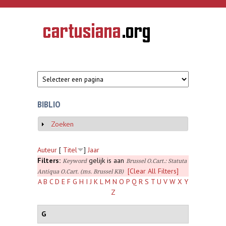
Overslaan en naar de inhoud gaan
CARTUSIANA
Geschiedenis
van de
kartuizerorde
in de
Nederlanden
BIBLIO
Zoeken
Weergeven
Auteur
[
Titel
]
Jaar
Filters:
gelijk is aan
Keyword
Brussel O.Cart.: Statuta
[Clear All Filters]
Antiqua O.Cart. (ms. Brussel KB)
A
B
C
D
E
F
G
H
I
J
K
L
M
N
O
P
Q
R
S
T
U
V
W
X
Y
Z
G