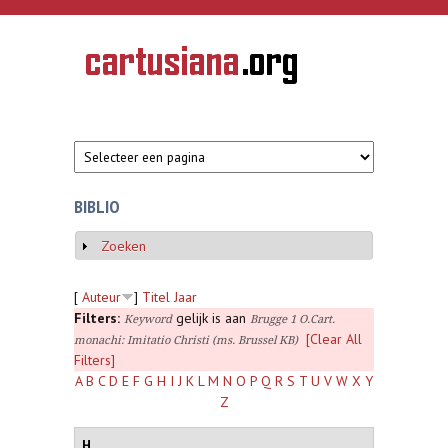
Overslaan en naar de inhoud gaan
CARTUSIANA
Geschiedenis
van de
kartuizerorde
in de
Nederlanden
BIBLIO
Zoeken
Weergeven
[
Auteur
]
Titel
Jaar
Filters:
gelijk is aan
Keyword
Brugge 1 O.Cart.
[Clear All
monachi: Imitatio Christi (ms. Brussel KB)
Filters]
A
B
C
D
E
F
G
H
I
J
K
L
M
N
O
P
Q
R
S
T
U
V
W
X
Y
Z
H