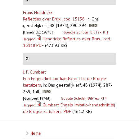
Frans Hendrickx
Reflecties over Brux., cod. 15138
,
in: Ons
geestelijk erf, 48 (1974), 290-294
[Hendrickx 1974b]
Google Scholar
BibTex
RTF
Hendrickx_Reflecties over Brux., cod.
Tagged
15138.PDF
(473.93 KB)
G
J. P. Gumbert
Een Engels Imitatio-handschrift bij de Brugse
kartuizers
,
in: Ons geestelijk erf, 48 (1974), 287-
289, 1 ill.
[Gumbert 1974d]
Google Scholar
BibTex
RTF
Gumbert_Engels Imitatio-handschrift bij
Tagged
de Brugse kartuizers .PDF
(461.2 KB)
Home