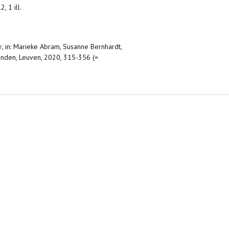
, 1 ill.
r
,
in: Marieke Abram, Susanne Bernhardt,
Händen, Leuven, 2020, 315-356 (=