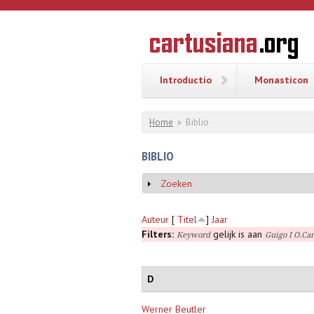
Overslaan en naar de inhoud gaan
CARTUSI
Geschiedenis
van de
kartuizerorde
in de
Nederlanden
Introductio
Monasticon
U bent hier
Home
»
Biblio
BIBLIO
Zoeken
Weergeven
Auteur
[
Titel
]
Jaar
Filters:
gelijk is aan
Keyword
Guigo I O.Car
D
Werner Beutler