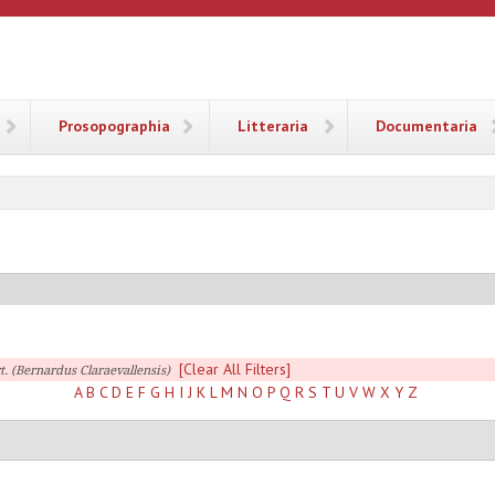
ANA
Prosopographia
Litteraria
Documentaria
[Clear All Filters]
t. (Bernardus Claraevallensis)
A
B
C
D
E
F
G
H
I
J
K
L
M
N
O
P
Q
R
S
T
U
V
W
X
Y
Z