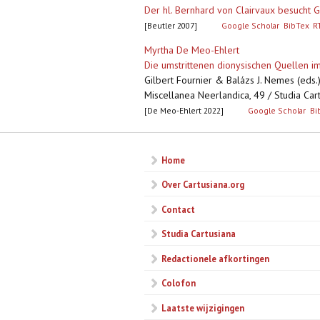
Der hl. Bernhard von Clairvaux besucht G
[Beutler 2007]
Google Scholar
BibTex
R
Myrtha De Meo-Ehlert
Die umstrittenen dionysischen Quellen i
Gilbert Fournier & Balázs J. Nemes (eds.
Miscellanea Neerlandica, 49 / Studia Car
[De Meo-Ehlert 2022]
Google Scholar
Bi
Home
Over Cartusiana.org
Contact
Studia Cartusiana
Redactionele afkortingen
Colofon
Laatste wijzigingen