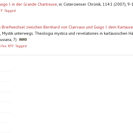
uigo I. in der Grande Chartreuse
,
in: Cistercienser Chronik, 114:1 (2007), 9-12
TF
Tagged
m Briefwechsel zwischen Bernhard von Clairvaux und Guigo I. dem Kartäuse
), Mystik unterwegs. Theologia mystica und revelationes in kartäusischen 
tusiana, 7)
bTex
RTF
Tagged