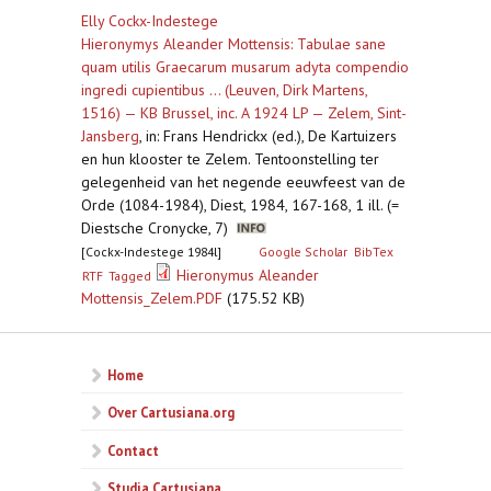
Elly Cockx-Indestege
Hieronymys Aleander Mottensis: Tabulae sane
quam utilis Graecarum musarum adyta compendio
ingredi cupientibus ... (Leuven, Dirk Martens,
1516) — KB Brussel, inc. A 1924 LP — Zelem, Sint-
Jansberg
,
in: Frans Hendrickx (ed.), De Kartuizers
en hun klooster te Zelem. Tentoonstelling ter
gelegenheid van het negende eeuwfeest van de
Orde (1084-1984), Diest, 1984, 167-168, 1 ill. (=
Diestsche Cronycke, 7)
[Cockx-Indestege 1984l]
Google Scholar
BibTex
Hieronymus Aleander
RTF
Tagged
Mottensis_Zelem.PDF
(175.52 KB)
Home
Over Cartusiana.org
Contact
Studia Cartusiana