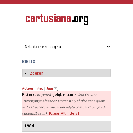
Overslaan en naar de inhoud gaan
CARTUSIANA
Geschiedenis
van de
kartuizerorde
in de
Nederlanden
BIBLIO
Zoeken
Weergeven
Auteur
Titel
[
Jaar
]
Filters:
gelijk is aan
Keyword
Zelem O.Cart.:
Hieronymys Aleander Mottensis (Tabulae sane quam
utilis Graecarum musarum adyta compendio ingredi
[Clear All Filters]
cupientibus ... )
1984