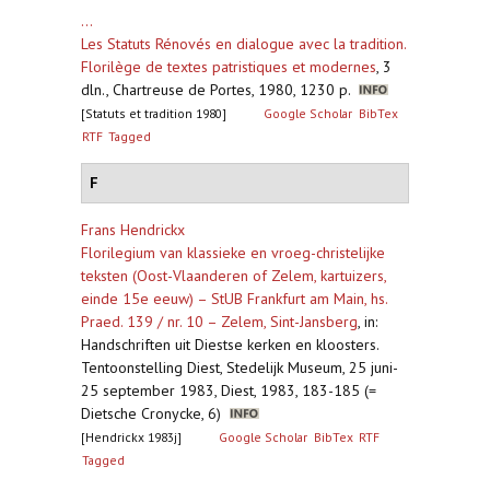
...
Les Statuts Rénovés en dialogue avec la tradition.
Florilège de textes patristiques et modernes
,
3
dln., Chartreuse de Portes, 1980, 1230 p.
[Statuts et tradition 1980]
Google Scholar
BibTex
RTF
Tagged
F
Frans Hendrickx
Florilegium van klassieke en vroeg-christelijke
teksten (Oost-Vlaanderen of Zelem, kartuizers,
einde 15e eeuw) – StUB Frankfurt am Main, hs.
Praed. 139 / nr. 10 – Zelem, Sint-Jansberg
,
in:
Handschriften uit Diestse kerken en kloosters.
Tentoonstelling Diest, Stedelijk Museum, 25 juni-
25 september 1983, Diest, 1983, 183-185 (=
Dietsche Cronycke, 6)
[Hendrickx 1983j]
Google Scholar
BibTex
RTF
Tagged