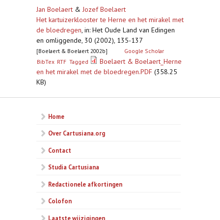
Jan Boelaert
&
Jozef Boelaert
Het kartuizerklooster te Herne en het mirakel met
de bloedregen
,
in: Het Oude Land van Edingen
en omliggende, 30 (2002), 135-137
[Boelaert & Boelaert 2002b]
Google Scholar
Boelaert & Boelaert_Herne
BibTex
RTF
Tagged
en het mirakel met de bloedregen.PDF
(358.25
KB)
Home
Over Cartusiana.org
Contact
Studia Cartusiana
Redactionele afkortingen
Colofon
Laatste wijzigingen