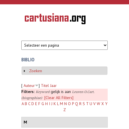
Overslaan en naar de inhoud gaan
CARTUSIANA
Geschiedenis
van de
kartuizerorde
in de
Nederlanden
BIBLIO
Zoeken
Weergeven
[
Auteur
]
Titel
Jaar
Filters:
gelijk is aan
Keyword
Leuven O.Cart.
[Clear All Filters]
(biographiae)
A
B
C
D
E
F
G
H
I
J
K
L
M
N
O
P
Q
R
S
T
U
V
W
X
Y
Z
M