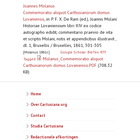
Joannes Molanus
Commemoratio aliquot Carthusianorum domus
Lovaniensis
,
in: P. F. X. De Ram (ed.), Joannis Molani
Historiae Lovaniensium libri XIV ex codice
autographo edidit, commentario praevio de vita
et scriptis Molani, notis et appendicibus illustravit ,
dl. 1, Bruxellis / Bruxelles, 1861, 301-305
[Molanus 1861c]
Google Scholar
BibTex
RTF
Molanus_Commemoratio aliquot
Tagged
Carthusianorum domus Lovaniensis.PDF
(708.32
KB)
Home
Over Cartusiana.org
Contact
Studia Cartusiana
Redactionele afkortingen