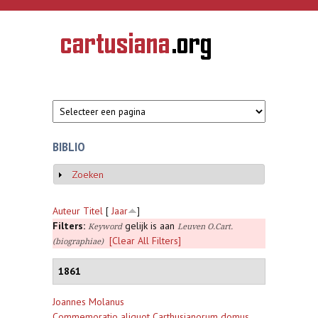
Overslaan en naar de inhoud gaan
CARTUSIANA
Geschiedenis
van de
kartuizerorde
in de
Nederlanden
BIBLIO
Zoeken
Weergeven
Auteur
Titel
[
Jaar
]
Filters:
gelijk is aan
Keyword
Leuven O.Cart.
[Clear All Filters]
(biographiae)
1861
Joannes Molanus
Commemoratio aliquot Carthusianorum domus