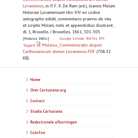
Lovaniensis
,
in: P. F. X. De Ram (ed.), Joannis Molani
Historiae Lovaniensium libri XIV ex codice
autographo edidit, commentario praevio de vita
et scriptis Molani, notis et appendicibus illustravit ,
dl. 1, Bruxellis / Bruxelles, 1861, 301-305
[Molanus 1861c]
Google Scholar
BibTex
RTF
Molanus_Commemoratio aliquot
Tagged
Carthusianorum domus Lovaniensis.PDF
(708.32
KB)
Home
Over Cartusiana.org
Contact
Studia Cartusiana
Redactionele afkortingen
Colofon