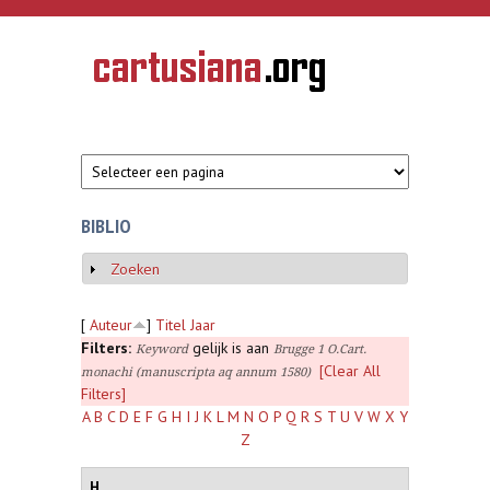
Overslaan en naar de inhoud gaan
CARTUSIANA
Geschiedenis
van de
kartuizerorde
in de
Nederlanden
BIBLIO
Zoeken
Weergeven
[
Auteur
]
Titel
Jaar
Filters:
gelijk is aan
Keyword
Brugge 1 O.Cart.
[Clear All
monachi (manuscripta aq annum 1580)
Filters]
A
B
C
D
E
F
G
H
I
J
K
L
M
N
O
P
Q
R
S
T
U
V
W
X
Y
Z
H