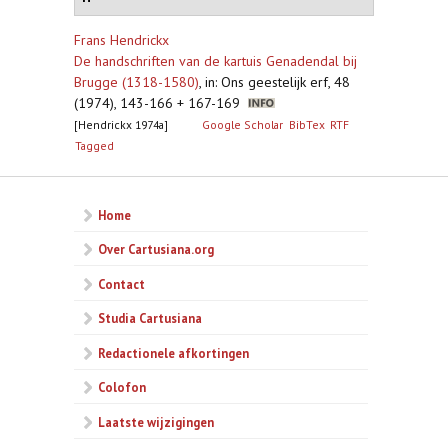
Frans Hendrickx
De handschriften van de kartuis Genadendal bij
Brugge (1318-1580)
,
in: Ons geestelijk erf, 48
(1974), 143-166 + 167-169
[Hendrickx 1974a]
Google Scholar
BibTex
RTF
Tagged
Home
Over Cartusiana.org
Contact
Studia Cartusiana
Redactionele afkortingen
Colofon
Laatste wijzigingen