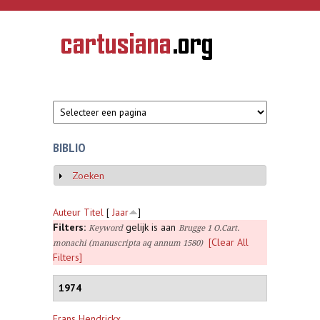
Overslaan en naar de inhoud gaan
CARTUSIANA
Geschiedenis
van de
kartuizerorde
in de
Nederlanden
BIBLIO
Zoeken
Weergeven
Auteur
Titel
[
Jaar
]
Filters:
gelijk is aan
Keyword
Brugge 1 O.Cart.
[Clear All
monachi (manuscripta aq annum 1580)
Filters]
1974
Frans Hendrickx