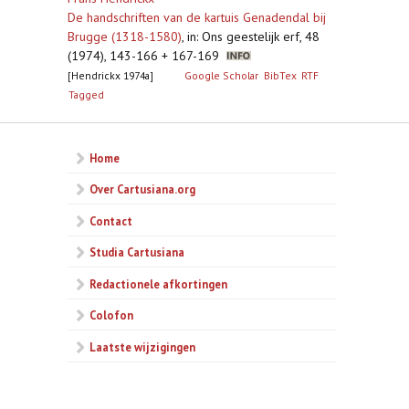
De handschriften van de kartuis Genadendal bij
Brugge (1318-1580)
,
in: Ons geestelijk erf, 48
(1974), 143-166 + 167-169
[Hendrickx 1974a]
Google Scholar
BibTex
RTF
Tagged
Home
Over Cartusiana.org
Contact
Studia Cartusiana
Redactionele afkortingen
Colofon
Laatste wijzigingen