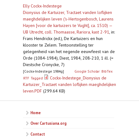
Elly Cockx-Indestege
Dionysius de Kartuizer, Tractaet vanden loflijken
maeghdelijken leven ('s-Hertogenbosch, Laurens
Hayen [voor de kartuizers te Vught], ca. 1510) —
UB Utrecht, coll. Thomaasse, Rariora, kast 2-91
,
in:
Frans Hendrickx (ed.), De Kartuizers en hun
klooster te Zelem. Tentoonstelling ter
gelegenheid van het negende eeuwfeest van de
Orde (1084-1984), Diest, 1984, 208-210, 1 ill. (=
Diestsche Cronycke, 7)
[Cockx-Indestege 1984g]
Google Scholar
BibTex
Cockx-Indestege_Dionysius de
RTF
Tagged
Kartuizer_Tractaet vanden loflijken maeghdelijken
leven.PDF
(299.64 KB)
Home
Over Cartusiana.org
Contact