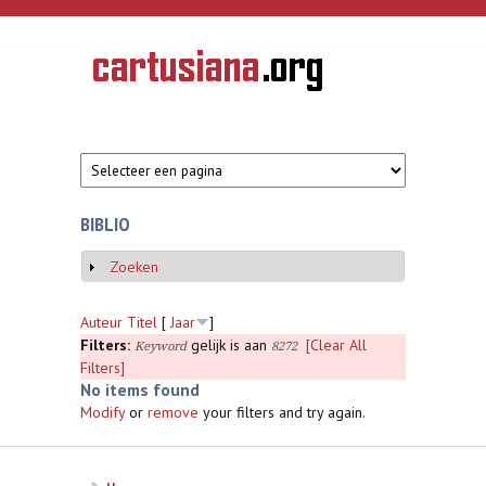
Overslaan en naar de inhoud gaan
CARTUSIANA
Geschiedenis
van de
kartuizerorde
in de
Nederlanden
BIBLIO
Zoeken
Weergeven
Auteur
Titel
[
Jaar
]
Filters:
gelijk is aan
[Clear All
Keyword
8272
Filters]
No items found
Modify
or
remove
your filters and try again.