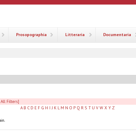
ANA
Prosopographia
Litteraria
Documentaria
All Filters]
A
B
C
D
E
F
G
H
I
J
K
L
M
N
O
P
Q
R
S
T
U
V
W
X
Y
Z
in.