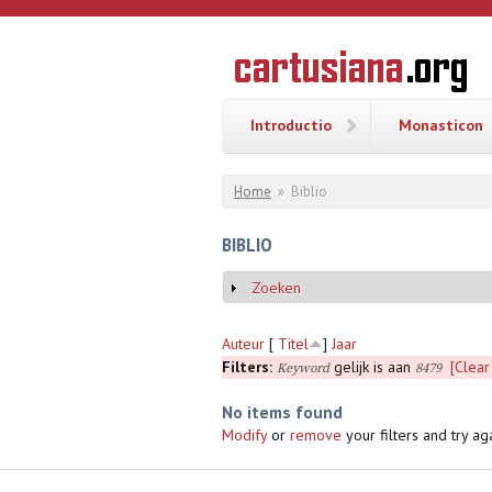
Overslaan en naar de inhoud gaan
CARTUSI
Geschiedenis
van de
kartuizerorde
in de
Nederlanden
Introductio
Monasticon
U bent hier
Home
»
Biblio
BIBLIO
Zoeken
Weergeven
Auteur
[
Titel
]
Jaar
Filters:
gelijk is aan
[Clear 
Keyword
8479
No items found
Modify
or
remove
your filters and try aga