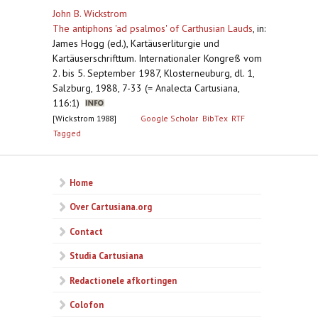
John B. Wickstrom
The antiphons 'ad psalmos' of Carthusian Lauds
,
in:
James Hogg (ed.), Kartäuserliturgie und
Kartäuserschrifttum. Internationaler Kongreß vom
2. bis 5. September 1987, Klosterneuburg, dl. 1,
Salzburg, 1988, 7-33 (= Analecta Cartusiana,
116:1)
[Wickstrom 1988]
Google Scholar
BibTex
RTF
Tagged
Home
Over Cartusiana.org
Contact
Studia Cartusiana
Redactionele afkortingen
Colofon