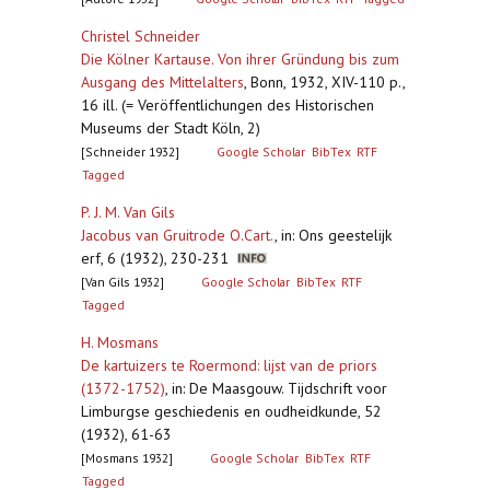
Christel Schneider
Die Kölner Kartause. Von ihrer Gründung bis zum
Ausgang des Mittelalters
,
Bonn, 1932, XIV-110 p.,
16 ill. (= Veröffentlichungen des Historischen
Museums der Stadt Köln, 2)
[Schneider 1932]
Google Scholar
BibTex
RTF
Tagged
P. J. M. Van Gils
Jacobus van Gruitrode O.Cart.
,
in: Ons geestelijk
erf, 6 (1932), 230-231
[Van Gils 1932]
Google Scholar
BibTex
RTF
Tagged
H. Mosmans
De kartuizers te Roermond: lijst van de priors
(1372-1752)
,
in: De Maasgouw. Tijdschrift voor
Limburgse geschiedenis en oudheidkunde, 52
(1932), 61-63
[Mosmans 1932]
Google Scholar
BibTex
RTF
Tagged