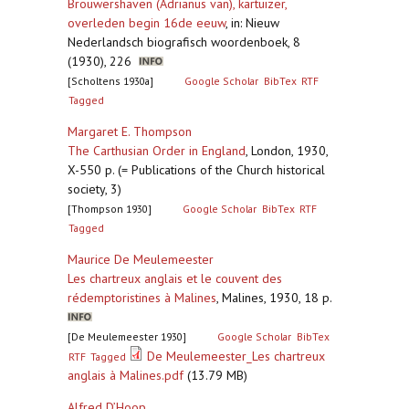
Brouwershaven (Adrianus van), kartuizer,
overleden begin 16de eeuw
,
in: Nieuw
Nederlandsch biografisch woordenboek, 8
(1930), 226
[Scholtens 1930a]
Google Scholar
BibTex
RTF
Tagged
Margaret E. Thompson
The Carthusian Order in England
,
London, 1930,
X-550 p. (= Publications of the Church historical
society, 3)
[Thompson 1930]
Google Scholar
BibTex
RTF
Tagged
Maurice De Meulemeester
Les chartreux anglais et le couvent des
rédemptoristines à Malines
,
Malines, 1930, 18 p.
[De Meulemeester 1930]
Google Scholar
BibTex
De Meulemeester_Les chartreux
RTF
Tagged
anglais à Malines.pdf
(13.79 MB)
Alfred D’Hoop