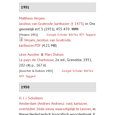
1931
Mattheus Verjans
Jacobus van Gruitrode, karthuizer († 1475)
,
in: Ons
geestelijk erf, 5 (1931), 435-470
[Verjans 1931]
Google Scholar
BibTex
RTF
Tagged
Verjans_Jacobus van Gruitrode,
karthuizer.PDF
(4.21 MB)
Léon Auscher
&
Marc Dubois
Le pays de Chartreuse
,
2e ed., Grenoble, 1931,
202-(4) p., 167 ill.
[Auscher & Dubois 1925]
Google Scholar
BibTex
RTF
Tagged
1930
H. J. J. Scholtens
Amsterdam (Andries Andriesz. van), kartuizer,
overleden 16de eeuw, waarschijnlijk te Leuven
,
in:
Nieuw Nederlandsch biografisch woordenboek, 8