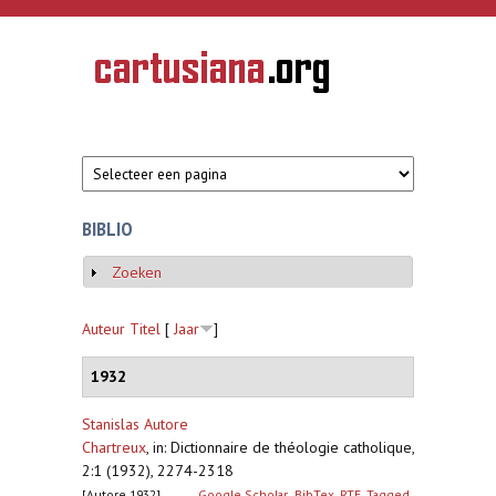
Overslaan en naar de inhoud gaan
CARTUSIANA
Geschiedenis
van de
kartuizerorde
in de
Nederlanden
BIBLIO
Zoeken
Weergeven
Auteur
Titel
[
Jaar
]
1932
Stanislas Autore
Chartreux
,
in: Dictionnaire de théologie catholique,
2:1 (1932), 2274-2318
[Autore 1932]
Google Scholar
BibTex
RTF
Tagged