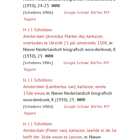
(1930), 24-25
[Scholtens 1930b]
Google Scholar
BibTex
RTF
Tagged
H. J. J. Scholtens
Amsterdam (Arnoldus Martini de), kartuizer,
overleden te Utrecht 21 juli omstreeks 1508
,
in:
Nieuw Nederlandsch biografisch woordenboek, 8
(1930), 25
[Scholtens 1930c]
Google Scholar
BibTex
RTF
Tagged
H. J. J. Scholtens
Amsterdam (Lambertus van), kartuizer, einde
15de eeuw
,
in: Nieuw Nederlandsch biografisch
woordenboek, 8 (1930), 25
[Scholtens 1930d]
Google Scholar
BibTex
RTF
Tagged
H. J. J. Scholtens
Amsterdam (Pieter van), kartuizer, leefde in de 1e
helft der 16de eeuw te Leuven
,
in: Nieuw