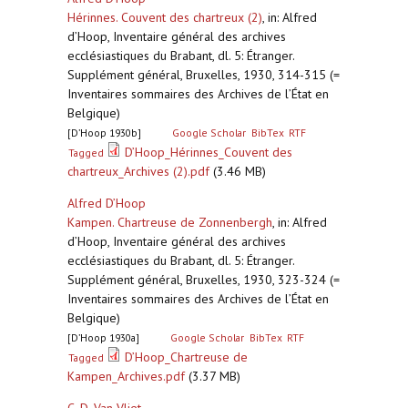
Hérinnes. Couvent des chartreux (2)
,
in: Alfred
d’Hoop, Inventaire général des archives
ecclésiastiques du Brabant, dl. 5: Étranger.
Supplément général, Bruxelles, 1930, 314-315 (=
Inventaires sommaires des Archives de l’État en
Belgique)
[D’Hoop 1930b]
Google Scholar
BibTex
RTF
D’Hoop_Hérinnes_Couvent des
Tagged
chartreux_Archives (2).pdf
(3.46 MB)
Alfred D’Hoop
Kampen. Chartreuse de Zonnenbergh
,
in: Alfred
d’Hoop, Inventaire général des archives
ecclésiastiques du Brabant, dl. 5: Étranger.
Supplément général, Bruxelles, 1930, 323-324 (=
Inventaires sommaires des Archives de l’État en
Belgique)
[D’Hoop 1930a]
Google Scholar
BibTex
RTF
D’Hoop_Chartreuse de
Tagged
Kampen_Archives.pdf
(3.37 MB)