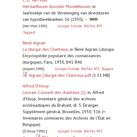
C. D. Van Vliet
Het karthuizer klooster Monnikhuizen
,
in:
Jaarboekje van de Vereeniging van directeuren
van hypotheekbanken, 16 (1930), –
[Van Vliet 1930]
Google Scholar
BibTex
RTF
Tagged
René Aigrain
La liturgie des Chartreux
,
in: René Aigrain, Liturigia.
Encyclopédie populaire des connaissances
liturgiques, Paris, 1930, 841-846
[Aigrain 1930]
Google Scholar
BibTex
RTF
Tagged
Aigrain_Liturgie des Chartreux.pdf
(1.31 MB)
Alfred D’Hoop
Louvain. Couvent des chartreux (2)
,
in: Alfred
d’Hoop, Inventaire général des archives
ecclésiastiques du Brabant, dl. 5: Étranger.
Supplément général, Bruxelles, 1930, 316 (=
Inventaires sommaires des Archives de l’État en
Belgique)
[D’Hoop 1930c]
Google Scholar
BibTex
RTF