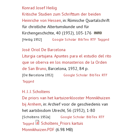
Konrad Josef Heilig
Kritische Studien zum Schrifttum der beiden
Heinriche von Hessen
,
in: Römische Quartalschrift
für christliche Altertumskunde und für
Kirchengeschichte, 40 (1932), 105-176
[Heilig 1932]
Google Scholar
BibTex
RTF
Tagged
José Oriol De Barcelona
Liturgia cartujana. Apuntes para el estudio del rito
que se oberva en los monasterios de la Orden
de San Bruno
,
Barcelona, 1932, 84 p.
[De Barcelona 1932]
Google Scholar
BibTex
RTF
Tagged
H. J. J. Scholtens
De priors van het kartuizerklooster Monnikhuizen
bij Arnhem
,
in: Archief voor de geschiedenis van
het aartsbisdom Utrecht, 56 (1932), 1-80
[Scholtens 1932a]
Google Scholar
BibTex
RTF
Scholtens_Priors kartuis
Tagged
Monnikhuizen.PDF
(6.98 MB)