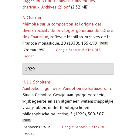
D’Hoop_Louvain. Couvent des
Tagged
chartreux_Archives (2).pdf
(2.32 MB)
A. Charrou
Mémoire sur la composition et l'origine des
divers recueils de privilèges généraux de l'Ordre
des Chartreux
,
in: Revue Mabillon. Archives de la
Francde monastique, 20 (1930), 155-199
[Charrou 1930]
Google Scholar
BibTex
RTF
Tagged
1929
H. J. J. Scholtens
Aanteekeningen over Vondel en de kartuizers
,
in:
Studia Catholica. Gewijd aan godgeleerdheid,
wijsbegeerte en aan algemeen wetenschappeljke
vraagstukken, onder theologische en
philosophische belichting, 5 (1929), 300-307
[Scholtens 1929b]
Google Scholar
BibTex
RTF
Tagged