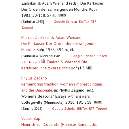
Zadnikar & Adam Wienand (eds.), Die Kartäuser.
Der Orden der schweigenden Mönche, Köln,
1983, 50-138, 57 ill.
[Zadnikar 1983]
Google Scholar
BibTex
RTF
Tagged
Marijan Zadnikar
&
Adam Wienand
Die Kartäuser. Der Orden der schweigenden
Mönche
,
Köln, 1983, 394 p., ill.
[Zadnikar & Wienand 1983]
Google Scholar
BibTex
Zanikar & Wienand_Die
RTF
Tagged
Kartäuser_Inhaltsverzeichnis.pdf
(1.3 MB)
Phyllis Zagano
Remembring tradition: women's monastic rituals
and the Diaconate
,
in: Phyllis Zagano (ed.),
Women's deacons? Essays with answers,
Collegeville (Minnesota), 2016, 191-218
[Zagano 2016]
Google Scholar
BibTex
RTF
Tagged
Volker Zapf
Heinrich von Coesfeld (Henricus Kemenade,