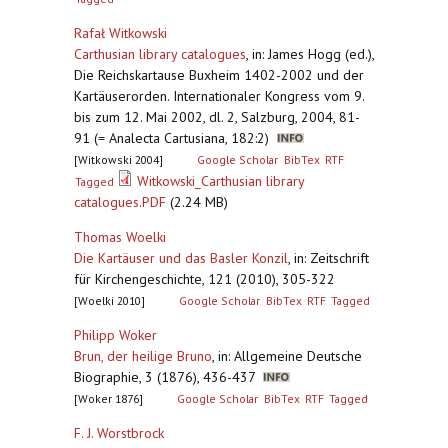
Rafał Witkowski
Carthusian library catalogues
,
in: James Hogg (ed.),
Die Reichskartause Buxheim 1402-2002 und der
Kartäuserorden. Internationaler Kongress vom 9.
bis zum 12. Mai 2002, dl. 2, Salzburg, 2004, 81-
91 (= Analecta Cartusiana, 182:2)
[Witkowski 2004]
Google Scholar
BibTex
RTF
Witkowski_Carthusian library
Tagged
catalogues.PDF
(2.24 MB)
Thomas Woelki
Die Kartäuser und das Basler Konzil
,
in: Zeitschrift
für Kirchengeschichte, 121 (2010), 305-322
[Woelki 2010]
Google Scholar
BibTex
RTF
Tagged
Philipp Woker
Brun, der heilige Bruno
,
in: Allgemeine Deutsche
Biographie, 3 (1876), 436-437
[Woker 1876]
Google Scholar
BibTex
RTF
Tagged
F. J. Worstbrock