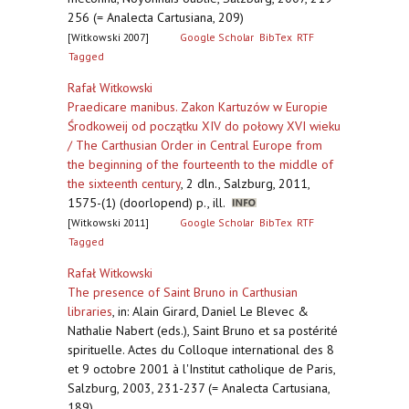
256 (= Analecta Cartusiana, 209)
[Witkowski 2007]
Google Scholar
BibTex
RTF
Tagged
Rafał Witkowski
Praedicare manibus. Zakon Kartuzów w Europie
Środkoweij od początku XIV do połowy XVI wieku
/ The Carthusian Order in Central Europe from
the beginning of the fourteenth to the middle of
the sixteenth century
,
2 dln., Salzburg, 2011,
1575-(1) (doorlopend) p., ill.
[Witkowski 2011]
Google Scholar
BibTex
RTF
Tagged
Rafał Witkowski
The presence of Saint Bruno in Carthusian
libraries
,
in: Alain Girard, Daniel Le Blevec &
Nathalie Nabert (eds.), Saint Bruno et sa postérité
spirituelle. Actes du Colloque international des 8
et 9 octobre 2001 à l'Institut catholique de Paris,
Salzburg, 2003, 231-237 (= Analecta Cartusiana,
189)