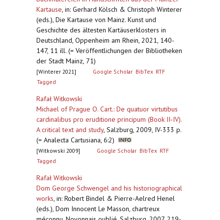
Kartause
,
in: Gerhard Kölsch & Christoph Winterer
(eds.), Die Kartause von Mainz. Kunst und
Geschichte des ältesten Kartäuserklosters in
Deutschland, Oppenheim am Rhein, 2021, 140-
147, 11 ill. (= Veröffentlichungen der Bibliotheken
der Stadt Mainz, 71)
[Winterer 2021]
Google Scholar
BibTex
RTF
Tagged
Rafał Witkowski
Michael of Prague O. Cart.: De quatuor virtutibus
cardinalibus pro eruditione principum (Book II‐IV).
A critical text and study
,
Salzburg, 2009, IV-333 p.
(= Analecta Cartusiana, 6:2)
[Witkowski 2009]
Google Scholar
BibTex
RTF
Tagged
Rafał Witkowski
Dom George Schwengel and his historiographical
works
,
in: Robert Bindel & Pierre-Aelred Henel
(eds.), Dom Innocent Le Masson, chartreux
méconnu, Noyonnais oublié, Salzburg, 2007, 219-