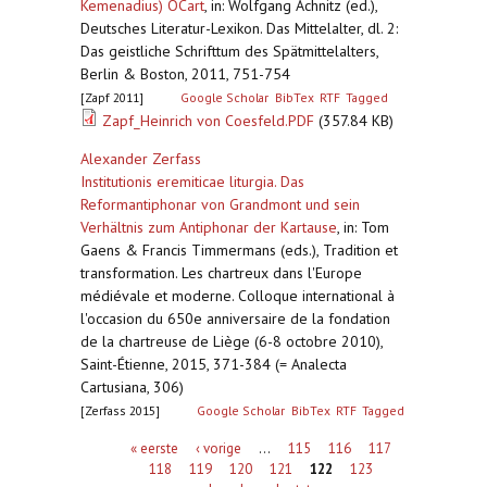
Kemenadius) OCart
,
in: Wolfgang Achnitz (ed.),
Deutsches Literatur-Lexikon. Das Mittelalter, dl. 2:
Das geistliche Schrifttum des Spätmittelalters,
Berlin & Boston, 2011, 751-754
[Zapf 2011]
Google Scholar
BibTex
RTF
Tagged
Zapf_Heinrich von Coesfeld.PDF
(357.84 KB)
Alexander Zerfass
Institutionis eremiticae liturgia. Das
Reformantiphonar von Grandmont und sein
Verhältnis zum Antiphonar der Kartause
,
in: Tom
Gaens & Francis Timmermans (eds.), Tradition et
transformation. Les chartreux dans l'Europe
médiévale et moderne. Colloque international à
l'occasion du 650e anniversaire de la fondation
de la chartreuse de Liège (6-8 octobre 2010),
Saint-Étienne, 2015, 371-384 (= Analecta
Cartusiana, 306)
[Zerfass 2015]
Google Scholar
BibTex
RTF
Tagged
Pagina's
« eerste
‹ vorige
…
115
116
117
118
119
120
121
122
123