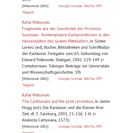
[Witkowski 2003]
Google Scholar
BibTex
RTF
Tagged
Rafał Witkowski
Fragmente aus der Geschichte der Provincia
Saxoniae - Kontemplative Kartäuserklöster in den
Hansestädten des späten Mittelalters
,
in: Sönke
Lorenz (ed), Bücher, Bibliotheken und Schriftkultur
der Kartäuser. Festgabe zum 65. Geburtstag von
Edward Potkowski, Stuttgart, 2002, 129-149 (=
Contubernium. Tübinger Beiträge zur Universitäts-
und Wissenschaftsgeschichte, 59)
[Witkowski 2002]
Google Scholar
BibTex
RTF
Tagged
Rafał Witkowski
The Carthusians and the print revolution
,
in: James
Hogg (ed.), Die Kartäuser und die Künste ihrer
Zeit, dl. 3, Salzburg, 2001, 21-116, 1 ill. (=
Analecta Cartusiana, 157:3)
[Witkowski 2001]
Google Scholar
BibTex
RTF
Tagged