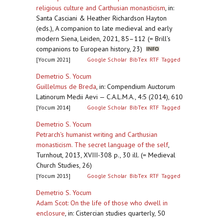
religious culture and Carthusian monasticism
,
in:
Santa Casciani & Heather Richardson Hayton
(eds.), A companion to late medieval and early
modern Siena, Leiden, 2021, 85–112 (= Brill’s
companions to European history, 23)
[Yocum 2021]
Google Scholar
BibTex
RTF
Tagged
Demetrio S. Yocum
Guillelmus de Breda
,
in: Compendium Auctorum
Latinorum Medii Aevi — C.A.L.M.A., 4:5 (2014), 610
[Yocum 2014]
Google Scholar
BibTex
RTF
Tagged
Demetrio S. Yocum
Petrarch's humanist writing and Carthusian
monasticism. The secret language of the self
,
Turnhout, 2013, XVIII-308 p., 30 ill. (= Medieval
Church Studies, 26)
[Yocum 2013]
Google Scholar
BibTex
RTF
Tagged
Demetrio S. Yocum
Adam Scot: On the life of those who dwell in
enclosure
,
in: Cistercian studies quarterly, 50