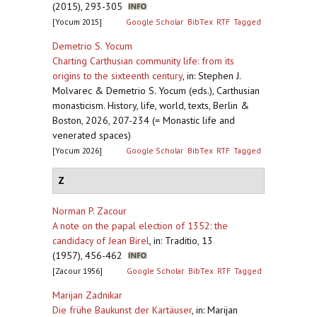
(2015), 293-305
[Yocum 2015]
Google Scholar
BibTex
RTF
Tagged
Demetrio S. Yocum
Charting Carthusian community life: from its
origins to the sixteenth century
,
in: Stephen J.
Molvarec & Demetrio S. Yocum (eds.), Carthusian
monasticism. History, life, world, texts, Berlin &
Boston, 2026, 207-234 (= Monastic life and
venerated spaces)
[Yocum 2026]
Google Scholar
BibTex
RTF
Tagged
Z
Norman P. Zacour
A note on the papal election of 1352: the
candidacy of Jean Birel
,
in: Traditio, 13
(1957), 456-462
[Zacour 1956]
Google Scholar
BibTex
RTF
Tagged
Marijan Zadnikar
Die frühe Baukunst der Kartäuser
,
in: Marijan