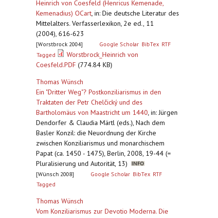
Heinrich von Coesfeld (Henricus Kemenade,
Kemenadius) OCart
,
in: Die deutsche Literatur des
Mittelalters. Verfasserlexikon, 2e ed., 11
(2004), 616-623
[Worstbrock 2004]
Google Scholar
BibTex
RTF
Worstbrock_Heinrich von
Tagged
Coesfeld.PDF
(774.84 KB)
Thomas Wünsch
Ein "Dritter Weg"? Postkonziliarismus in den
Traktaten der Petr Chelčický und des
Bartholomäus von Maastricht um 1440
,
in: Jürgen
Dendorfer & Claudia Märtl (eds.), Nach dem
Basler Konzil: die Neuordnung der Kirche
zwischen Konziliarismus und monarchischem
Papat (ca. 1450 - 1475), Berlin, 2008, 19-44 (=
Pluralisierung und Autorität, 13)
[Wünsch 2008]
Google Scholar
BibTex
RTF
Tagged
Thomas Wünsch
Vom Konziliarismus zur Devotio Moderna. Die