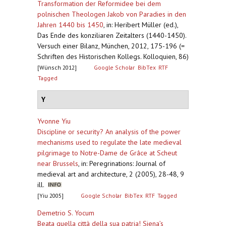
Transformation der Reformidee bei dem
polnischen Theologen Jakob von Paradies in den
Jahren 1440 bis 1450
,
in: Heribert Müller (ed.),
Das Ende des konziliaren Zeitalters (1440-1450).
Versuch einer Bilanz, München, 2012, 175-196 (=
Schriften des Historischen Kollegs. Kolloquien, 86)
[Wünsch 2012]
Google Scholar
BibTex
RTF
Tagged
Y
Yvonne Yiu
Discipline or security? An analysis of the power
mechanisms used to regulate the late medieval
pilgrimage to Notre-Dame de Grâce at Scheut
near Brussels
,
in: Peregrinations: Journal of
medieval art and architecture, 2 (2005), 28-48, 9
ill.
[Yiu 2005]
Google Scholar
BibTex
RTF
Tagged
Demetrio S. Yocum
Beata quella città della sua patria! Siena’s