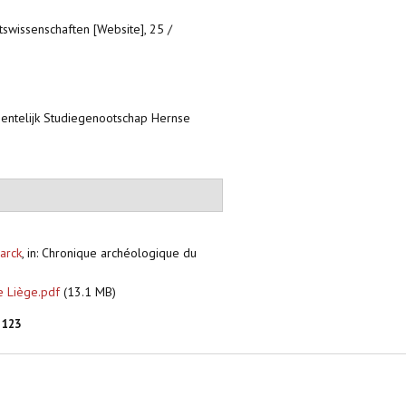
tswissenschaften [Website], 25 /
entelijk Studiegenootschap Hernse
Marck
,
in: Chronique archéologique du
e Liège.pdf
(13.1 MB)
123