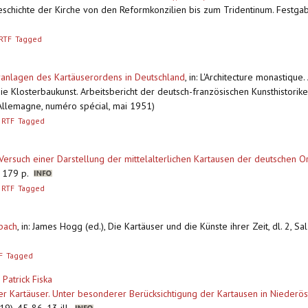
Geschichte der Kirche von den Reformkonzilien bis zum Tridentinum. Festga
RTF
Tagged
eranlagen des Kartäuserordens in Deutschland
,
in: L'Architecture monastique
Die Klosterbaukunst. Arbeitsbericht der deutsch-französischen Kunsthistori
e-Allemagne, numéro spécial, mai 1951)
RTF
Tagged
Versuch einer Darstellung der mittelalterlichen Kartausen der deutschen 
9, 179 p.
RTF
Tagged
bach
,
in: James Hogg (ed.), Die Kartäuser und die Künste ihrer Zeit, dl. 2, Sa
F
Tagged
&
Patrick Fiska
er Kartäuser. Unter besonderer Berücksichtigung der Kartausen in Niederös