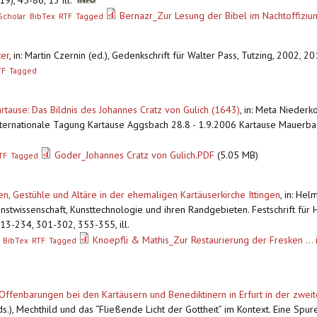
9), 45-86, 13 ill.
Bernazr_Zur Lesung der Bibel im Nachtoffiziu
Scholar
BibTex
RTF
Tagged
ter
,
in: Martin Czernin (ed.), Gedenkschrift für Walter Pass, Tutzing, 2002, 2
TF
Tagged
ause: Das Bildnis des Johannes Cratz von Gulich (1643)
,
in: Meta Niederk
ernationale Tagung Kartause Aggsbach 28.8 - 1.9.2006 Kartause Mauerbach
Goder_Johannes Cratz von Gulich.PDF
(5.05 MB)
TF
Tagged
en, Gestühle und Altäre in der ehemaligen Kartäuserkirche Ittingen
,
in: Hel
unstwissenschaft, Kunsttechnologie und ihren Randgebieten. Festschrift f
13-234, 301-302, 353-355, ill.
Knoepfli & Mathis_Zur Restaurierung der Fresken ...
BibTex
RTF
Tagged
Offenbarungen bei den Kartäusern und Benediktinern in Erfurt in der zweit
.), Mechthild und das “Fließende Licht der Gottheit” im Kontext. Eine Spu