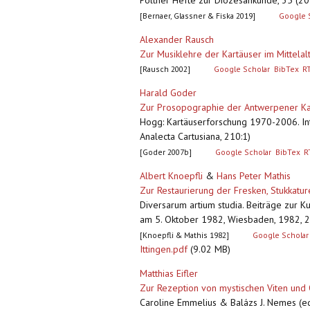
Pöltner Hefte zur Diözesankunde, 35 (201
[Bernaer, Glassner & Fiska 2019]
Google 
Alexander Rausch
Zur Musiklehre der Kartäuser im Mittelal
[Rausch 2002]
Google Scholar
BibTex
R
Harald Goder
Zur Prosopographie der Antwerpener Kart
Hogg: Kartäuserforschung 1970-2006. Int
Analecta Cartusiana, 210:1)
[Goder 2007b]
Google Scholar
BibTex
R
Albert Knoepfli
&
Hans Peter Mathis
Zur Restaurierung der Fresken, Stukkatur
Diversarum artium studia. Beiträge zur K
am 5. Oktober 1982, Wiesbaden, 1982, 2
[Knoepfli & Mathis 1982]
Google Scholar
Ittingen.pdf
(9.02 MB)
Matthias Eifler
Zur Rezeption von mystischen Viten und 
Caroline Emmelius & Balázs J. Nemes (eds