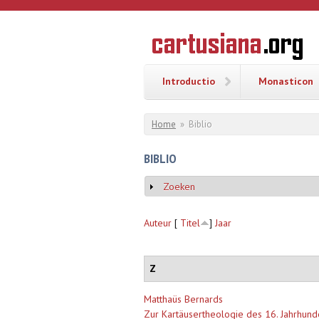
Overslaan en naar de inhoud gaan
CARTUSI
Geschiedenis
van de
kartuizerorde
in de
Nederlanden
Introductio
Monasticon
U bent hier
Home
»
Biblio
BIBLIO
Zoeken
Weergeven
Auteur
[
Titel
]
Jaar
Z
Matthaüs Bernards
Zur Kartäusertheologie des 16. Jahrhunde