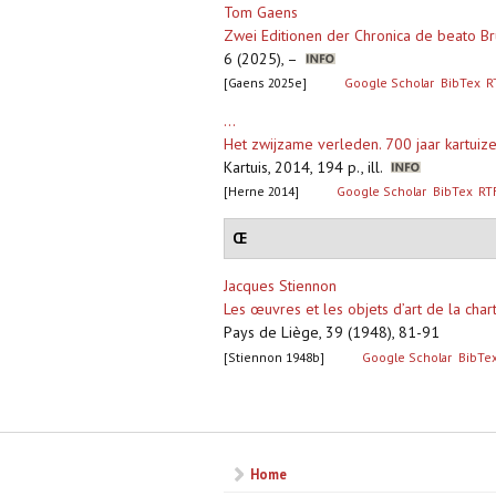
Tom Gaens
Zwei Editionen der Chronica de beato Br
6 (2025), –
[Gaens 2025e]
Google Scholar
BibTex
R
...
Het zwijzame verleden. 700 jaar kartuiz
Kartuis, 2014, 194 p., ill.
[Herne 2014]
Google Scholar
BibTex
RT
Œ
Jacques Stiennon
Les œuvres et les objets d’art de la char
Pays de Liège, 39 (1948), 81-91
[Stiennon 1948b]
Google Scholar
BibTe
Pagina's
Home