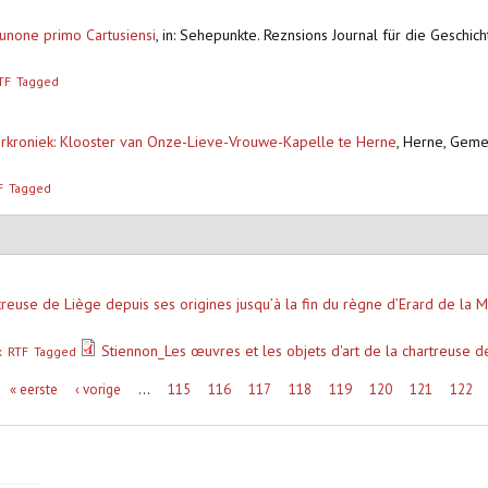
unone primo Cartusiensi
,
in: Sehepunkte. Reznsions Journal für die Geschich
TF
Tagged
erkroniek: Klooster van Onze-Lieve-Vrouwe-Kapelle te Herne
,
Herne, Geme
F
Tagged
treuse de Liège depuis ses origines jusqu’à la fin du règne d’Erard de la 
Stiennon_Les œuvres et les objets d'art de la chartreuse d
x
RTF
Tagged
« eerste
‹ vorige
…
115
116
117
118
119
120
121
122