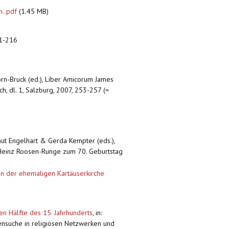
m..pdf
(1.45 MB)
01-216
orn-Bruck (ed.), Liber Amicorum James
, dl. 1, Salzburg, 2007, 253-257 (=
mut Engelhart & Gerda Kempter (eds.),
ür Heinz Roosen-Runge zum 70. Geburtstag
 in der ehemaligen Kartäuserkirche
en Hälfte des 15. Jahrhunderts
,
in:
rensuche in religiösen Netzwerken und