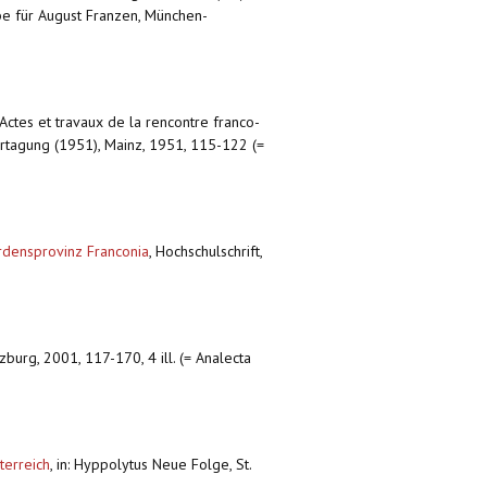
be für August Franzen, München-
. Actes et travaux de la rencontre franco-
kertagung (1951), Mainz, 1951, 115-122 (=
Ordensprovinz Franconia
,
Hochschulschrift,
lzburg, 2001, 117-170, 4 ill. (= Analecta
terreich
,
in: Hyppolytus Neue Folge, St.