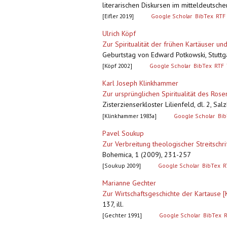
literarischen Diskursen im mitteldeutsche
[Eifler 2019]
Google Scholar
BibTex
RTF
Ulrich Köpf
Zur Spiritualität der frühen Kartäuser un
Geburtstag von Edward Potkowski, Stuttga
[Köpf 2002]
Google Scholar
BibTex
RTF
Karl Joseph Klinkhammer
Zur ursprünglichen Spiritualität des Ros
Zisterzienserkloster Lilienfeld, dl. 2, Sa
[Klinkhammer 1983a]
Google Scholar
Bib
Pavel Soukup
Zur Verbreitung theologischer Streitschri
Bohemica, 1 (2009), 231-257
[Soukup 2009]
Google Scholar
BibTex
R
Marianne Gechter
Zur Wirtschaftsgeschichte der Kartause [
137, ill.
[Gechter 1991]
Google Scholar
BibTex