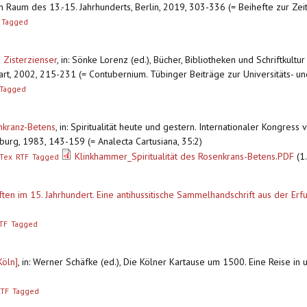
n Raum des 13.-15. Jahrhunderts, Berlin, 2019, 303-336 (= Beihefte zur Zeit
Tagged
d Zisterzienser
,
in: Sönke Lorenz (ed.), Bücher, Bibliotheken und Schriftkult
rt, 2002, 215-231 (= Contubernium. Tübinger Beiträge zur Universitäts- un
Tagged
enkranz-Betens
,
in: Spiritualität heute und gestern. Internationaler Kongress 
lzburg, 1983, 143-159 (= Analecta Cartusiana, 35:2)
Klinkhammer_Spiritualität des Rosenkrans-Betens.PDF
(1
Tex
RTF
Tagged
ften im 15. Jahrhundert. Eine antihussitische Sammelhandschrift aus der Erf
TF
Tagged
Köln]
,
in: Werner Schäfke (ed.), Die Kölner Kartause um 1500. Eine Reise in
RTF
Tagged