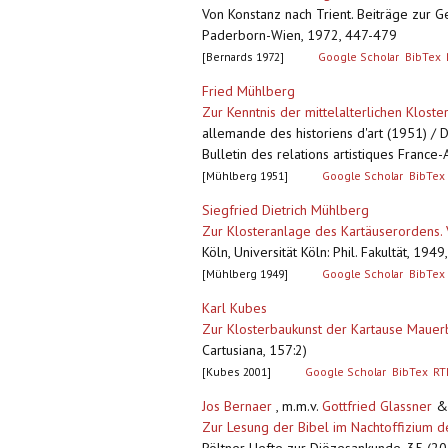
Von Konstanz nach Trient. Beiträge zur 
Paderborn-Wien, 1972, 447-479
[Bernards 1972]
Google Scholar
BibTex
Fried Mühlberg
Zur Kenntnis der mittelalterlichen Klost
allemande des historiens d'art (1951) / 
Bulletin des relations artistiques Franc
[Mühlberg 1951]
Google Scholar
BibTex
Siegfried Dietrich Mühlberg
Zur Klosteranlage des Kartäuserordens. 
Köln, Universität Köln: Phil. Fakultät, 194
[Mühlberg 1949]
Google Scholar
BibTex
Karl Kubes
Zur Klosterbaukunst der Kartause Mauer
Cartusiana, 157:2)
[Kubes 2001]
Google Scholar
BibTex
RT
Jos Bernaer
, m.m.v.
Gottfried Glassner
Zur Lesung der Bibel im Nachtoffizium d