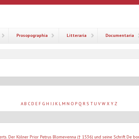
ANA
Prosopographia
Litteraria
Documentaria
A
B
C
D
E
F
G
H
I
J
K
L
M
N
O
P
Q
R
S
T
U
V
W
X
Y
Z
rts. Der Kölner Prior Petrus Blomevenna († 1536) und seine Schrift De bon