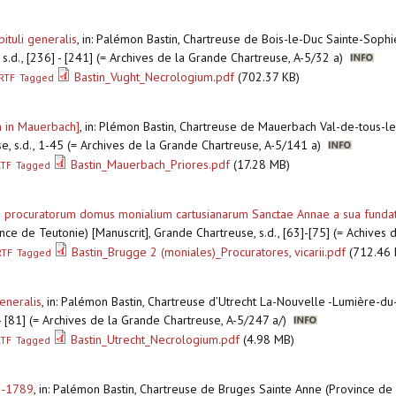
ituli generalis
,
in: Palémon Bastin, Chartreuse de Bois-le-Duc Sainte-Soph
 s.d., [236] - [241] (= Archives de la Grande Chartreuse, A-5/32 a)
Bastin_Vught_Necrologium.pdf
(702.37 KB)
RTF
Tagged
m in Mauerbach]
,
in: Plémon Bastin, Chartreuse de Mauerbach Val-de-tous-le
se, s.d., 1-45 (= Archives de la Grande Chartreuse, A-5/141 a)
Bastin_Mauerbach_Priores.pdf
(17.28 MB)
RTF
Tagged
 procuratorum domus monialium cartusianarum Sanctae Annae a sua funda
ce de Teutonie) [Manuscrit], Grande Chartreuse, s.d., [63]-[75] (= Achives
Bastin_Brugge 2 (moniales)_Procuratores, vicarii.pdf
(712.46 
RTF
Tagged
generalis
,
in: Palémon Bastin, Chartreuse d’Utrecht La-Nouvelle -Lumière-du
] - [81] (= Archives de la Grande Chartreuse, A-5/247 a/)
Bastin_Utrecht_Necrologium.pdf
(4.98 MB)
RTF
Tagged
2-1789
,
in: Palémon Bastin, Chartreuse de Bruges Sainte Anne (Province de 