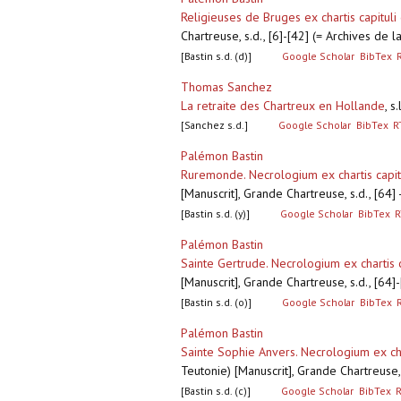
Religieuses de Bruges ex chartis capituli
Chartreuse, s.d., [6]-[42] (= Archives de
[Bastin s.d. (d)]
Google Scholar
BibTex
Thomas Sanchez
La retraite des Chartreux en Hollande
,
s.
[Sanchez s.d.]
Google Scholar
BibTex
R
Palémon Bastin
Ruremonde. Necrologium ex chartis capit
[Manuscrit], Grande Chartreuse, s.d., [64
[Bastin s.d. (y)]
Google Scholar
BibTex
R
Palémon Bastin
Sainte Gertrude. Necrologium ex chartis c
[Manuscrit], Grande Chartreuse, s.d., [64
[Bastin s.d. (o)]
Google Scholar
BibTex
Palémon Bastin
Sainte Sophie Anvers. Necrologium ex char
Teutonie) [Manuscrit], Grande Chartreuse,
[Bastin s.d. (c)]
Google Scholar
BibTex