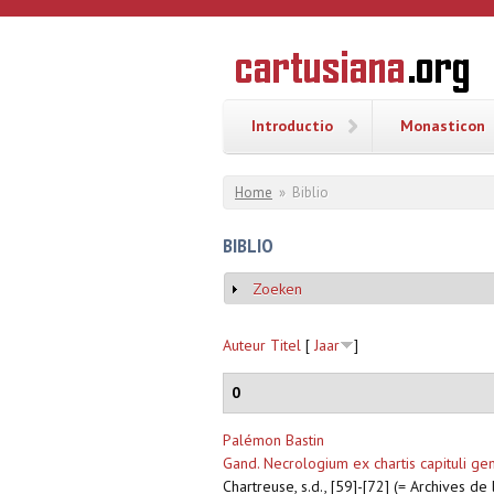
Overslaan en naar de inhoud gaan
CARTUSI
Geschiedenis
van de
kartuizerorde
in de
Nederlanden
Introductio
Monasticon
U bent hier
Home
»
Biblio
BIBLIO
Zoeken
Weergeven
Auteur
Titel
[
Jaar
]
0
Palémon Bastin
Gand. Necrologium ex chartis capituli gen
Chartreuse, s.d., [59]-[72] (= Archives d