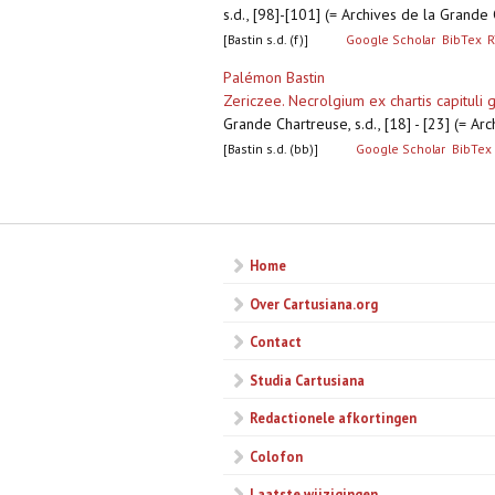
s.d., [98]-[101] (= Archives de la Grand
[Bastin s.d. (f)]
Google Scholar
BibTex
R
Palémon Bastin
Zericzee. Necrolgium ex chartis capituli 
Grande Chartreuse, s.d., [18] - [23] (= A
[Bastin s.d. (bb)]
Google Scholar
BibTex
Pagina's
Home
Over Cartusiana.org
Contact
Studia Cartusiana
Redactionele afkortingen
Colofon
Laatste wijzigingen