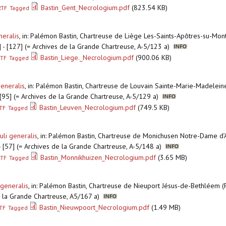
Bastin_Gent_Necrologium.pdf
(823.54 KB)
RTF
Tagged
neralis
,
in: Palémon Bastin, Chartreuse de Liège Les-Saints-Apôtres-su-Mont
4] - [127] (= Archives de la Grande Chartreuse, A-5/123 a)
Bastin_Liege._Necrologium.pdf
(900.06 KB)
RTF
Tagged
generalis
,
in: Palémon Bastin, Chartreuse de Louvain Sainte-Marie-Madelein
]-[95] (= Archives de la Grande Chartreuse, A-5/129 a)
Bastin_Leuven_Necrologium.pdf
(749.5 KB)
TF
Tagged
uli generalis
,
in: Palémon Bastin, Chartreuse de Monichusen Notre-Dame d’
] - [57] (= Archives de la Grande Chartreuse, A-5/148 a)
Bastin_Monnikhuizen_Necrologium.pdf
(3.65 MB)
RTF
Tagged
 generalis
,
in: Palémon Bastin, Chartreuse de Nieuport Jésus-de-Bethléem (
 de la Grande Chartreuse, A5/167 a)
Bastin_Nieuwpoort_Necrologium.pdf
(1.49 MB)
TF
Tagged