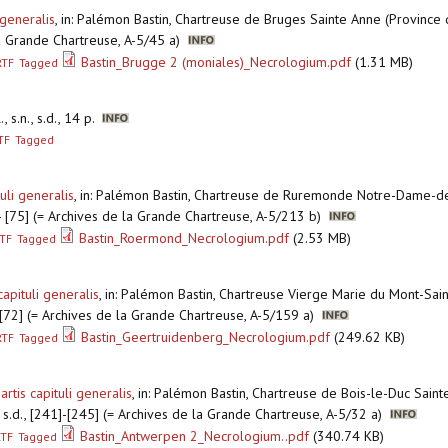
 generalis
,
in: Palémon Bastin, Chartreuse de Bruges Sainte Anne (Province 
 la Grande Chartreuse, A-5/45 a)
Bastin_Brugge 2 (moniales)_Necrologium.pdf
(1.31 MB)
RTF
Tagged
l., s.n., s.d., 14 p.
TF
Tagged
uli generalis
,
in: Palémon Bastin, Chartreuse de Ruremonde Notre-Dame-de
] - [75] (= Archives de la Grande Chartreuse, A-5/213 b)
Bastin_Roermond_Necrologium.pdf
(2.53 MB)
TF
Tagged
apituli generalis
,
in: Palémon Bastin, Chartreuse Vierge Marie du Mont-Sai
]-[72] (= Archives de la Grande Chartreuse, A-5/159 a)
Bastin_Geertruidenberg_Necrologium.pdf
(249.62 KB)
RTF
Tagged
tis capituli generalis
,
in: Palémon Bastin, Chartreuse de Bois-le-Duc Sain
 s.d., [241]-[245] (= Archives de la Grande Chartreuse, A-5/32 a)
Bastin_Antwerpen 2_Necrologium..pdf
(340.74 KB)
RTF
Tagged