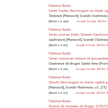
Palémon Bastin
Sainte Sophie. Necrologium ex chartis cap
Teutonie) [Manuscrit], Grande Chartreuse,
[Bastin s.d. (aa)]
Google Scholar
BibTex
Palémon Bastin
Series priorum [Vallis Omnium Sanctoru
supérieure) [Manuscrit], Grande Chartreu
[Bastin s.d. (k)]
Google Scholar
BibTex
Palémon Bastin
Series vicariorum omnium et quorumdam
Chartreuse de Bruges Sainte Anne (Provin
[Bastin s.d. (e)]
Google Scholar
BibTex
Palémon Bastin
Utrecht. Necrologium ex chartis capituli 
[Manuscrit], Grande Vhartreuse, s.d., [73
[Bastin s.d. (z)]
Google Scholar
BibTex
Palémon Bastin
Vicaires de moniales de Bruges 1350/5