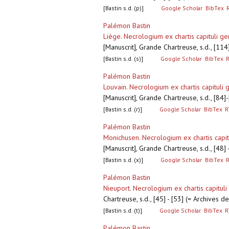
[Bastin s.d. (p)]
Google Scholar
BibTex
Palémon Bastin
Liège. Necrologium ex chartis capituli ge
[Manuscrit], Grande Chartreuse, s.d., [11
[Bastin s.d. (s)]
Google Scholar
BibTex
Palémon Bastin
Louvain. Necrologium ex chartis capituli 
[Manuscrit], Grande Chartreuse, s.d., [84
[Bastin s.d. (r)]
Google Scholar
BibTex
R
Palémon Bastin
Monichusen. Necrologium ex chartis capit
[Manuscrit], Grande Chartreuse, s.d., [48
[Bastin s.d. (x)]
Google Scholar
BibTex
Palémon Bastin
Nieuport. Necrologium ex chartis capituli
Chartreuse, s.d., [45] - [53] (= Archives
[Bastin s.d. (t)]
Google Scholar
BibTex
R
Palémon Bastin