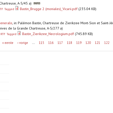
e Chartreuse, A-5/45 a)
Bastin_Brugge 2 (moniales)_Vicarii.pdf
(235.04 KB)
TF
Tagged
generalis
,
in: Palémon Bastin, Chartreuse de Zierikzee Mont-Sion et Saint-Jé
rchives de la Grande Chartreuse, A-5/277 a)
Bastin_Zierikzee_Necrologium.pdf
(745.89 KB)
RTF
Tagged
« eerste
‹ vorige
…
115
116
117
118
119
120
121
122