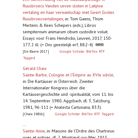
Ruusbroecs Vanden seven sloten in Latijnse
vertaling en haar verwantschap met Geert Grotes
Ruusbroecvertalingen
,
in: Tom Gaens, Thom
Mertens & Kees Schepers (eds.), Libros
sempiternum animarum cibum custodire voluit.
Essays voor Frans Hendrickx, Leuven, 2017, 150-
177, 2 ill. (= Ons geestelijk erf, 88:2-4)
[De Baere 2017 ]
Google Scholar
BibTex
RTF
Tagged
Gérald Chaix
Sainte-Barbe, Cologne et l'Empire au XVIe siècle
,
in: Die Kartäuser in Österreich. Zweiter
Internationaler Kongress über die
Kartäusergeschichte und -spiritualität, vom 11. bis
14. September 1980, Aggsbach, dl. 3, Salzburg,
1981, 96-111 (= Analecta Cartusiana, 83:3)
[Chaix 1981b]
Google Scholar
BibTex
RTF
Tagged
...
Sainte-Anne
,
in: Maisons de l’Ordre des Chartreux:
vues et notices, dl. 2, Montreuil-sur-Mer, 1915,