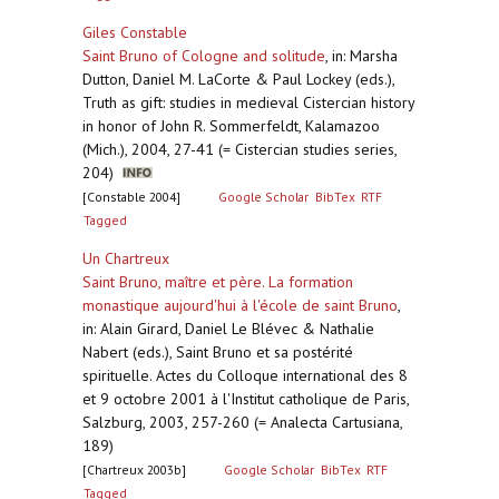
Giles Constable
Saint Bruno of Cologne and solitude
,
in: Marsha
Dutton, Daniel M. LaCorte & Paul Lockey (eds.),
Truth as gift: studies in medieval Cistercian history
in honor of John R. Sommerfeldt, Kalamazoo
(Mich.), 2004, 27-41 (= Cistercian studies series,
204)
[Constable 2004]
Google Scholar
BibTex
RTF
Tagged
Un Chartreux
Saint Bruno, maître et père. La formation
monastique aujourd'hui à l'école de saint Bruno
,
in: Alain Girard, Daniel Le Blévec & Nathalie
Nabert (eds.), Saint Bruno et sa postérité
spirituelle. Actes du Colloque international des 8
et 9 octobre 2001 à l'Institut catholique de Paris,
Salzburg, 2003, 257-260 (= Analecta Cartusiana,
189)
[Chartreux 2003b]
Google Scholar
BibTex
RTF
Tagged