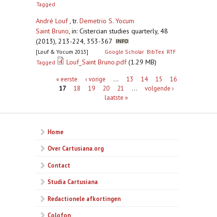
Tagged
André Louf
, tr.
Demetrio S. Yocum
Saint Bruno
,
in: Cistercian studies quarterly, 48
(2013), 213-224, 353-367
[Louf & Yocum 2013]
Google Scholar
BibTex
RTF
Louf_Saint Bruno.pdf
(1.29 MB)
Tagged
Pagina's
« eerste
‹ vorige
…
13
14
15
16
17
18
19
20
21
…
volgende ›
laatste »
Home
Over Cartusiana.org
Contact
Studia Cartusiana
Redactionele afkortingen
Colofon