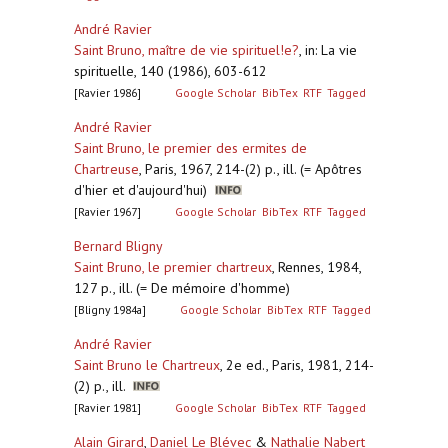
André Ravier
Saint Bruno, maître de vie spirituel!e?
,
in: La vie
spirituelle, 140 (1986), 603-612
[Ravier 1986]
Google Scholar
BibTex
RTF
Tagged
André Ravier
Saint Bruno, le premier des ermites de
Chartreuse
,
Paris, 1967, 214-(2) p., ill. (= Apôtres
d'hier et d'aujourd'hui)
[Ravier 1967]
Google Scholar
BibTex
RTF
Tagged
Bernard Bligny
Saint Bruno, le premier chartreux
,
Rennes, 1984,
127 p., ill. (= De mémoire d'homme)
[Bligny 1984a]
Google Scholar
BibTex
RTF
Tagged
André Ravier
Saint Bruno le Chartreux
,
2e ed., Paris, 1981, 214-
(2) p., ill.
[Ravier 1981]
Google Scholar
BibTex
RTF
Tagged
Alain Girard
,
Daniel Le Blévec
&
Nathalie Nabert