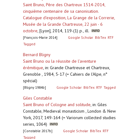
Saint Bruno, Père des Chartreux 1514-2014,
cinquième centenaire de sa canonisation.
Catalogue d'exposition, La Grange de la Correrie,
Musée de la Grande Chartreuse, 22 juin - 6
octobre
,
[Lyon], 2014, 119-(1) p., ill.
[François-Marie 2014]
Google Scholar
BibTex
RTF
Tagged
Bernard Bligny
Saint Bruno ou la réussite de l'aventure
érémitique
,
in: Grande Chartreuse et Chartreux,
Grenoble , 1984, 5-17 (= Cahiers de l'Alpe, n°
spécial)
[Bligny 1984b]
Google Scholar
BibTex
RTF
Tagged
Giles Constable
Saint Bruno of Cologne and solitude
,
in: Giles
Constable, Medieval monasticism , London & New
York, 2017, 149-164 (= Variorum collected studies
series, 1064)
[Constable 2017b]
Google Scholar
BibTex
RTF
Tagged