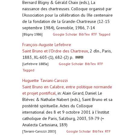
Bernard Bligny & Gérald Chaix (eds.), La
naissance des chartreuses. Colloque organisé par
l'Association pour la célébration du IXe centenaire
de la fondation de la Grande-Chartreuse (12-15
septembre 1984), Grenoble, 1986, 7-14
[Bligny 1986]
Google Scholar
BibTex
RTF
Tagged
François-Auguste Lefebvre
Saint Bruno et l’Ordre des Chartreux
,
2 dln., Paris,
1883, XL-603-(1), 682-(2) p.
[Lefebvre 1883a]
Google Scholar
BibTex
RTF
Tagged
Huguette Taviani-Carozzi
Saint Bruno en Calabre, entre politique normande
et projet pontifical
,
in: Alain Girard, Daniel Le
Blévec & Nathalie Nabert (eds.), Saint Bruno et sa
postérité spirituelle. Actes du Colloque
international des 8 et 9 octobre 2001 à l'Institut
catholique de Paris, Salzburg, 2003, 59-79 (=
Analecta Cartusiana, 189)
[Taviani-Carozzi 2003]
Google Scholar
BibTex
RTF