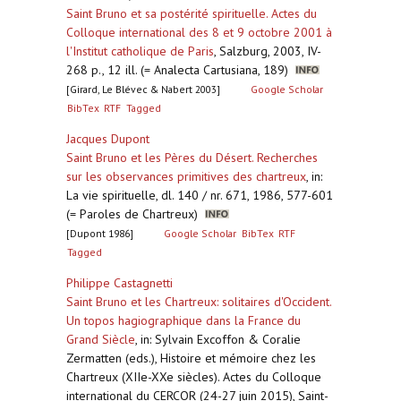
Saint Bruno et sa postérité spirituelle. Actes du
Colloque international des 8 et 9 octobre 2001 à
l'Institut catholique de Paris
,
Salzburg, 2003, IV-
268 p., 12 ill. (= Analecta Cartusiana, 189)
[Girard, Le Blévec & Nabert 2003]
Google Scholar
BibTex
RTF
Tagged
Jacques Dupont
Saint Bruno et les Pères du Désert. Recherches
sur les observances primitives des chartreux
,
in:
La vie spirituelle, dl. 140 / nr. 671, 1986, 577-601
(= Paroles de Chartreux)
[Dupont 1986]
Google Scholar
BibTex
RTF
Tagged
Philippe Castagnetti
Saint Bruno et les Chartreux: solitaires d'Occident.
Un topos hagiographique dans la France du
Grand Siècle
,
in: Sylvain Excoffon & Coralie
Zermatten (eds.), Histoire et mémoire chez les
Chartreux (XIIe-XXe siècles). Actes du Colloque
international du CERCOR (24-27 juin 2015), Saint-