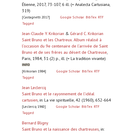
Étienne, 2017, 73-107, 6 ill. (= Analecta Cartusiana,
319)
[Castagnetti 2017]
Google Scholar
BibTex
RTF
Tagged
Jean-Claude Y. Krikorian
&
Gérard C. Krikorian
Saint Bruno et les Chartreux. Album réalisé à
l’occasion du 9e centenaire de l’arrivée de Saint
Bruno et de ses frères au désert de Chartreuse
,
Paris, 1984, 31-(2) p., ill. (= La tradition vivante)
[Krikorian 1984]
Google Scholar
BibTex
RTF
Tagged
Jean Leclercq
Saint Bruno et le rayonnement de l’idéal
cartusien
,
in: La vie spirituelle, 42 (1960), 652-664
[Leclercq 1960]
Google Scholar
BibTex
RTF
Tagged
Bernard Bligny
Saint Bruno et la naissance des chartreuses
,
in: