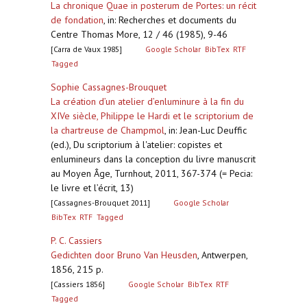
La chronique Quae in posterum de Portes: un récit
de fondation
,
in: Recherches et documents du
Centre Thomas More, 12 / 46 (1985), 9-46
[Carra de Vaux 1985]
Google Scholar
BibTex
RTF
Tagged
Sophie Cassagnes-Brouquet
La création d’un atelier d’enluminure à la fin du
XIVe siècle, Philippe le Hardi et le scriptorium de
la chartreuse de Champmol
,
in: Jean-Luc Deuffic
(ed.), Du scriptorium à l'atelier: copistes et
enlumineurs dans la conception du livre manuscrit
au Moyen Âge, Turnhout, 2011, 367-374 (= Pecia:
le livre et l’écrit, 13)
[Cassagnes-Brouquet 2011]
Google Scholar
BibTex
RTF
Tagged
P. C. Cassiers
Gedichten door Bruno Van Heusden
,
Antwerpen,
1856, 215 p.
[Cassiers 1856]
Google Scholar
BibTex
RTF
Tagged