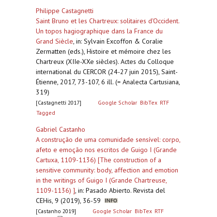
Philippe Castagnetti
Saint Bruno et les Chartreux: solitaires d'Occident.
Un topos hagiographique dans la France du
Grand Siècle
,
in: Sylvain Excoffon & Coralie
Zermatten (eds.), Histoire et mémoire chez les
Chartreux (XIIe-XXe siècles). Actes du Colloque
international du CERCOR (24-27 juin 2015), Saint-
Étienne, 2017, 73-107, 6 ill. (= Analecta Cartusiana,
319)
[Castagnetti 2017]
Google Scholar
BibTex
RTF
Tagged
Gabriel Castanho
A construção de uma comunidade sensível: corpo,
afeto e emoção nos escritos de Guigo I (Grande
Cartuxa, 1109-1136) [The construction of a
sensitive community: body, affection and emotion
in the writings of Guigo I (Grande Chartreuse,
1109-1136) ]
,
in: Pasado Abierto. Revista del
CEHis, 9 (2019), 36-59
[Castanho 2019]
Google Scholar
BibTex
RTF