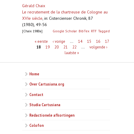
Gérald Chaix
Le recrutement de la chartreuse de Cologne au
XVIe siècle
,
in: Cistercienser Chronik, 87
(1980), 49-56
[Chaix 1980a]
Google Scholar
BibTex
RTF
Tagged
Pagina's
« eerste
‹ vorige
…
14
15
16
17
18
19
20
21
22
…
volgende ›
laatste »
Home
Over Cartusiana.org
Contact
Studia Cartusiana
Redactionele afkortingen
Colofon