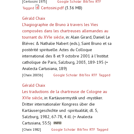
[Certosini 1975]
Google Scholar
BibTex
RTF
Certosini.pdf
(3.36 MB)
Tagged
Gérald Chaix
L'hagiographie de Bruno à travers les Vies
composées dans les chartreuses allemandes au
tournant du XVIe siècle
,
in: Alain Girard, Daniel Le
Blévec & Nathalie Nabert (eds.), Saint Bruno et sa
postérité spirituelle. Actes du Colloque
international des 8 et 9 octobre 2001 à l'Institut
catholique de Paris, Salzburg, 2003, 189-195 (=
Analecta Cartusiana, 189)
[Chaix 2003b]
Google Scholar
BibTex
RTF
Tagged
Gérald Chaix
Les traductions de la chartreuse de Cologne au
XVIe siècle
,
in: Kartäusermystik und -mystiker.
Dritter internationaler Kongress über die
Kartäusergeschichte und -spiritualität, dl. 5,
Salzburg, 1982, 67-78, 4 ill. (= Analecta
Cartusiana, 55:5)
[Chaix 1982]
Google Scholar
BibTex
RTF
Tagged