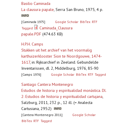
Basilio Caminada
La clausura papale
,
Serra San Bruno, 1975, 4 p.
[Caminada 1975]
Google Scholar
BibTex
RTF
Caminada_Clausura
Tagged
papale.PDF
(474.63 KB)
H.P.H. Camps
Stukken uit het archief van het voormalig
karthuizerklooster Sion te Noordgouwe, 1474-
1617
,
in: Rijksarchief in Zeeland. Gebundelde
Inventarissen, dl. 2, Middelburg, 1976, 85-90
[Camps 1976]
Google Scholar
BibTex
RTF
Tagged
Santiago Cantera Montenegro
Estudios de historia y espiritualidad monástica. Dl.
2: Estudios de historia y espiritualidad cartujana
,
Salzburg, 2011, 232 p., 12 ill. (= Analecta
Cartusiana, 295:2)
[Cantera Montenegro 2011]
Google Scholar
BibTex
RTF
Tagged