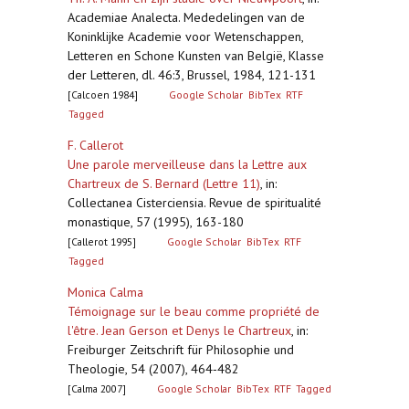
Academiae Analecta. Mededelingen van de
Koninklijke Academie voor Wetenschappen,
Letteren en Schone Kunsten van België, Klasse
der Letteren, dl. 46:3, Brussel, 1984, 121-131
[Calcoen 1984]
Google Scholar
BibTex
RTF
Tagged
F. Callerot
Une parole merveilleuse dans la Lettre aux
Chartreux de S. Bernard (Lettre 11)
,
in:
Collectanea Cisterciensia. Revue de spiritualité
monastique, 57 (1995), 163-180
[Callerot 1995]
Google Scholar
BibTex
RTF
Tagged
Monica Calma
Témoignage sur le beau comme propriété de
l'être. Jean Gerson et Denys le Chartreux
,
in:
Freiburger Zeitschrift für Philosophie und
Theologie, 54 (2007), 464‐482
[Calma 2007]
Google Scholar
BibTex
RTF
Tagged