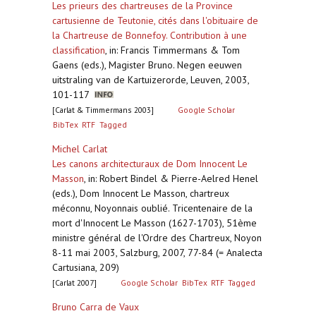
Les prieurs des chartreuses de la Province
cartusienne de Teutonie, cités dans l'obituaire de
la Chartreuse de Bonnefoy. Contribution à une
classification
,
in: Francis Timmermans & Tom
Gaens (eds.), Magister Bruno. Negen eeuwen
uitstraling van de Kartuizerorde, Leuven, 2003,
101-117
[Carlat & Timmermans 2003]
Google Scholar
BibTex
RTF
Tagged
Michel Carlat
Les canons architecturaux de Dom Innocent Le
Masson
,
in: Robert Bindel & Pierre-Aelred Henel
(eds.), Dom Innocent Le Masson, chartreux
méconnu, Noyonnais oublié. Tricentenaire de la
mort d'Innocent Le Masson (1627-1703), 51ème
ministre général de l'Ordre des Chartreux, Noyon
8-11 mai 2003, Salzburg, 2007, 77-84 (= Analecta
Cartusiana, 209)
[Carlat 2007]
Google Scholar
BibTex
RTF
Tagged
Bruno Carra de Vaux