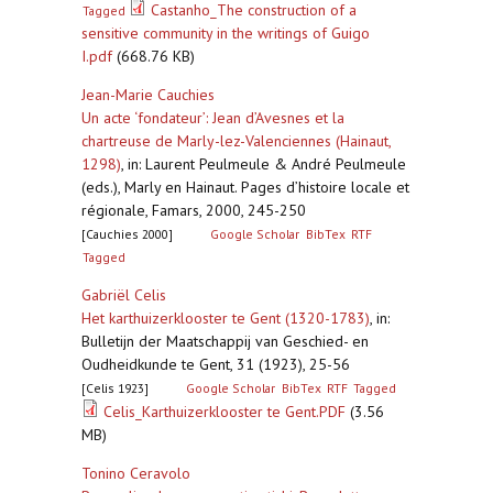
Castanho_The construction of a
Tagged
sensitive community in the writings of Guigo
I.pdf
(668.76 KB)
Jean-Marie Cauchies
Un acte ‘fondateur’: Jean d’Avesnes et la
chartreuse de Marly-lez-Valenciennes (Hainaut,
1298)
,
in: Laurent Peulmeule & André Peulmeule
(eds.), Marly en Hainaut. Pages d’histoire locale et
régionale, Famars, 2000, 245-250
[Cauchies 2000]
Google Scholar
BibTex
RTF
Tagged
Gabriël Celis
Het karthuizerklooster te Gent (1320-1783)
,
in:
Bulletijn der Maatschappij van Geschied- en
Oudheidkunde te Gent, 31 (1923), 25-56
[Celis 1923]
Google Scholar
BibTex
RTF
Tagged
Celis_Karthuizerklooster te Gent.PDF
(3.56
MB)
Tonino Ceravolo