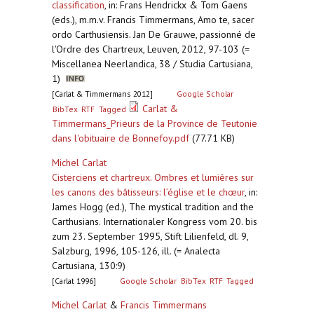
classification
,
in: Frans Hendrickx & Tom Gaens
(eds.), m.m.v. Francis Timmermans, Amo te, sacer
ordo Carthusiensis. Jan De Grauwe, passionné de
l'Ordre des Chartreux, Leuven, 2012, 97-103 (=
Miscellanea Neerlandica, 38 / Studia Cartusiana,
1)
[Carlat & Timmermans 2012]
Google Scholar
Carlat &
BibTex
RTF
Tagged
Timmermans_Prieurs de la Province de Teutonie
dans l'obituaire de Bonnefoy.pdf
(77.71 KB)
Michel Carlat
Cisterciens et chartreux. Ombres et lumières sur
les canons des bâtisseurs: l’église et le chœur
,
in:
James Hogg (ed.), The mystical tradition and the
Carthusians. Internationaler Kongress vom 20. bis
zum 23. September 1995, Stift Lilienfeld, dl. 9,
Salzburg, 1996, 105-126, ill. (= Analecta
Cartusiana, 130:9)
[Carlat 1996]
Google Scholar
BibTex
RTF
Tagged
Michel Carlat
&
Francis Timmermans