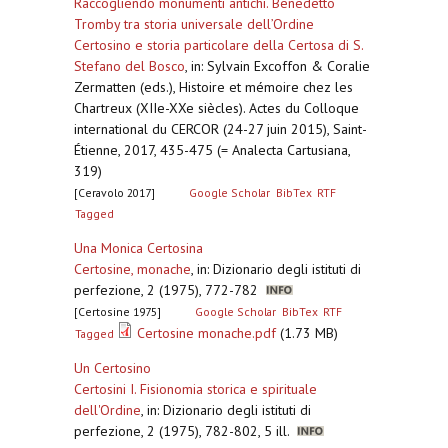
Raccogliendo monumenti antichi. Benedetto
Tromby tra storia universale dell’Ordine
Certosino e storia particolare della Certosa di S.
Stefano del Bosco
,
in: Sylvain Excoffon & Coralie
Zermatten (eds.), Histoire et mémoire chez les
Chartreux (XIIe-XXe siècles). Actes du Colloque
international du CERCOR (24-27 juin 2015), Saint-
Étienne, 2017, 435-475 (= Analecta Cartusiana,
319)
[Ceravolo 2017]
Google Scholar
BibTex
RTF
Tagged
Una Monica Certosina
Certosine, monache
,
in: Dizionario degli istituti di
perfezione, 2 (1975), 772-782
[Certosine 1975]
Google Scholar
BibTex
RTF
Certosine monache.pdf
(1.73 MB)
Tagged
Un Certosino
Certosini I. Fisionomia storica e spirituale
dell'Ordine
,
in: Dizionario degli istituti di
perfezione, 2 (1975), 782-802, 5 ill.