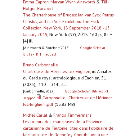
Emma Capron
,
Maryan Wynn Ainsworth
&
Till-
Holger Borchert
The Charterhouse of Bruges: Jan van Eyck, Petrus
Christus, and Jan Vos. Exhibition: The Frick
Collection, New York, 18 September 2018 - 13
January 2019
,
New York (NY), 2018, 160 p., 82 +
[4] ill.
[Ainsworth & Borchert 2018]
Google Scholar
BibTex
RTF
Tagged
Bruno Carbonnelle
Chartreuse de Hérinnes-lez-Enghien
,
in: Annales
du Cercle royal archéologique d’Enghien, 51
(2023), 310 – 334., ill.
[Carbonnelle, 2023]
Google Scholar
BibTex
RTF
Carbonnelle_ Chartreuse de Hérinnes-
Tagged
lez-Enghien .pdf
(15.82 MB)
Michel Carlat
&
Francis Timmermans
Les prieurs des chartreuses de la Province
cartusienne de Teutonie, cités dans l'obituaire de
la chartreuse de Bonnefoy. Contribution à une