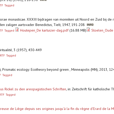
TF
Tagged
Horae monasticae. XXXIII bijdragen van monniken uit Noord en Zuid bij de 
n zaligen aartsvader Benedictus, Tielt, 1947, 191-208
Houtepen_De kartuizer-dag.pdf
(16.88 MB)
Stoelen_Oude 
TF
Tagged
iritualité, 3 (1957), 430-449
RTF
Tagged
.), Prismatic ecology: Ecotheory beyond green , Minneapolis (MN), 2013, 
F
Tagged
s Rickel zu den areopagistischen Schriften
,
in: Zeitschrift für katholische
RTF
Tagged
treuse de Liège depuis ses origines jusqu’à la fin du règne d’Erard de la 