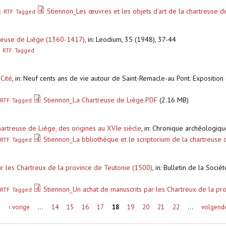
Stiennon_Les œuvres et les objets d'art de la chartreuse d
x
RTF
Tagged
rtreuse de Liège (1360-1417)
,
in: Leodium, 35 (1948), 37-44
RTF
Tagged
Cité
,
in: Neuf cents ans de vie autour de Saint-Remacle-au Pont. Exposition d
Stiennon_La Chartreuse de Liège.PDF
(2.16 MB)
RTF
Tagged
hartreuse de Liège, des origines au XVIe siècle
,
in: Chronique archéologiqu
Stiennon_La bbliothèque et le scriptorium de la chartreuse 
RTF
Tagged
ar les Chartreux de la province de Teutonie (1500)
,
in: Bulletin de la Socié
Stiennon_Un achat de manuscrits par les Chartreux de la pro
RTF
Tagged
e
‹ vorige
…
14
15
16
17
18
19
20
21
22
…
volgende