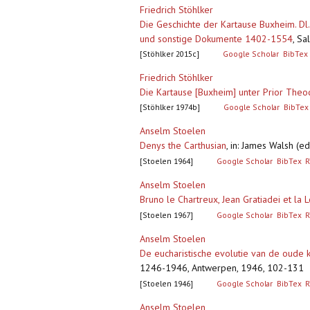
Friedrich Stöhlker
Die Geschichte der Kartause Buxheim. Dl.
und sonstige Dokumente 1402-1554
,
Sal
[Stöhlker 2015c]
Google Scholar
BibTex
Friedrich Stöhlker
Die Kartause [Buxheim] unter Prior The
[Stöhlker 1974b]
Google Scholar
BibTex
Anselm Stoelen
Denys the Carthusian
,
in: James Walsh (ed
[Stoelen 1964]
Google Scholar
BibTex
R
Anselm Stoelen
Bruno le Chartreux, Jean Gratiadei et la L
[Stoelen 1967]
Google Scholar
BibTex
R
Anselm Stoelen
De eucharistische evolutie van de oude ka
1246-1946, Antwerpen, 1946, 102-131
[Stoelen 1946]
Google Scholar
BibTex
R
Anselm Stoelen