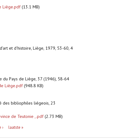
e Liège.pdf
(13.1 MB)
'art et d'histoire, Liège, 1979, 53-60, 4
e du Pays de Liège, 37 (1946), 58-64
de Liège.pdf
(948.8 KB)
té des bibliophiles liégeois, 23
vince de Teutonie ,.pdf
(2.73 MB)
 ›
laatste »