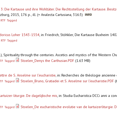
 3: Die Kartause und ihre Wohltäter. Die Rechtsstellung der Kartause. Besi
zburg, 2015, 176 p., ill. (= Analecta Cartusiana, 316:3)
RTF
Tagged
odoricus Loher 1543-1554
,
in: Friedrich, Stöhkler, Die Kartause Buxheim 14
RTF
Tagged
.), Spirituality through the centuries. Ascetics and mystics of the Western
Stoelen_Denys the Carthusian.PDF
(1.63 MB)
TF
Tagged
ettre de S. Anselme sur l’eucharistie
,
in: Recherches de théologie ancienne
Stoelen_Bruno, Gratiadei et S. Anselme sur l'eucharistie.PDF
(
TF
Tagged
rtuizer-liturgie. De dagelijksche mis
,
in: Studia Eucharistica DCCi anni a con
Stoelen_De eucharistische evolutie van de kartuizerliturgie. 
TF
Tagged