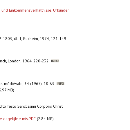
tz- und Einkommensverhältnisse. Urkunden
02-1803, dl. 1, Buxheim, 1974, 121-149
 Church, London, 1964, 220-232
 et médiévale, 34 (1967), 18-83
6.97 MB)
dito festo Sanctissimi Corporis Christi
De dagelijkse mis.PDF
(2.84 MB)