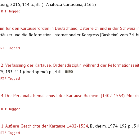
burg, 2015, 134 p., ill. (= Analecta Cartusiana, 316:5)
RTF
Tagged
m für den Kartäuserorden in Deutschland, Österreich und in der Schweiz i
artäuser und die Reformation. Internationaler Kongress [Buxheim] vom 24. bi
RTF
Tagged
: Verfassung der Kartause, Ordensdisziplin während der Reformationszeit,
5, 193-411 (doorlopend) p., 4 ill.
RTF
Tagged
l. 4: Der Personalschematismus I der Kartause Buxheim (1402-1554). Mönc
RTF
Tagged
 1: Äußere Geschichte der Kartause 1402-1554
,
Buxheim, 1974, 192 p., 3 i
RTF
Tagged