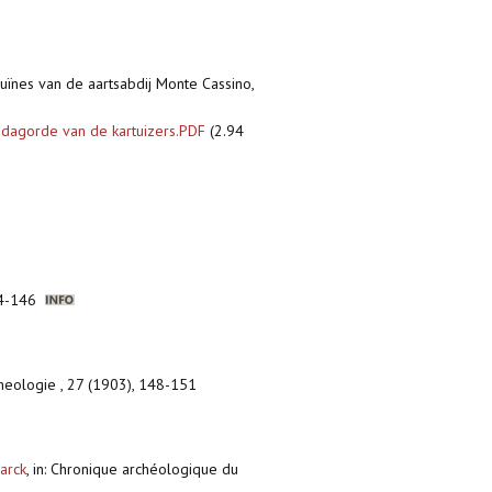
ruïnes van de aartsabdij Monte Cassino,
dagorde van de kartuizers.PDF
(2.94
124-146
 Theologie , 27 (1903), 148-151
Marck
,
in: Chronique archéologique du