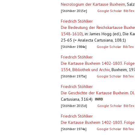
Necrologium der Kartause Buxheim
,
Salz
[Stöhlker 2015e]
Google Scholar
BibTex
Friedrich Stöhlker
Die Bedeutung der Reichskartause Buxhei
1548-1610)
,
in: James Hogg (ed.), Die K
25-65 (= Analecta Cartusiana, 108:1)
[Stöhlker 1984a]
Google Scholar
BibTex
Friedrich Stöhlker
Die Kartause Buxheim 1402-1803. Folge 2
1554, Bibliothek und Archiv
,
Buxheim, 197
[Stöhlker 1975a]
Google Scholar
BibTex
Friedrich Stöhlker
Die Geschichte der Kartause Buxheim. D
Cartusiana, 316:4)
[Stöhlker 2015d]
Google Scholar
BibTex
Friedrich Stöhlker
Die Kartause Buxheim 1402-1803. Folge
[Stöhlker 1974a]
Google Scholar
BibTex