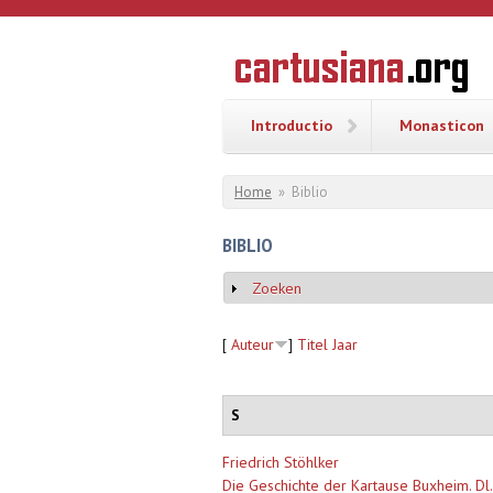
Overslaan en naar de inhoud gaan
CARTUSI
Geschiedenis
van de
kartuizerorde
in de
Nederlanden
Introductio
Monasticon
U bent hier
Home
»
Biblio
BIBLIO
Zoeken
Weergeven
[
Auteur
]
Titel
Jaar
S
Friedrich Stöhlker
Die Geschichte der Kartause Buxheim. Dl.