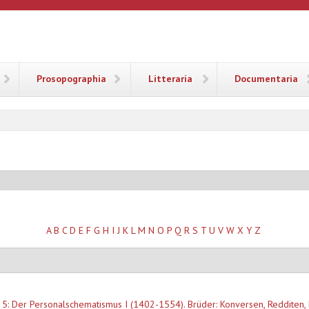
ANA
Prosopographia
Litteraria
Documentaria
A
B
C
D
E
F
G
H
I
J
K
L
M
N
O
P
Q
R
S
T
U
V
W
X
Y
Z
 5: Der Personalschematismus I (1402-1554). Brüder: Konversen, Redditen,