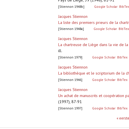
Pays de Liège, 39 (1948), 81-91
[Stiennon 1948b]
Google Scholar
BibTe
Jacques Stiennon
La liste des premiers prieurs de la cha
[Stiennon 1948a]
Google Scholar
BibTex
Jacques Stiennon
La chartreuse de Liège dans la vie de la 
ill.
[Stiennon 1979]
Google Scholar
BibTex
Jacques Stiennon
La bibliothèque et le scriptorium de la c
[Stiennon 1946]
Google Scholar
BibTex
Jacques Stiennon
Un achat de manuscrits et coopération p
(1997), 87-91
[Stiennon 1997]
Google Scholar
BibTex
Pagina's
« eerst