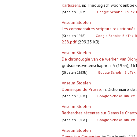
Kartuizers
,
in: Theologisch woordenboek
[Stoelen 1957a]
Google Scholar
BibTex
Anselm Stoelen
Les commentaires scripturaires attribués
[Stoelen 1958]
Google Scholar
BibTex
R
258.pdf
(299.23 KB)
Anselm Stoelen
De chronologie van de werken van Diony
godsdienstwetenschappen, 5 (1953), 36
[Stoelen 1953b]
Google Scholar
BibTex
Anselm Stoelen
Dominique de Prusse
,
in: Dictionnaire de
[Stoelen 1957c]
Google Scholar
BibTex
Anselm Stoelen
Recherches récentes sur Denys le Chart
[Stoelen 1953a]
Google Scholar
BibTex
Anselm Stoelen
Denys the Carthusian
,
in: The Month, 212