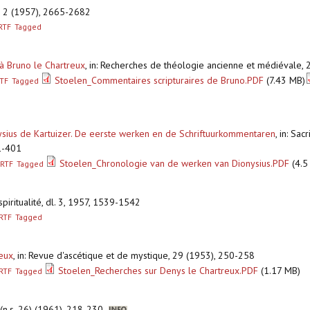
, 2 (1957), 2665-2682
RTF
Tagged
 à Bruno le Chartreux
,
in: Recherches de théologie ancienne et médiévale, 
Stoelen_Commentaires scripturaires de Bruno.PDF
(7.43 MB)
TF
Tagged
sius de Kartuizer. De eerste werken en de Schriftuurkommentaren
,
in: Sac
1-401
Stoelen_Chronologie van de werken van Dionysius.PDF
(4.5
RTF
Tagged
 spiritualité, dl. 3, 1957, 1539-1542
RTF
Tagged
reux
,
in: Revue d'ascétique et de mystique, 29 (1953), 250-258
Stoelen_Recherches sur Denys le Chartreux.PDF
(1.17 MB)
RTF
Tagged
 (n.s. 26) (1961), 218-230