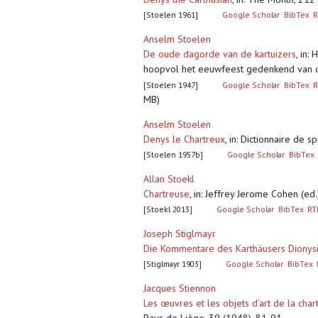
[Stoelen 1961]
Google Scholar
BibTex
R
Anselm Stoelen
De oude dagorde van de kartuizers
,
in: 
hoopvol het eeuwfeest gedenkend van de
[Stoelen 1947]
Google Scholar
BibTex
R
MB)
Anselm Stoelen
Denys le Chartreux
,
in: Dictionnaire de sp
[Stoelen 1957b]
Google Scholar
BibTex
Allan Stoekl
Chartreuse
,
in: Jeffrey Jerome Cohen (ed
[Stoekl 2013]
Google Scholar
BibTex
RT
Joseph Stiglmayr
Die Kommentare des Karthäusers Dionysiu
[Stiglmayr 1903]
Google Scholar
BibTex
Jacques Stiennon
Les œuvres et les objets d’art de la char