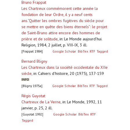
Bruno Frappat
Les Chartreux commémorent cette année la
fondation de leur Ordre, il y a neuf cents
ans.“Quitter les ombres fugitives du siècle pour
se mettre en quête des biens éternels”: le projet
de Saint-Bruno attire encore des hommes de
prière et de solitude
,
in: Le Monde aujourd’hui.
Religion, 1984, 2 juillet, p. VIII-IX, 3 ill.
[Frappat 1984]
Google Scholar
BibTex
RTF
Tagged
Bernard Bligny
Les Chartreux dans la société occidentale du XIIe
siècle
,
in: Cahiers d'histoire, 20 (1975), 137-159
[Bligny 1975a]
Google Scholar
BibTex
RTF
Tagged
Régis Guyotat
Chartreux de La Verne
,
in: Le Monde, 1992, 11
janvier, p. 25, 2 ill.
[Guyotat 1992]
Google Scholar
BibTex
RTF
Tagged