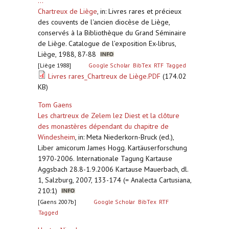
...
Chartreux de Liège
,
in: Livres rares et précieux
des couvents de l'ancien diocèse de Liège,
conservés à la Bibliothèque du Grand Séminaire
de Liège. Catalogue de l’exposition Ex-librus,
Liège, 1988, 87-88
[Liège 1988]
Google Scholar
BibTex
RTF
Tagged
Livres rares_Chartreux de Liège.PDF
(174.02
KB)
Tom Gaens
Les chartreux de Zelem lez Diest et la clôture
des monastères dépendant du chapitre de
Windesheim
,
in: Meta Niederkorn-Bruck (ed.),
Liber amicorum James Hogg. Kartäuserforschung
1970-2006. Internationale Tagung Kartause
Aggsbach 28.8-1.9.2006 Kartause Mauerbach, dl.
1, Salzburg, 2007, 133-174 (= Analecta Cartusiana,
210:1)
[Gaens 2007b]
Google Scholar
BibTex
RTF
Tagged