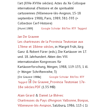
l'art (XIVe-XVIIIe siècles). Actes du Xe Colloque
international d'histoire et de spiritualité
cartusiennes (Villeneuve-lès-Avignon, 15-18
septembre 1988), Paris, 1989, 381-393 (=
Collection Cerf-Histoire)
[Hurel 1989]
Google Scholar
BibTex
RTF
Tagged
Jan De Grauwe
Les chartreuses de la Provincia Teutoniae aux
17ème et 18ème siècles
,
in: Margrit Früh, Jürg
Ganz & Robert Fürer (eds.), Die Kartäuser im 17.
und. 18. Jahrhundert. Akten des VIII.
internationalen Kongresses für
Kartäuserforschung, Ittingen, 1988, 119-135, 1 ill.
(= Ittinger Schriftenreihe, 3)
[De Grauwe 1988a]
Google Scholar
BibTex
RTF
De Grauwe_Provincia Teutoniae 17e-
Tagged
18e siècles.PDF
(1.35 MB)
Alain Girard
&
Daniel Le Blévec
Chartreuses du Pays d'Avignon: Valbonne, Bonpas,
Villeneuve-lès-Avignon
,
Salzburg, 1986, 113-( 1)