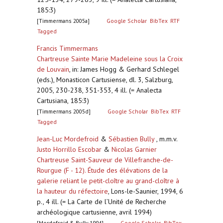
185:3)
[Timmermans 2005a]
Google Scholar
BibTex
RTF
Tagged
Francis Timmermans
Chartreuse Sainte Marie Madeleine sous la Croix
de Louvain
,
in: James Hogg & Gerhard Schlegel
(eds.), Monasticon Cartusiense, dl. 3, Salzburg,
2005, 230-238, 351-353, 4 ill. (= Analecta
Cartusiana, 185:3)
[Timmermans 2005d]
Google Scholar
BibTex
RTF
Tagged
Jean-Luc Mordefroid
&
Sébastien Bully
, m.m.v.
Justo Horrillo Escobar
&
Nicolas Garnier
Chartreuse Saint-Sauveur de Villefranche-de-
Rourgue (F - 12). Étude des élévations de la
galerie reliant le petit-cloître au grand-cloître à
la hauteur du réfectoire
,
Lons-le-Saunier, 1994, 6
p., 4 ill. (= La Carte de l’Unité de Recherche
archéologique cartusienne, avril 1994)
[Mordefroid & Bully 1994]
Google Scholar
BibTex