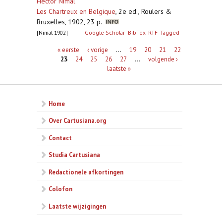
Hector Nimal
Les Chartreux en Belgique
,
2e ed., Roulers &
Bruxelles, 1902, 23 p.
[Nimal 1902]
Google Scholar
BibTex
RTF
Tagged
Pagina's
« eerste
‹ vorige
…
19
20
21
22
23
24
25
26
27
…
volgende ›
laatste »
Home
Over Cartusiana.org
Contact
Studia Cartusiana
Redactionele afkortingen
Colofon
Laatste wijzigingen