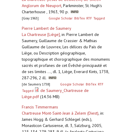
Anglorum de Nieuport
,
Parkminster, St. Hugh’s
Charterhouse , 1963, 90 p.
[Gray 1963]
Google Scholar
BibTex
RTF
Tagged
Pierre Lambert de Saumery
La Chartreuse [Liège]
,
in: Pierre Lambert de
Saumery, Guillaume de Crassier & Mathias
Guillaume de Louvrex, Les délices du Païs de
Liège, ou Description géographique,
topographique et chorographique des monumens
sacrés et profanes de cet Évêché-principauté et
de ses limites ..., dl. 1, Liège, Everard Kints, 1738,
287-296, 2 ill.
[de Saumery 1738]
Google Scholar
BibTex
RTF
de Saumery_Chartreuse de
Tagged
Liège.pdf
(14.36 MB)
Francis Timmermans
Chartreuse Mont-Saint-Jean à Zelem (Diest)
,
in:
James Hogg & Gerhard Schlegel (eds.),
Monasticon Cartusiense, dl. 3, Salzburg, 2005,
125-134, 279-283, 9 ill. (= Analecta Cartusiana,