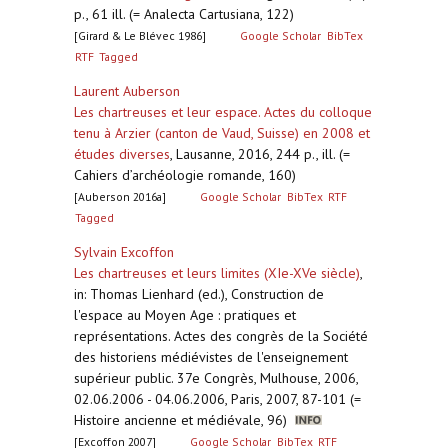
p., 61 ill. (= Analecta Cartusiana, 122)
[Girard & Le Blévec 1986]
Google Scholar
BibTex
RTF
Tagged
Laurent Auberson
Les chartreuses et leur espace. Actes du colloque
tenu à Arzier (canton de Vaud, Suisse) en 2008 et
études diverses
,
Lausanne, 2016, 244 p., ill. (=
Cahiers d’archéologie romande, 160)
[Auberson 2016a]
Google Scholar
BibTex
RTF
Tagged
Sylvain Excoffon
Les chartreuses et leurs limites (XIe-XVe siècle)
,
in: Thomas Lienhard (ed.), Construction de
l'espace au Moyen Age : pratiques et
représentations. Actes des congrès de la Société
des historiens médiévistes de l'enseignement
supérieur public. 37e Congrès, Mulhouse, 2006,
02.06.2006 - 04.06.2006, Paris, 2007, 87-101 (=
Histoire ancienne et médiévale, 96)
[Excoffon 2007]
Google Scholar
BibTex
RTF