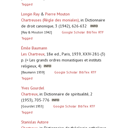
Tagged
Longin Ray
&
Pierre Mouton
Chartreuses (Règle des moniales)
,
in: Dictionnaire
de droit canonique, 3 (1942), 626-632
[Ray & Mouton 1942]
Google Scholar
BibTex
RTF
Tagged
Émile Baumann
Les Chartreux
,
18e ed., Paris, 1939, XXIV-281-(3)
p. (= Les grands ordres monastiques et instituts
religieux, 4)
[Baumann 1939]
Google Scholar
BibTex
RTF
Tagged
Yves Gourdel
Chartreux
,
in: Dictionnaire de spiritualité, 2
(1953), 705-776
[Gourdel 1953]
Google Scholar
BibTex
RTF
Tagged
Stanislas Autore