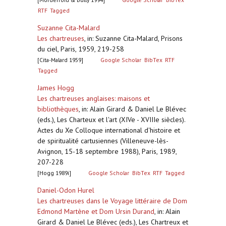
RTF
Tagged
Suzanne Cita-Malard
Les chartreuses
,
in: Suzanne Cita-Malard, Prisons
du ciel, Paris, 1959, 219-258
[Cita-Malard 1959]
Google Scholar
BibTex
RTF
Tagged
James Hogg
Les chartreuses anglaises: maisons et
bibliothèques
,
in: Alain Girard & Daniel Le Blévec
(eds.), Les Charteux et l'art (XIVe - XVIIIe siècles).
Actes du Xe Colloque international d'histoire et
de spiritualité cartusiennes (Villeneuve-lès-
Avignon, 15-18 septembre 1988), Paris, 1989,
207-228
[Hogg 1989i]
Google Scholar
BibTex
RTF
Tagged
Daniel-Odon Hurel
Les chartreuses dans le Voyage littéraire de Dom
Edmond Martène et Dom Ursin Durand
,
in: Alain
Girard & Daniel Le Blévec (eds.), Les Chartreux et