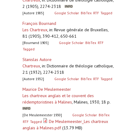
Chartreux
,
in: Dictionnaire de théologie catholique,
2 (1905), 2274-2318
[Autore 1905]
Google Scholar
BibTex
RTF
Tagged
François Bournand
Les Chartreux
,
in: Revue générale de Bruxelles,
81 (1905), 390-412, 650-661
[Bournand 1905]
Google Scholar
BibTex
RTF
Tagged
Stanislas Autore
Chartreux
,
in: Dictionnaire de théologie catholique,
2:1 (1932), 2274-2318
[Autore 1932]
Google Scholar
BibTex
RTF
Tagged
Maurice De Meulemeester
Les chartreux anglais et le couvent des
rédemptoristines à Malines
,
Malines, 1930, 18 p.
[De Meulemeester 1930]
Google Scholar
BibTex
De Meulemeester_Les chartreux
RTF
Tagged
anglais à Malines.pdf
(13.79 MB)